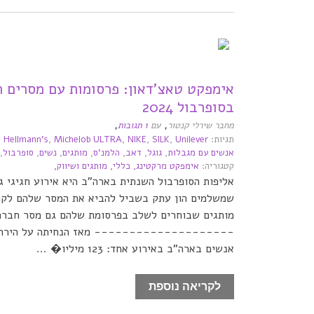
אימפקט טאצ’דאון: פרסומות עם מסרים ח
בסופרבול 2024
,
,
מחבר שירלי קנטור
עם
1 תגובות
תגיות:
Unilever
,
SILK
,
NIKE
,
Michelob ULTRA
,
Hellmann's
,
אנשים עם מגבלות
,
גוגל
,
דאב
,
הלמנ'ס
,
מותגים
,
נשים
,
סופרבול
,
קטגוריה:
אימפקט מרקטינג,
כללי,
מותגים ושיווק,
אליפות הסופרבול השנתית בארה"ב היא אירוע חגיגי ג
שמשלמים הון עתק בשביל להביא את המסר שלהם לקה
מותגים שבוחרים לשלב בפרסומת שלהם גם מסר חברת
-------------------- מאז הנחיתה על הירח ל
אנשים בארה"ב באירוע אחד: 123 מיליו� ...
לקריאה נוספת