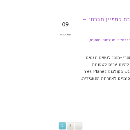
כת קמפיין חברתי –
09
אוג 2012
חברתיים
,
יוניליוור
,
מותגים
,
תרי-תוכן לנשים יוזמים
להיות ערים לטעויות
שאורבות בדרך הופתעתי כשקיבלתי במייל הזמנה למפגש בקולנוע Yes Planet
ומיים לאחריות התאגידית.
1
2