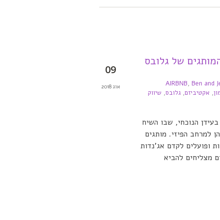
המותגים של גלובס
09
AIRBNB
,
Ben and J
אוג 2018
ון
,
אקטיביזם
,
גלובס
,
שיווק
עידן הנוכחי, שבו השיח
ן למרחב הפיזי. מותגים
ות ערכיות ופועלים לקדם אג'נדות
ם מצליחים להביא