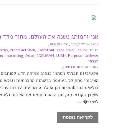
אני והמותג נשנה את העולם. מתוך מדד 
,
,
מחבר שירלי קנטור
עם
1 תגובות
תגיות:
cause
,
case study
,
Carrefour
,
brand activism
,
errys
Unilever
,
Purpose
,
LUSH
,
EDELMAN
,
Dove
,
marketing
,
אמ
חברתי
קטגוריה:
מותגים ושיווק,
אקטיביזם חברתי מסתמן כנתיב צמיחה חדש למותגים ב
הציבורי מתחולל בעוצמה ברשתות החברתיות וגולש מה
בולטים כמו airbnb ובן & ג'ריס מביעים עמד
שאינן בקונצנזוס, תוך שהם רותמים את הציבור ולעתי
לשינו� ...
לקריאה נוספת