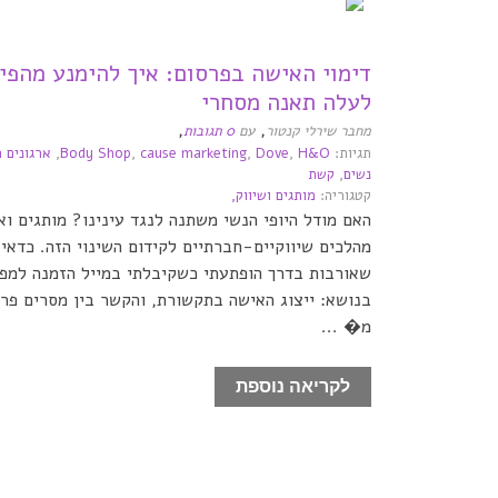
דימוי האישה בפרסום: איך להימנע מהפי
לעלה תאנה מסחרי
,
,
מחבר שירלי קנטור
עם
0 תגובות
תגיות:
H&O
,
Dove
,
cause marketing
,
Body Shop
,
ארגונים 
נשים
,
קשת
קטגוריה:
מותגים ושיווק,
האם מודל היופי הנשי משתנה לנגד עינינו? מותגים וא
מהלכים שיווקיים-חברתיים לקידום השינוי הזה. כדאי 
בנושא: ייצוג האישה בתקשורת, והקשר בין מסרים פרס
מ� ...
לקריאה נוספת