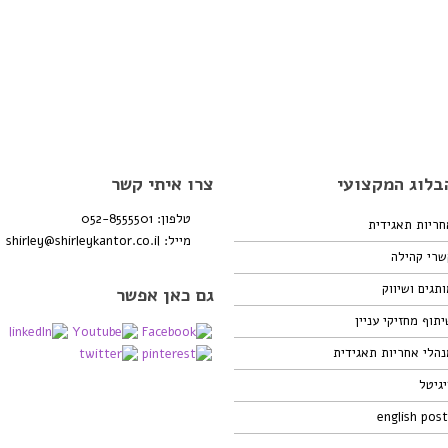
בלוג המקצועי
צרו איתי קשר
טלפון: 052-8555501
חריות תאגידית
מייל:
shirley@shirleykantor.co.il
שרי קהילה
תגים ושיווק
גם כאן אפשר
תוף מחזיקי עניין
נהלי אחריות תאגידית
גיטל
english pos