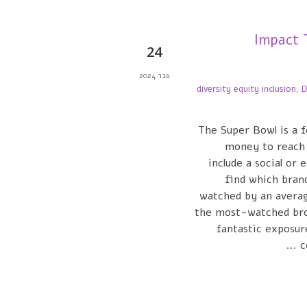
Impact 
24
פבר 2024
diversity equity inclusion
,
D
The Super Bowl is a f
money to reach 
include a social or
find which brand
watched by an average
the most-watched broa
fantastic exposu
c