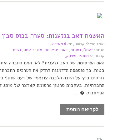
האשמת דאב בגזענות: סערה בכוס סבון
,
,
מחבר שירלי קנטור
עם
6 תגובות
תגיות:
Dove
,
גזענות
,
דאב
,
יוניליוור
,
משבר אמון
,
נשים
קטגוריה:
מותגים ושיווק,
האם הפרסומת של דאב גזענית? לא. האם החברה היתה
בטוח. כך פוספסה הזדמנות לחזק את הערכים החברת
זורקים בוץ על היונה הלבנה צונאמי של זעם שוטף ב
החברתיות, בעקבות סרטון פרסומת קצרצר של מותג ד
הפייסבוק � ...
לקריאה נוספת