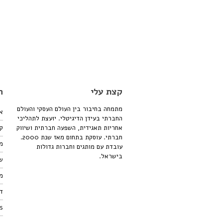
קצת עלי
ה
מתמחה בחיבור בין העולם העסקי והעולם
א
החברתי בעידן הדיגיטלי. יועצת לתהליכי
אחריות תאגידית, השפעה חברתית ושיווק
ק
חברתי. עוסקת בתחום מאז שנת 2000.
מו
עובדת עם מותגים וחברות גדולות
בישראל.
שי
מ
די
ts