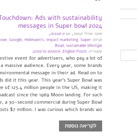
Touchdown: Ads with sustainability
messages in Super bowl 2024
,
,
מחבר שירלי קנטור
עם
0 תגובות
תגיות:
Super
,
impact marketing
,
Hellmann's
,
Google
,
ove
Bowl
,
sustainable lifestyle
קטגוריה:
English Posts,
אימפקט מרקטינג,
estive event for advertisers, who pay a lot of
a massive audience. Every year, some brands
 environmental message in their ad. Read on to
s did it this year. This year's Super Bowl was
 of 123.4 million people in the US, making it
dcast since the 1969 Moon landing. For such
re, a 30-second commercial during Super Bowl
osts $7 million. I was curious which brands wo ...
לקריאה נוספת