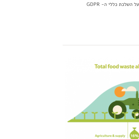
בטוקהאוס בתל אביב, ויכלול (בנוסף לפאנל) הרצאה על השלכת כללי ה- GDPR