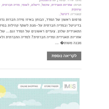
מחבר שירלי קנטור
עם
0 תגובות
תגיות:
אחריות תאגידית
,
אינטל
,
דיאלוג
,
לאומי
,
מדיה חברתית
,
פ
שיווקית
קטגוריה:
דיגיטל,
פרסום ראשון של המדד, הבוחן באיזו מידה חברות גד
בדיגיטל ובמדיה חברתית על-מנת לשתף קהילות במיד
התאגידית שלהן. צעדים ראשונים של המדד וגם... של
אחריות תאגידית ומדיה חברתית? למדיה החברתית ולא
מכנה משות� ...
לקריאה נוספת