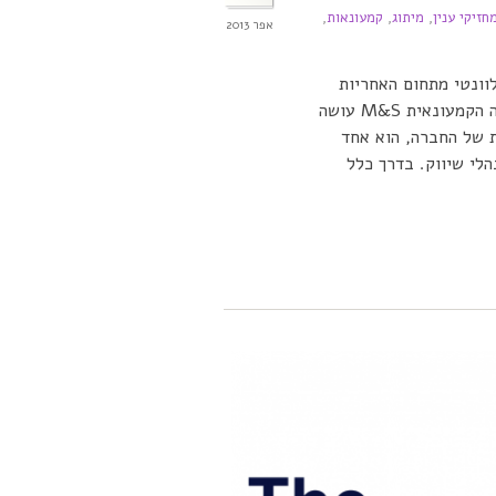
חזיקי ענין
,
מיתוג
,
קמעונאות
,
אפר 2013
וונטי מתחום האחריות
התאגידית, יכולות להשתמש בניוזלטר של החברה. ככה הקמעונאית M&S עושה
ת של החברה, הוא אחד
לי שיווק. בדרך כלל