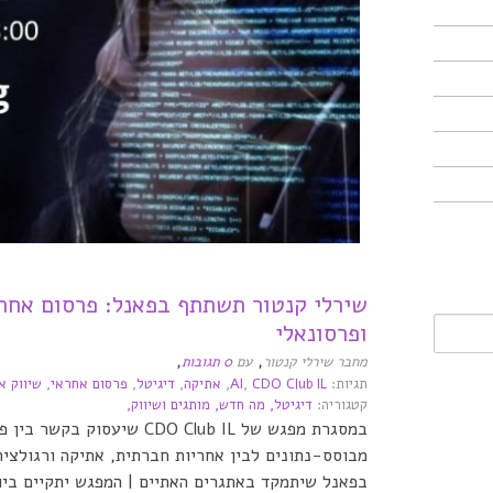
שירלי קנטור תשתתף בפאנל: פרסום אחרא
ופרסונאלי
,
,
מחבר שירלי קנטור
עם
0 תגובות
תגיות:
CDO Club IL
,
AI
,
אתיקה
,
דיגיטל
,
פרסום אחראי
,
שיווק א
קטגוריה:
דיגיטל,
מה חדש,
מותגים ושיווק,
במסגרת מפגש של CDO Club IL שיעס
מבוסס-נתונים לבין אחריות חברתית, אתיקה ורגולצי