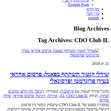
שיתוף מחזיקי עניין
English Posts
מה חדש
צרו קשר
english
Blog Archives
Tag Archives:
CDO Club IL
21
יונ 2018
שירלי קנטור תשתתף בפאנל: פרסום אחראי
בעידן פרוגרמטי ופרסונאלי
מחבר שירלי קנטור
,
עם
0 תגובות
,
קטגוריה:
דיגיטל,
מה חדש,
מותגים
ושיווק,
תגיות:
CDO Club IL
,
AI
,
אתיקה
,
דיגיטל
,
פרסום אחראי
,
שיווק
אחראי
במסגרת מפגש של CDO Club IL שיעסוק בקשר בין פרסום
דיגיטלי-פרסונלי מבוסס-נתונים לבין אחריות חברתית, אתיקה ורגולציה,