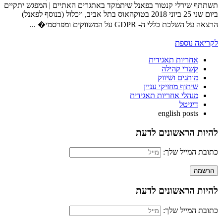
תשתתף שירלי קנטור בפאנל שיתמקד באתגרים האתיים | המפגש יתקיים
ביום שני 25 ביוני 2018 בטוקהאוס בתל אביב, ויכלול (בנוסף לפאנל)
הרצאה על השלכת כללי ה- GDPR על המשווקים ומפרסמי� ...
לקריאה נוספת
אחריות תאגידית
קשרי קהילה
מותגים ושיווק
שיתוף מחזיקי עניין
מנהלי אחריות תאגידית
דיגיטל
english posts
להיות הראשונים לדעת
כתובת המייל שלך:
להיות הראשונים לדעת
כתובת המייל שלך: