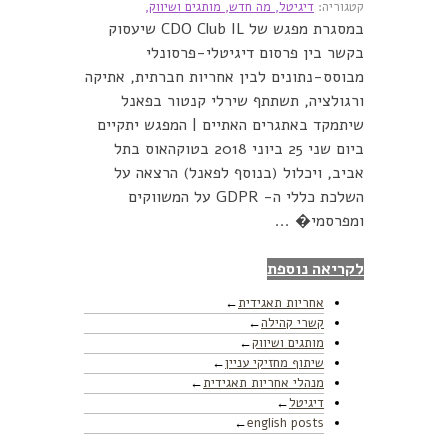
קטגוריה:
דיגיטל,
מה חדש,
מותגים ושיווק,
במסגרת מפגש של CDO Club IL שיעסוק
בקשר בין פרסום דיגיטלי-פרסונלי
מבוסס-נתונים לבין אחריות חברתית, אתיקה
ורגולציה, תשתתף שירלי קנטור בפאנל
שיתמקד באתגרים האתיים | המפגש יתקיים
ביום שני 25 ביוני 2018 בטוקהאוס בתל
אביב, ויכלול (בנוסף לפאנל) הרצאה על
השלכת כללי ה- GDPR על המשווקים
ומפרסמי� ...
לקריאה נוספת
אחריות תאגידית
קשרי קהילה
מותגים ושיווק
שיתוף מחזיקי עניין
מנהלי אחריות תאגידית
דיגיטל
english posts