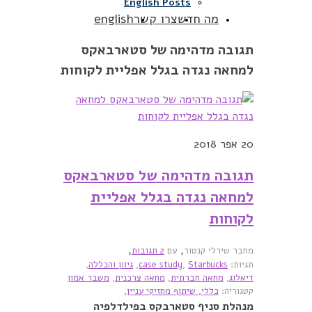
English Posts
מה חדש
צרו קשר
english
תגובה מדהימה של סטארבאקס
למחאה נגדה בגלל אפליית לקוחות
20
אפר 2018
תגובה מדהימה של סטארבאקס
למחאה נגדה בגלל אפליית
לקוחות
,
,
מחבר שירלי קנטור
עם
2 תגובות
תגיות:
Starbucks
,
case study
,
גיוון והכללה
,
דיאלוג
,
מחאה חברתית
,
מחאה צרכנית
,
משבר אמון
קטגוריה:
כללי,
שיתוף מחזיקי עניין,
מנהלת סניף סטארבקס בפילדלפיה