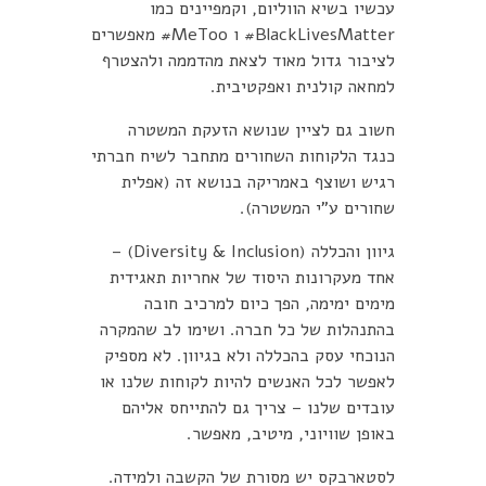
עכשיו בשיא הווליום, וקמפיינים כמו
BlackLivesMatter# ו MeToo# מאפשרים
לציבור גדול מאוד לצאת מהדממה ולהצטרף
למחאה קולנית ואפקטיבית.
חשוב גם לציין שנושא הזעקת המשטרה
כנגד הלקוחות השחורים מתחבר לשיח חברתי
רגיש ושוצף באמריקה בנושא זה (אפלית
שחורים ע"י המשטרה).
גיוון והכללה (Diversity & Inclusion) –
אחד מעקרונות היסוד של אחריות תאגידית
מימים ימימה, הפך כיום למרכיב חובה
בהתנהלות של כל חברה. ושימו לב שהמקרה
הנוכחי עסק בהכללה ולא בגיוון. לא מספיק
לאפשר לכל האנשים להיות לקוחות שלנו או
עובדים שלנו – צריך גם להתייחס אליהם
באופן שוויוני, מיטיב, מאפשר.
לסטארבקס יש מסורת של הקשבה ולמידה.