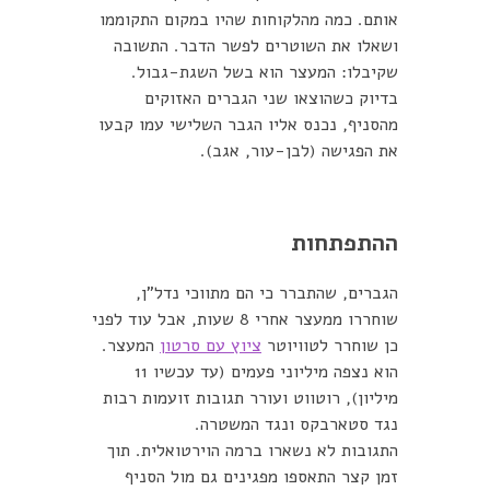
אותם. כמה מהלקוחות שהיו במקום התקוממו
ושאלו את השוטרים לפשר הדבר. התשובה
שקיבלו: המעצר הוא בשל השגת-גבול.
בדיוק כשהוצאו שני הגברים האזוקים
מהסניף, נכנס אליו הגבר השלישי עמו קבעו
את הפגישה (לבן-עור, אגב).
ההתפתחות
הגברים, שהתברר כי הם מתווכי נדל"ן,
שוחררו ממעצר אחרי 8 שעות, אבל עוד לפני
כן שוחרר לטוויוטר
ציוץ עם סרטון
המעצר.
הוא נצפה מיליוני פעמים (עד עכשיו 11
מיליון), רוטווט ועורר תגובות זועמות רבות
נגד סטארבקס ונגד המשטרה.
התגובות לא נשארו ברמה הוירטואלית. תוך
זמן קצר התאספו מפגינים גם מול הסניף