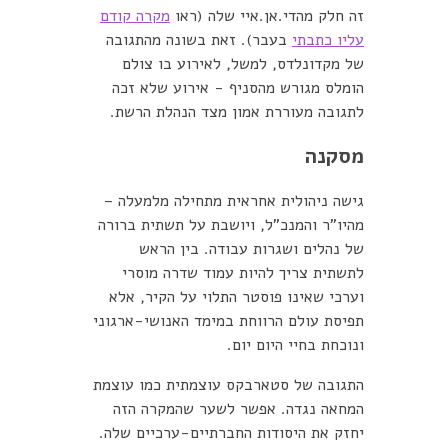
זה חלק מהדי.אן.איי שלה (ראו
מקרה קודם
עליו כתבתי
בעבר). זאת בשונה מהתגובה
של מקדונלדס, למשל, לאירוע בו צולם
הומלס מגורש מהסניף - אירוע שלא זכה
לתגובה מעוררת אמון מצד הנהלת הרשת.
מסקנה
גישה ניהולית אחראית מתחילה מלמעלה –
מהיו"ר והמנכ"ל, ויושבת על תשתית ברורה
של נהלים ושגרות עבודה. בין הראש
לתשתית צריך להיות עמוד שדרה מוסרי
וערכי שאינו פוסטר התלוי על הקיר, אלא
תפיסת עולם הרווחת במימד האנושי-ארגוני
ונוכחת בחיי היום יום.
התגובה של סטארבקס עוצמתית כמו עוצמת
המחאה נגדה. אפשר לשער שהמקרה הזה
יחזק את היסודות החברתיים-ערכיים שלה.