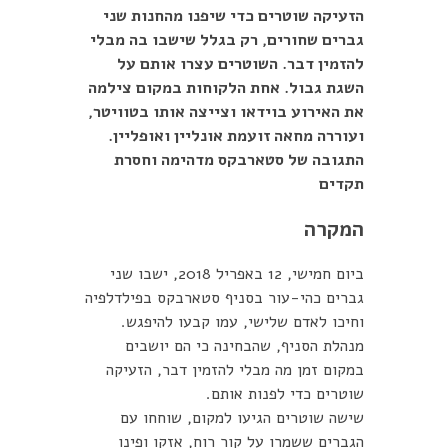
הזעיקה שוטרים כדי שיפנו מהחנות שני
גברים שחורים, רק בגלל שישבו בה מבלי
להזמין דבר. השוטרים עצרו אותם על
השגת גבול. אחת הלקוחות במקום צילמה
את האירוע בוידאו וצייצה אותו בטוויטר,
ועוררה מחאה זועמת אונליין ואופליין.
התגובה של סטארבקס מדהימה וחסרת
תקדים
המקרה
ביום חמישי, 12 באפריל 2018, ישבו שני
גברים כהי-עור בסניף סטארבקס בפילדלפיה
וחיכו לאדם שלישי, עמו קבעו להיפגש.
מנהלת הסניף, שהבחינה כי הם יושבים
במקום זמן מה מבלי להזמין דבר, הזעיקה
שוטרים כדי לפנות אותם.
שישה שוטרים הגיעו למקום, שוחחו עם
הגברים ששמרו על קור רוח, אזקו ופינו