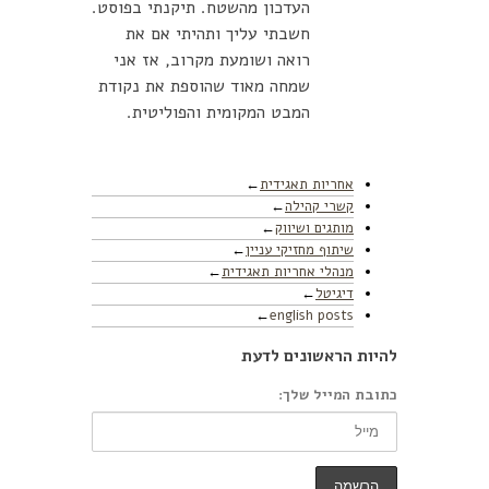
העדכון מהשטח. תיקנתי בפוסט.
חשבתי עליך ותהיתי אם את
רואה ושומעת מקרוב, אז אני
שמחה מאוד שהוספת את נקודת
המבט המקומית והפוליטית.
אחריות תאגידית
קשרי קהילה
מותגים ושיווק
שיתוף מחזיקי עניין
מנהלי אחריות תאגידית
דיגיטל
english posts
להיות הראשונים לדעת
כתובת המייל שלך: