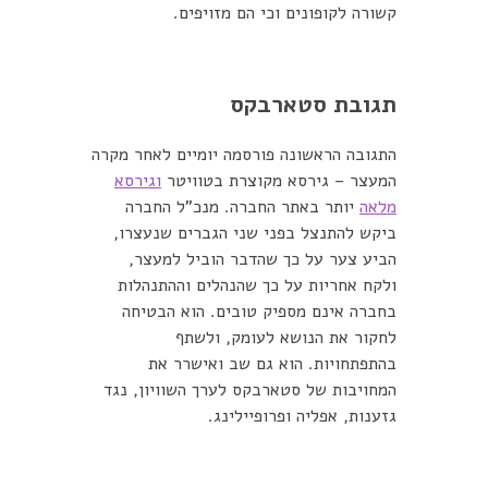
קשורה לקופונים וכי הם מזויפים.
תגובת סטארבקס
התגובה הראשונה פורסמה יומיים לאחר מקרה
המעצר – גירסא מקוצרת בטוויטר
וגירסא
מלאה
יותר באתר החברה. מנכ"ל החברה
ביקש להתנצל בפני שני הגברים שנעצרו,
הביע צער על כך שהדבר הוביל למעצר,
ולקח אחריות על כך שהנהלים וההתנהלות
בחברה אינם מספיק טובים. הוא הבטיחה
לחקור את הנושא לעומק, ולשתף
בהתפתחויות. הוא גם שב ואישרר את
המחויבות של סטארבקס לערך השוויון, נגד
גזענות, אפליה ופרופיילינג.