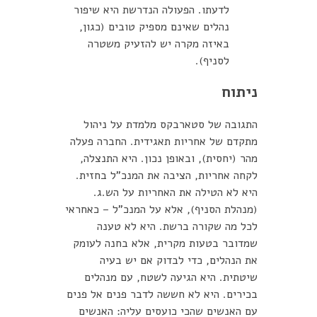
לדעתו. הפעולה הנדרשת היא שיפור
נהלים שאינם מספיק טובים (כגון,
באיזה מקרה יש להזעיק משטרה
לסניף).
ניתוח
התגובה של סטארבקס מלמדת על ניהול
מתקדם של אחריות תאגידית. החברה פעלה
מהר (יחסית), ובאופן נכון. היא התנצלה,
לקחה אחריות, הציבה את המנכ"ל בחזית.
היא לא הטילה את האחריות על הש.ג.
(מנהלת הסניף), אלא על המנכ"ל – כאחראי
לכל מה שקורה ברשת. היא לא טענה
שמדובר בטעות מקרית, אלא בחנה לעומק
את הנהלים, כדי לבדוק אם יש בעיה
שיטתית. היא הגיעה לשטח, עם מנהלים
בכירים. היא לא חששה לדבר פנים אל פנים
עם האנשים שהכי כועסים עליה: האנשים