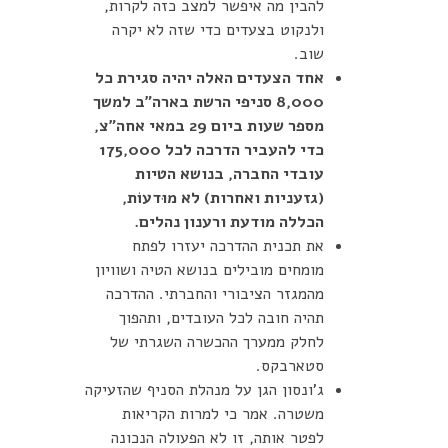
להבין מה איפשר למצב כזה לקרות,
ולנקוט בצעדים כדי שזה לא יקרה
שוב.
אחד הצעדים האלה יהיה סגירת כל
8,000 סניפי הרשת בארה"ב למשך
מספר שעות ביום 29 במאי אחה"צ,
כדי להעביר הדרכה לכל 175,000
עובדי החברה, בנושא הטיות
(גזעניות ואחרות) לא מוּדעוֹת,
הכללה מודעת ורענון נהלים.
את תכנית ההדרכה יעזרו לפתח
מומחים מובילים בנושא הטיה ושוויון
מהמגזר הציבורי והחברתי. ההדרכה
תהיה חובה לכל העובדים, ותהפוך
לחלק ממערך ההכשרה השגרתי של
סטארבקס.
ג'ונסון הגן על מנהלת הסניף שהזעיקה
משטרה. אמר כי למרות הקריאות
לפטר אותה, זו לא הפעולה הנכונה