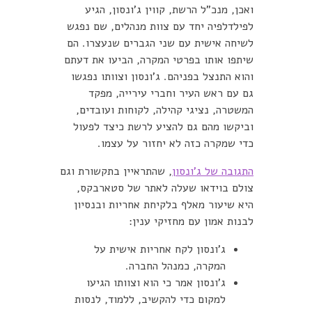
ואכן, מנכ"ל הרשת, קווין ג'ונסון, הגיע
לפילדלפיה יחד עם צוות מנהלים, שם נפגש
לשיחה אישית עם שני הגברים שנעצרו. הם
שיתפו אותו בפרטי המקרה, הביעו את דעתם
והוא התנצל בפניהם. ג'ונסון וצוותו נפגשו
גם עם ראש העיר וחברי עירייה, מפקד
המשטרה, נציגי קהילה, לקוחות ועובדים,
וביקשו מהם גם להציע לרשת כיצד לפעול
כדי שמקרה כזה לא יחזור על עצמו.
התגובה של ג'ונסון
, שהתראיין בתקשורת וגם
צולם בוידאו שעלה לאתר של סטארבקס,
היא שיעור מאלף בלקיחת אחריות ובנסיון
לבנות אמון עם מחזיקי ענין:
ג'ונסון לקח אחריות אישית על
המקרה, כמנהל החברה.
ג'ונסון אמר כי הוא וצוותו הגיעו
למקום כדי להקשיב, ללמוד, לנסות