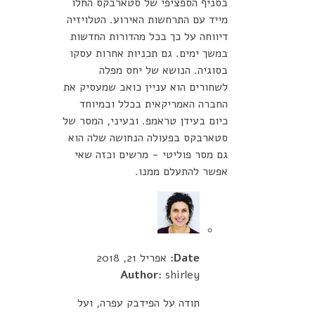
בסניף הספציפי של סטארבקס החלו
מייד עם התרחשות האירוע. הטלויזיה
דיווחה על כך בכל מהדורות החדשות
במשך ימים. גם תכניות אחרות עסקו
בסוגיה. הנושא של יחס מפלה
לשחורים הוא עניין כואב שמעסיק את
החברה האמריקאית בכלל ובמיוחד
כיום בעידן טראמפ. ובעיני, המסר של
סטארבקס בפעולה הנחושה שלה הוא
גם מסר פוליטי - מרשים וכזה שאי
אפשר להתעלם ממנו.
Date:
אפריל 21, 2018
Author:
shirley
תודה על הפידבק עפרה, ועל