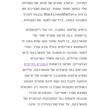
המדובר, ובשלב מסוים אף מנעו את הפתיחה
שלו במשך מספר שעות. קבוצת מפגינים עם
כרזות #BlackLivesMatter נכנסה לסניף
והפגינה בתוכו, בדרישה לפטר את המנהלת.
בימים שלאחר המקרה, היו עוד ריקושטים
ברשתות, כגון סרטון מסניף אחר של
סטארבקס, בו לקוח שחור טען שלא נתנו לו
להשתמש בשירותים בגלל צבע עורו. ועוד:
לאחר התגובה הראשונה של סטארבקס (ראו
מטה) טרולים, כנראה מאחד הארגונים
הגזעניים, הפיצו ברשתות
קופונים מזויפים
שנראים כמו קופונים של סטארבקס, עליהם
מופיע ציטוט מהתגובה הרשמית של הרשת,
והזמנה לקבל כוס קפה חינם תמורת הקופון.
באותיות הקטנות מצוין כי מיועד רק לאנשים
ממוצא אפרו-אמריקני. הקופונים עוררו
תגובות זועמות נגד ההתנהגות הגזענית של
סטארבקס, עד שהרשת הבהירה כי אינה