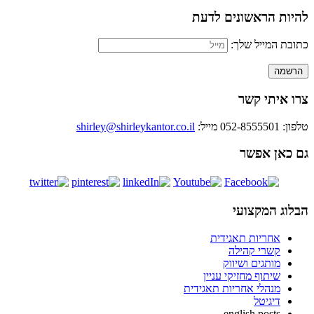
להיות הראשונים לדעת
כתובת המייל שלך:
צרו איתי קשר
טלפון: 052-8555501
מייל:
shirley@shirleykantor.co.il
גם כאן אפשר
הבלוג המקצועי
אחריות תאגידית
קשרי קהילה
מותגים ושיווק
שיתוף מחזיקי עניין
מנהלי אחריות תאגידית
דיגיטל
english posts