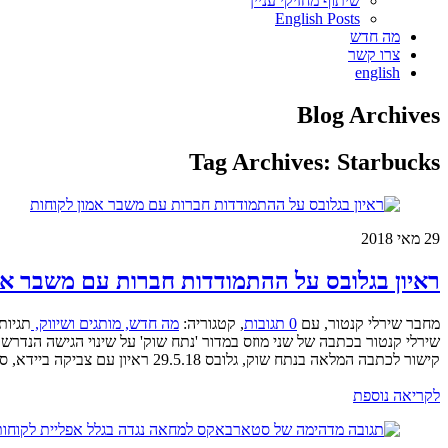
שיתוף מחזיקי עניין
English Posts
מה חדש
צרו קשר
english
Blog Archives
Tag Archives:
Starbucks
29
מאי 2018
ראיון בגלובס על ההתמודדות חברות עם משבר אמ
מחבר שירלי קנטור
,
עם
0 תגובות
,
קטגוריה:
מה חדש,
מותגים ושיווק,
תגיות
שירלי קנטור בכתבה של שני מוזס במדור 'נתח שוק' על שינוי הגישה הנדרש
קישור לכתבה המלאה בנתח שוק, גלובס 29.5.18 ראיון עם צביקה ביידא, סמנכ"ל שירות שופרסל וש ...
לקריאה נוספת