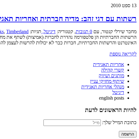
13
ספט 2010
רשתות עם דגי זהב: מדיה חברתית ואחריות תאגי
מחבר שירלי קנטור
,
עם
0 תגובות
,
קטגוריה:
דיגיטל,
תגיות:
Timberland
,
ks
הרשתות החברתיות הן פלטפורמה נהדרת לחברות (אמיצות) לשתף את מחזיקי
האינטרנט והרשתות החברתיות, חברות כבר לא יכולות להרשות לעצמן להת
לקריאה נוספת
אחריות תאגידית
קשרי קהילה
מותגים ושיווק
שיתוף מחזיקי עניין
מנהלי אחריות תאגידית
דיגיטל
english posts
להיות הראשונים לדעת
כתובת המייל שלך: