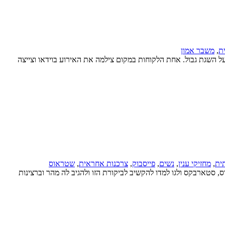
ת
,
משבר אמון
ל השגת גבול. אחת הלקוחות במקום צילמה את האירוע בוידאו וצייצה
ית
,
מחזיקי ענין
,
נשים
,
פייסבוק
,
צרכנות אחראית
,
שטראוס
סטארבקס ולגו למדו להקשיב לביקורת הזו ולהגיב לה מהר וברצינות