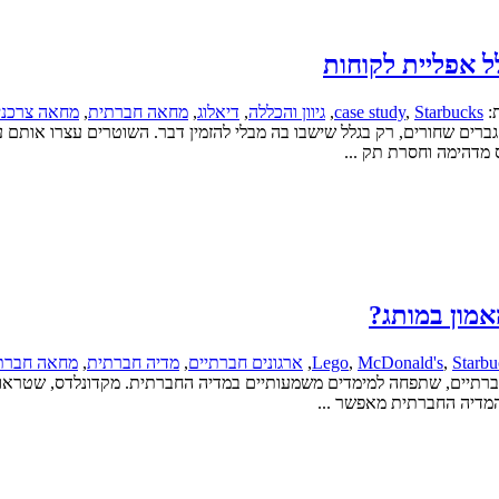
 אפליית לקוחות
ת:
Starbucks
,
case study
,
גיוון והכללה
,
דיאלוג
,
מחאה חברתית
,
מחאה צרכני
ברים שחורים, רק בגלל שישבו בה מבלי להזמין דבר. השוטרים עצרו אותם ע
 מדהימה וחסרת תק ...
אמון במותג?
Starbu
,
McDonald's
,
Lego
,
ארגונים חברתיים
,
מדיה חברתית
,
מחאה חברת
רתיים, שתפחה למימדים משמעותיים במדיה החברתית. מקדונלדס, שטראוס, 
המדיה החברתית מאפשר ...