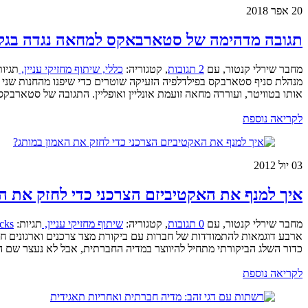
20
אפר 2018
תגובה מדהימה של סטארבאקס למחאה נגדה בגלל
מחבר שירלי קנטור
,
עם
2 תגובות
,
קטגוריה:
כללי,
שיתוף מחזיקי עניין,
תגיו
מנהלת סניף סטארבקס בפילדלפיה הזעיקה שוטרים כדי שיפנו מהחנות שני ג
אותו בטוויטר, ועוררה מחאה זועמת אונליין ואופליין. התגובה של סטארבקס
לקריאה נוספת
03
יול 2012
איך למנף את האקטיביזם הצרכני כדי לחזק את ה
מחבר שירלי קנטור
,
עם
0 תגובות
,
קטגוריה:
שיתוף מחזיקי עניין,
תגיות:
cks
ארבע דוגמאות להתמודדות של חברות עם ביקורת מצד צרכנים וארגונים חב
כדור השלג הביקורתי מתחיל להיווצר במדיה החברתית, אבל לא נעצר שם 
לקריאה נוספת