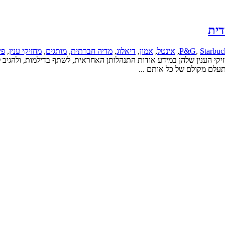
דית
Starbuc
,
P&G
,
אינטל
,
אמון
,
דיאלוג
,
מדיה חברתית
,
מותגים
,
מחזיקי ענין
,
פי
 הענין שלהן במידע אודות התנהלותן האחראית, לשתף בדילמות, ולהגיב לה
עלם מקולם של כל אותם ...