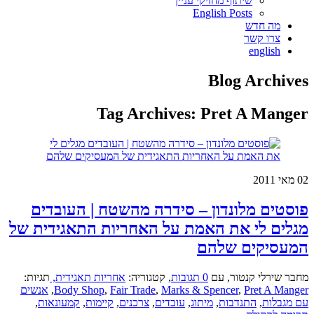
שיתוף מחזיקי עניין
English Posts
מה חדש
צרו קשר
english
Blog Archives
Tag Archives:
Pret A Manger
02
מאי 2011
פוסטים מלונדון – סידרה מהשטח | העובדים
מגלים לי את האמת על האחריות התאגידית של
המעסיקים שלהם
מחבר שירלי קנטור
,
עם
0 תגובות
,
קטגוריה:
אחריות תאגידית,
תגיות:
Pret A Manger
,
Marks & Spencer
,
Fair Trade
,
Body Shop
,
אנשים
עם מגבלות
,
התנדבות
,
מיתוג
,
עובדים
,
צרכנים
,
קיימות
,
קמעונאות
,