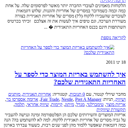
תרומה לקהילה
הלקוחות מאמינים לעובדי החברה יותר מאשר לפרסומים שלה. על אחת
כמה וכמה כשמדובר במסרים של אחריות והוגנות. שלוש דוגמאות
לעובדים שהעבירו ללקוח (לי!) מסרים של אחריות תאגידית בצורה
מעוררת הערכה, וגם טיפים איך לעשות את זה אצלכם זכיתי בכרטיס
השתתפות חינם בכנס האחריות התאגידית � ...
לקריאה נוספת
18
ינו 2011
איך להשתמש באריזת המוצר כדי לספר על
האחריות התאגידית שלכם?
מחבר שירלי קנטור
,
עם
0 תגובות
,
קטגוריה:
אחריות תאגידית,
מותגים
ושיווק,
תגיות:
Pret A Manger
,
Nestle
,
Fair Trade
,
ארומה אספרסו בר
,
אריזת מוצר
,
טימברלנד
,
מגדל
,
מיתוג
,
קיימות
,
שיווק אחראי
,
תלמה
,
תקשורת שיווקית
אריזות המוצרים והשירותים שלכם הן הפלטפורמה זמינה ונגישה להעביר
על גביה מסרים של אחריות תאגידית ללקוח. למה לא להשתמש בה? הנה
כמה דוגמאות שאפשר ללמוד מהן לפני שנים רבות, כשעוד עבדתי בארגון