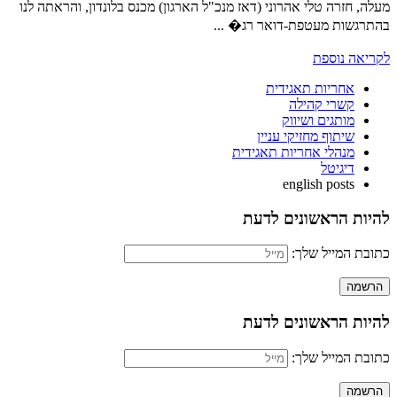
מעלה, חזרה טלי אהרוני (דאז מנכ"ל הארגון) מכנס בלונדון, והראתה לנו
בהתרגשות מעטפת-דואר רג� ...
לקריאה נוספת
אחריות תאגידית
קשרי קהילה
מותגים ושיווק
שיתוף מחזיקי עניין
מנהלי אחריות תאגידית
דיגיטל
english posts
להיות הראשונים לדעת
כתובת המייל שלך:
להיות הראשונים לדעת
כתובת המייל שלך: