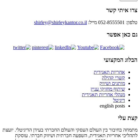
צרו איתי קשר
טלפון: 052-8555501
מייל:
shirley@shirleykantor.co.il
גם כאן אפשר
הבלוג המקצועי
אחריות תאגידית
קשרי קהילה
מותגים ושיווק
שיתוף מחזיקי עניין
מנהלי אחריות תאגידית
דיגיטל
english posts
קצת עלי
מתמחה בחיבור בין העולם העסקי והעולם החברתי בעידן הדיגיטלי. יועצת
לתהליכי אחריות תאגידית, השפעה חברתית ושיווק חברתי. עוסקת