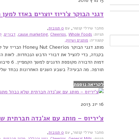
15
מרץ 2016
דגני הבוקר צ’ריוז יוצרים באזז למען
,
,
מחבר שירלי קנטור
עם
0 תגובות
תגיות:
Whole Foods
,
Cheerios
,
cause marketing
,
דבורים
,
ק
קטגוריה:
מותגים ושיווק,
בקנדה, כדי להציל את דבורי הדבש הנכחדות. לאות ה
דמות הדבורה
תורפה. מה הבעיה? בשבע השנים האחרונות נכחד שלי
לקריאה נוספת
16
יונ 2013
צ’יריוס – מותג עם אג’נדה חברתית ש
,
,
מחבר שירלי קנטור
עם
0 תגובות
תגיות:
General Mills
,
Cheerios
,
גיוון והכללה
,
מדיה חברתית
,
מ