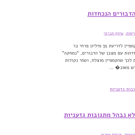
 הדבורים הנכחדות
יימות
,
שיווק חברתי
מותג דגני הבוקר Honey Nut Cheerios הכריז על קמפיין לזריעת 35 מיליון פרחי בר
זדהות עם מצבן של הדבורים, "נמחקה"
 מקופסת הדגנים למשך הקמפיין. 6 סיבות לכך שהקמפיין מוצלח, ושתי נקודות
ש מאוכ� ...
לא נבהל מתגובות גזעניות
שפחה
,
פרסום אחראי