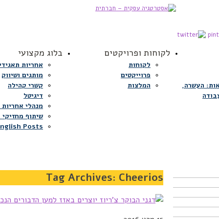
לקוחות ופרויקטים
בלוג מקצועי
לקוחות
אחריות תאגידי
פרוייקטים
מותגים ושיווק
ות: העשרה,
המלצות
קשרי קהילה
בודה
דיגיטל
מנהלי אחריות 
שיתוף מחזיקי ע
nglish Posts
Tag Archives:
Cheerios