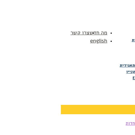
מה חדש
צרו קשר
ת
english
תאגידית
ניין
E