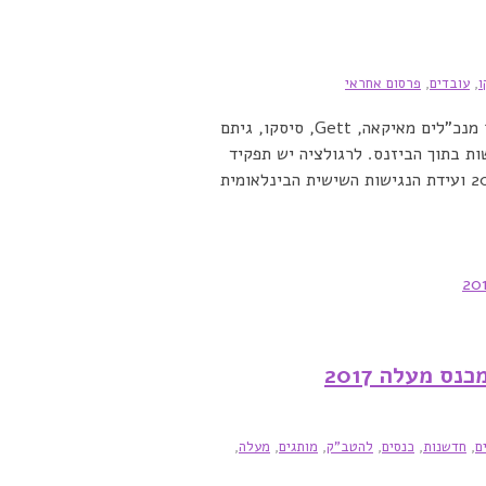
ו
,
עובדים
,
פרסום אחראי
יובל וגנר, מייסד ונשיא עמותת נגישות ישראל, איתגר מנכ"לים מאיקאה, Gett, סיסקו, גיתם
ישות בתוך הביזנס. לרגולציה יש תפקיד
חשוב, אך לא בלעדי. מתוך ועידת ישראל לנגישות 2018 ועידת הנגישות השישית הבינלאומית
ס מעלה 2017
ם
,
חדשנות
,
כנסים
,
להטב"ק
,
מותגים
,
מעלה
,