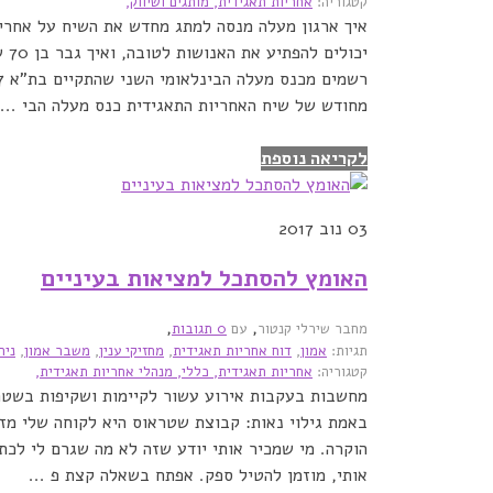
קטגוריה:
אחריות תאגידית,
מותגים ושיווק,
איך ארגון מעלה מנסה למתג מחדש את השיח על אחריות
יכו
מחודש של שיח האחריות התאגידית כנס מעלה הבי ...
לקריאה נוספת
03
נוב 2017
האומץ להסתכל למציאות בעיניים
,
,
מחבר שירלי קנטור
עם
0 תגובות
תגיות:
אמון
,
דוח אחריות תאגידית
,
מחזיקי ענין
,
משבר אמון
,
ניה
קטגוריה:
אחריות תאגידית,
כללי,
מנהלי אחריות תאגידית,
מחשבות בעקבות אירוע עשור לקיימות ושקיפות בשטר
באמת גילוי נאות: קבוצת שטראוס היא לקוחה שלי מזה
הוקרה. מי שמכיר אותי יודע שזה לא מה שגרם לי לכת
אותי, מוזמן להטיל ספק. אפתח בשאלה קצת פ ...