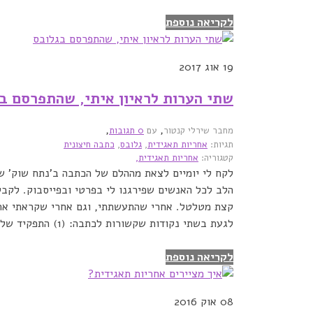
לקריאה נוספת
19
אוג 2017
שתי הערות לראיון איתי, שהתפרסם ב
,
,
מחבר שירלי קנטור
עם
0 תגובות
תגיות:
אחריות תאגידית
,
גלובס
,
כתבה חיצונית
קטגוריה:
אחריות תאגידית,
לקח לי יומיים לצאת מההלם של הכתבה ב'נתח שוק' של
הלב לכל האנשים שפירגנו לי בפרטי ובפייסבוק. לקב
קצת מטלטל. אחרי שהתעשתתי, וגם אחרי שקראתי את 
לגעת בשתי נקודות שקשורות לכתבה: (1) התפקיד של י� ...
לקריאה נוספת
08
אוק 2016