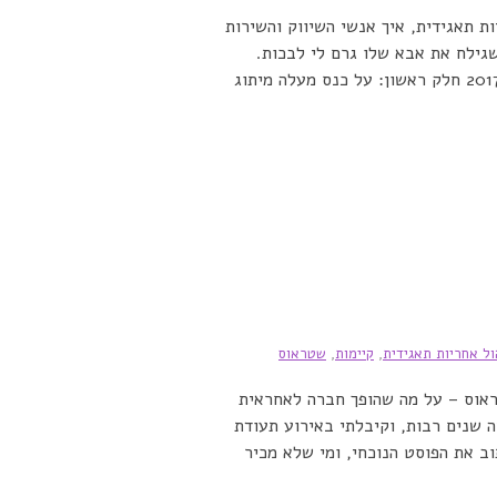
 תאגידית, איך אנשי השיווק והשירות
לים להפתיע את האנושות לטובה, ואיך גבר בן 70 שגילח את אבא שלו גרם לי לבכות.
רשמים מכנס מעלה הבינלאומי השני שהתקיים בת"א 2017 חלק ראשון: על כנס מעלה מיתוג
ול אחריות תאגידית
,
קיימות
,
שטראוס
אוס – על מה שהופך חברה לאחראית
 שנים רבות, וקיבלתי באירוע תעודת
וב את הפוסט הנוכחי, ומי שלא מכיר