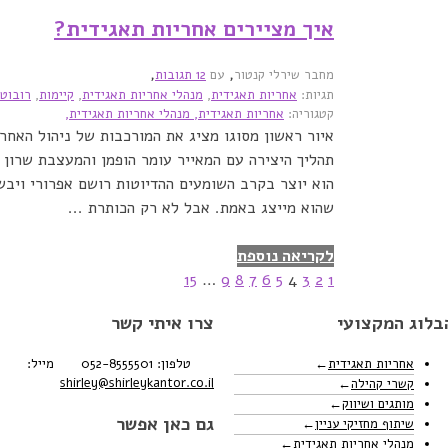
איך מציירים אחריות תאגידית?‏
,
,
מחבר שירלי קנטור
עם
12 תגובות
תגיות:
אחריות תאגידית
,
מנהלי אחריות תאגידית
,
קיימות
,
רובוטי
קטגוריה:
אחריות תאגידית,
מנהלי אחריות תאגידית,
איור ראשון מסוגו מציג את המורכבות של ניהול האחר
תהליך היצירה עם המאייר עומר הופמן והמעצבת שרון ר
הוא יוצר בקרב השומעים ההדיוטות רושם אפרורי ויבש
שהוא מייצג באמת. אבל לא רק הכותרת ...
לקריאה נוספת
15
…
9
8
7
6
5
4
3
2
1
בלוג המקצועי
צרו איתי קשר
אחריות תאגידית
טלפון: 052-8555501
מייל:
shirley@shirleykantor.co.il
קשרי קהילה
מותגים ושיווק
גם כאן אפשר
שיתוף מחזיקי עניין
מנהלי אחריות תאגידית