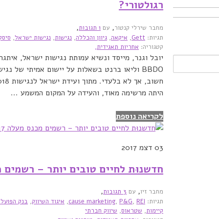
רגולטורי?
,
,
מחבר שירלי קנטור
עם
1 תגובות
תגיות:
Gett
,
איקאה
,
גיוון והכללה
,
נגישות
,
נגישות ישראל
,
סיסק
קטגוריה:
אחריות תאגידית,
BBDO וליאו ברנט בשאלות על יישום אמיתי של נג
היתה מרשימה מאוד, והעידה על המקום המשמע ...
לקריאה נוספת
03
דצמ 2017
חדשנוּת לחיים טובים יותר – רשמים מכנ
,
,
מחבר זיו
עם
3 תגובות
תגיות:
REI
,
P&G
,
cause marketing
,
איגוד השיווק
,
בנק הפועלי
קיימות
,
שטראוס
,
שיווק חברתי