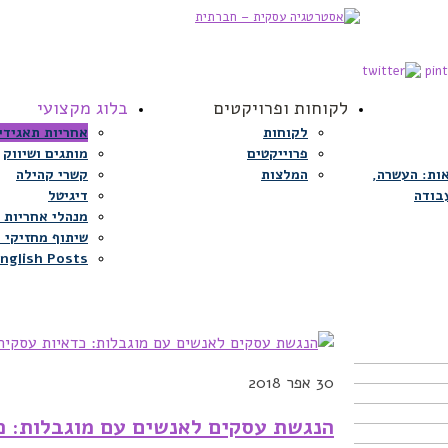
לקוחות ופרויקטים
בלוג מקצועי
לקוחות
אחריות תאגידי
פרוייקטים
מותגים ושיווק
ות: העשרה,
המלצות
קשרי קהילה
בודה
דיגיטל
מנהלי אחריות 
שיתוף מחזיקי ע
nglish Posts
30
אפר 2018
הנגשת עסקים לאנשים עם מוגבלות: כד