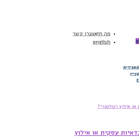
מה חדש
צרו קשר
ת
english
תאגידית
ניין
E
איות עסקית או אילוץ