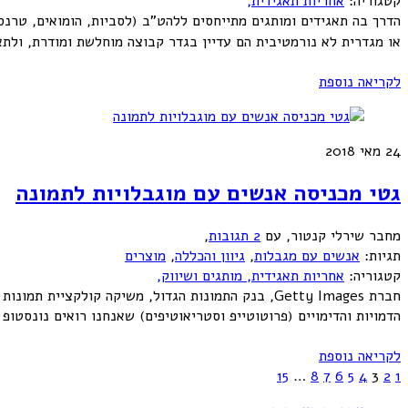
קטגוריה:
אחריות תאגידית,
הדרך בה תאגידים ומותגים מתייחסים ללהט"ב (לסביות, הומואים, טרנס
או מגדרית לא נורמטיבית הם עדיין בגדר קבוצה מוחלשת ומודרת, ולת
לקריאה נוספת
24
מאי 2018
גטי מכניסה אנשים עם מוגבלויות לתמונה
מחבר שירלי קנטור
,
עם
2 תגובות
,
תגיות:
אנשים עם מגבלות
,
גיוון והכללה
,
מוצרים
קטגוריה:
אחריות תאגידית,
מותגים ושיווק,
הדמויות והדימויים (פרוטוטייפ וסטריאוטיפים) שאנחנו רואים נונסטופ
לקריאה נוספת
15
…
8
7
6
5
4
3
2
1