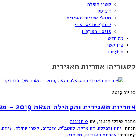
קשרי קהילה
דיגיטל
מנהלי אחריות תאגידית
שיתוף מחזיקי עניין
English Posts
מה חדש
צרו קשר
english
קטגוריה:
אחריות תאגידית
10
יונ 2019
אחריות תאגידית והקהילה הגאה 2019 – מאמר שלי בדמרקר
מחבר שירלי קנטור
,
עם
0 תגובות
,
תגיות:
גיוון והכללה
,
דה מרקר
,
להטב"ק
,
עובדים
,
קשרי קהילה
,
שיווק
,
קטגוריה:
אחריות תאגידית,
מה חדש,