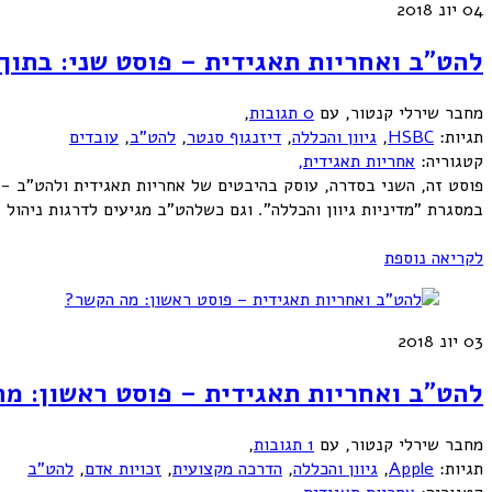
04
יונ 2018
להט”ב ואחריות תאגידית – פוסט שני: בתוך
מחבר שירלי קנטור
,
עם
0 תגובות
,
תגיות:
HSBC
,
גיוון והכללה
,
דיזנגוף סנטר
,
להט"ב
,
עובדים
קטגוריה:
אחריות תאגידית,
פוסט זה, השני בסדרה, עוסק בהיבטים של אחריות תאגידית ולהט"ב - 
במסגרת "מדיניות גיוון והכללה". וגם כשלהט"ב מגיעים לדרגות ניהול ב
לקריאה נוספת
03
יונ 2018
להט”ב ואחריות תאגידית – פוסט ראשון: מ
מחבר שירלי קנטור
,
עם
1 תגובות
,
תגיות:
Apple
,
גיוון והכללה
,
הדרכה מקצועית
,
זכויות אדם
,
להט"ב