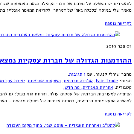
לתאגידים יש השפעה על מצבם של חברי הקהילה הגאה באמצעות שגרת הי
מאמר שלי במוסף 'כלכלה גאה' של דמרקר לקריאת המאמר אונליין בתוך 
לקריאה נוספת
05
פבר 2019
ההזדמנות הגדולה של חברות עסקיות נמצא
מחבר שירלי קנטור
,
עם
1 תגובות
,
תגיות:
Fair Trade
,
אג'נדה חברתית
,
השקעות אחראיות
,
יצירת ערך מש
קטגוריה:
אחריות תאגידית,
מה חדש,
הציפייה למעורבות חברתית של עסקים עולה, והרווח הוא כפול: גם לחבר
למהפכה התעשייתית הרביעית, כמויות אדירות של פסולת מזהמת - האם 
לקריאה נוספת