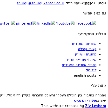
טלפון: 052-8555501
מייל:
shirley@shirleykantor.co.il
גם כאן אפשר
הבלוג המקצועי
אחריות תאגידית
קשרי קהילה
מותגים ושיווק
שיתוף מחזיקי עניין
מנהלי אחריות תאגידית
דיגיטל
english posts
קצת עלי
מתמחה בחיבור בין העולם העסקי והעולם החברתי בעידן הדיגיטלי. יועצת לתהליכי אחריות ת
עיצוב:
סטודיו 0304
This website created by
Ziv Leshem