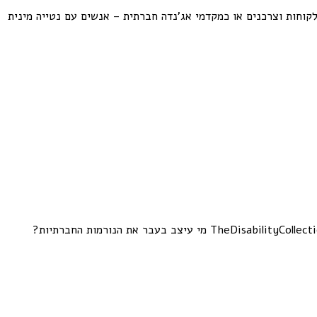
לקוחות וצרכנים או כמקדמי אג'נדה חברתית – אנשים עם נטייה מינית
חברת Getty Images, בנק התמונות הגדול, משיקה קולקציית תמונות של אנשים עם מוגבלות, כדי לשנות את תמונת המציאות החברתית #TheDisabilityCollection מי עיצב בעבר את הנורמות החברתיות?