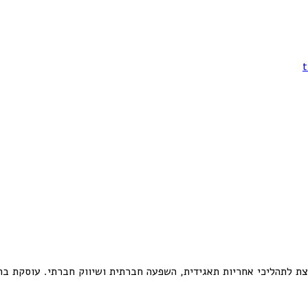
אגידית, השפעה חברתית ושיווק חברתי. עוסקת בתחום מאז שנת 2000. עובדת עם מותגים וחבר