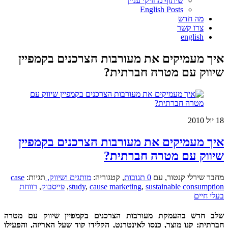
שיתוף מחזיקי עניין
English Posts
מה חדש
צרו קשר
english
איך מעמיקים את מעורבות הצרכנים בקמפיין
שיווק עם מטרה חברתית?
18
יול 2010
איך מעמיקים את מעורבות הצרכנים בקמפיין
שיווק עם מטרה חברתית?
מחבר שירלי קנטור
,
עם
0 תגובות
,
קטגוריה:
מותגים ושיווק,
תגיות:
case
sustainable consumption
,
cause marketing
,
study
,
פייסבוק
,
רווחת
בעלי חיים
שלב חדש בהעמקת מעורבות הצרכנים בקמפיין שיווק עם מטרה
חברתית: קנו מוצר, כנסו לאינטרנט, הקלידו קוד שעל האריזה, והפעילו