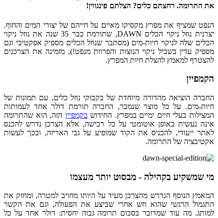
את התרומה. רחצתם כלים? הצלתם פינגווין!
הנפט שמציף את מפרץ מקסיקו מאיים על חייהם של יצורי המים והחוף.
יצרנית נוזל ניקוי הכלים DAWN, שתורמת כבר 35 שנה את נוזל ניקוי
הכלים שלה לניקוי חיות-מים (מסתבר שנוזל הכלים מספיק אפקטיבי וגם
מספיק עדין בשביל ניקוי הנוצות והפרוות מנפט!), מזמינה את הצרכנים
להצטרף למאמץ להצלת חיות המפרץ.
הקמפיין
החברה הוציאה מהדורה מיוחדת של בקבוקי נוזל כלים, עם תמונות של
חיות-מים. על כל מוצר שנמכר, החברה תורמת דולר אחד לעמותות
המצילות בעלי חיים ימיים במפרץ. החידוש
בקמפיין
הזה, הוא שהתרומה
אינה נעשית באופן אוטומטי על כל רכישה, אלא הצרכן נדרש להכנס
לאתר ייעודי, להכניס את הקוד שמופיע על גבי האריזה, ובכך לעשות
אקטיבציה של התרומה.
מי שמשקיע בקהילה - מבסוט יותר מעצמו
המאמץ הנוסף הנדרש מהצרכן מעיד על היותו מחויב למטרה, ומחזק את
התגמול הרגשי שהוא חש אחרי שביצע את הפעולה, וגם את הקשר
למותג. מה עוד שמדובר בסכום תרומה גבוה יחסית: דולר אחד על כל