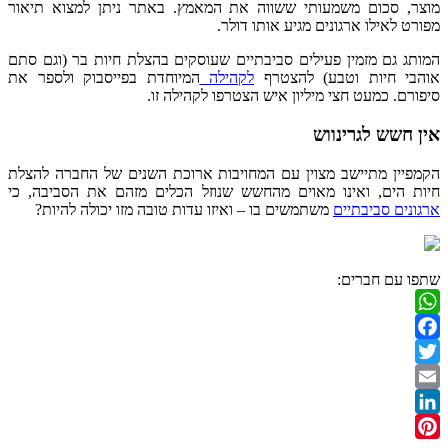
מוצר, סכום משמעותי ששווה את המאמץ. באתר ניתן למצוא תיאור
מפורט לאילו ארגונים מגיע אותו דולר.
המותג גם מזמין פעילים סביבתיים שעוסקים בהצלת חיות בר (וגם סתם
אוהבי חיות וטבע) להצטרף
לקהילה
המיוחדת בפייסבוק ולספר את
סיפורם. כמעט חצי מיליון איש הצטרפו לקהילה זו.
אין חשש לגרינווש
הקמפיין מתיישב מצוין עם המחויבות ארוכת השנים של החברה להצלת
חיות הים, ואינו מאוים מהחשש שנוזל הכלים מזהם את הסביבה, כי
ארגונים סביבתיים
משתמשים בו – ואיזו עדות טובה מזו יכולה להיות?
שתפו עם חברים:
WhatsApp
Facebook
Twitter
Email
LinkedIn