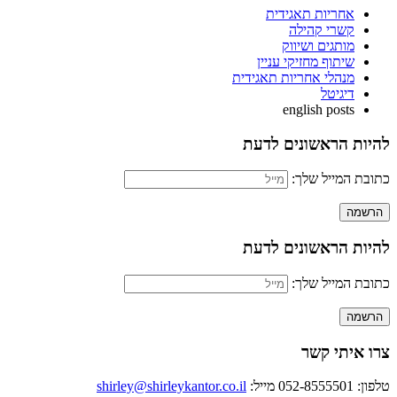
Pinterest
אחריות תאגידית
קשרי קהילה
מותגים ושיווק
שיתוף מחזיקי עניין
מנהלי אחריות תאגידית
דיגיטל
english posts
להיות הראשונים לדעת
כתובת המייל שלך:
להיות הראשונים לדעת
כתובת המייל שלך:
צרו איתי קשר
טלפון: 052-8555501
מייל:
shirley@shirleykantor.co.il