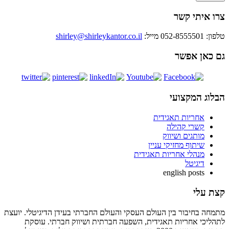
צרו איתי קשר
טלפון: 052-8555501
מייל:
shirley@shirleykantor.co.il
גם כאן אפשר
הבלוג המקצועי
אחריות תאגידית
קשרי קהילה
מותגים ושיווק
שיתוף מחזיקי עניין
מנהלי אחריות תאגידית
דיגיטל
english posts
קצת עלי
מתמחה בחיבור בין העולם העסקי והעולם החברתי בעידן הדיגיטלי. יועצת
לתהליכי אחריות תאגידית, השפעה חברתית ושיווק חברתי. עוסקת