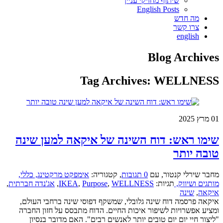
שיתוף מחזיקי עניין
English Posts
מה חדש
צרו קשר
english
Blog Archives
Tag Archives:
WELLNESS
01
מרץ 2025
שימו ראש: דוח השינה של איקאה למען שינה
טובה יותר
מחבר שירלי קנטור
,
עם
0 תגובות
,
קטגוריה:
אימפקט מרקטינג,
כללי,
מותגים ושיווק,
תגיות:
WELLNESS
,
Purpose
,
IKEA
,
אג'נדה חברתית
,
איקאה
,
שינה
איקאה פרסמה דוח שינה גלובלי, שמשקף דפוסי שינה ברחבי העולם,
ומציע אפשרויות לשיפור איכות החיים. הדוח מתבסס על חזון החברה
"ליצור חיי יום יום טובים יותר לאנשים רבים". האם מדובר בנסיון