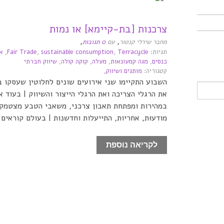
צרכנות [בת-קיימא] או נמות
,
,
מחבר שירלי קנטור
עם
0 תגובות
תגיות:
Terracycle
,
sustainable consumption
,
Fair Trade
,
א
כנסים
,
מגה קמעונאות
,
מעלה
,
קוקה קולה
,
שיווק חברתי
קטגוריה:
מותגים ושיווק,
השבוע התקיימו שני אירועים שונים לחלוטין שעסקו ב
את הרגלי הצריכה ואת הרגלי הייצור והשיווק | בעוד א
במהירות ומפתחת תאבון צרכני, משאבי הטבע מצטמקים 
מודעוּת, אחריות, התייעלות וחדשנות | בעולם קוראים 
לקריאה נוספת