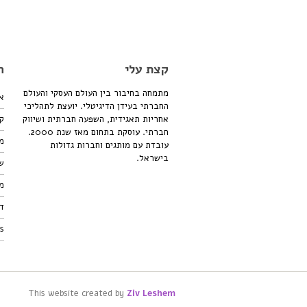
קצת עלי
ה
מתמחה בחיבור בין העולם העסקי והעולם
א
החברתי בעידן הדיגיטלי. יועצת לתהליכי
אחריות תאגידית, השפעה חברתית ושיווק
ק
חברתי. עוסקת בתחום מאז שנת 2000.
מו
עובדת עם מותגים וחברות גדולות
בישראל.
שי
מ
די
ts
This website created by
Ziv Leshem