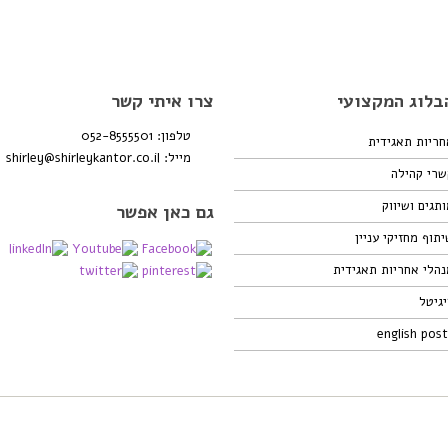
בלוג המקצועי
צרו איתי קשר
טלפון: 052-8555501
חריות תאגידית
מייל:
shirley@shirleykantor.co.il
שרי קהילה
תגים ושיווק
גם כאן אפשר
תוף מחזיקי עניין
נהלי אחריות תאגידית
גיטל
english pos