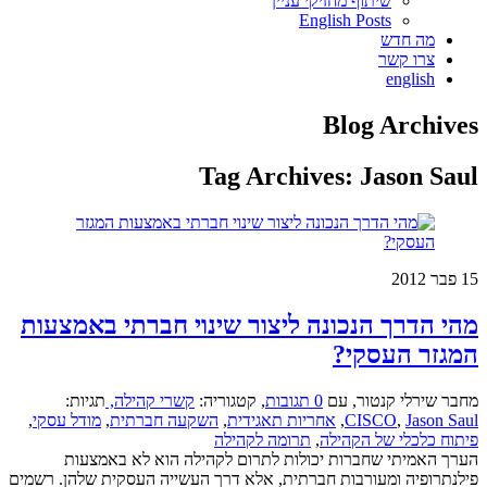
שיתוף מחזיקי עניין
English Posts
מה חדש
צרו קשר
english
Blog Archives
Tag Archives:
Jason Saul
15
פבר 2012
מהי הדרך הנכונה ליצור שינוי חברתי באמצעות
המגזר העסקי?
מחבר שירלי קנטור
,
עם
0 תגובות
,
קטגוריה:
קשרי קהילה,
תגיות:
Jason Saul
,
CISCO
,
אחריות תאגידית
,
השקעה חברתית
,
מודל עסקי
,
פיתוח כלכלי של הקהילה
,
תרומה לקהילה
הערך האמיתי שחברות יכולות לתרום לקהילה הוא לא באמצעות
פילנתרופיה ומעורבות חברתית, אלא דרך העשייה העסקית שלהן. רשמים