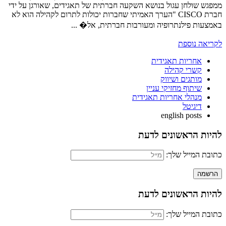
ממפגש שולחן עגול בנושא השקעה חברתית של תאגידים, שאורגן על ידי
חברת CISCO "הערך האמיתי שחברות יכולות לתרום לקהילה הוא לא
באמצעות פילנתרופיה ומעורבות חברתית, אל� ...
לקריאה נוספת
אחריות תאגידית
קשרי קהילה
מותגים ושיווק
שיתוף מחזיקי עניין
מנהלי אחריות תאגידית
דיגיטל
english posts
להיות הראשונים לדעת
כתובת המייל שלך:
להיות הראשונים לדעת
כתובת המייל שלך: