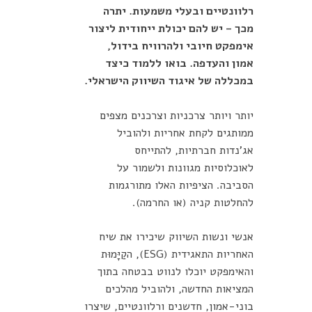
רלוונטיים ובעלי משמעות. יתרה
מכך – יש להם יכולת ייחודית ליצור
אימפקט חיובי ולהרוויח בידול,
אמון והעדפה. בואו ללמוד כיצד
במכללה של איגוד השיווק הישראלי.
יותר ויותר צרכניות וצרכנים מצפים
ממותגים לקחת אחריות ולהוביל
אג'נדות חברתיות, להתייחס
לאוכלוסיות מגוונות ולשמור על
הסביבה. הציפיות האלו מתורגמות
להחלטות קניה (או החרמה).
אנשי ונשות השיווק שיכירו את שיח
האחריות התאגידית (ESG), הקַיָּמוּת
והאימפקט יוכלו לנווט בבטחה בתוך
המציאות החדשה, ולהוביל מהלכים
בוני-אמון, חדשנים ורלוונטיים, שיצרו