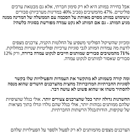
אבל בחירה במותג היא לא רק סימון חברתי, אלא גם מבטאת ערכים
פוליטיים. 47% מהמשיבים (סביב 40% במדינות מערביות) סבורים
ש
שימוש במותג מסוים מאותת על הסכמה עם הממשלה של המדינה ממנה
מגיע המותג - גם אם המותג לא נקט עמדה מפורשת בסוגיה כלשהי!
ומכיוון שהשיקול הפוליטי משפיע על החלטות הקניה, צרכנים מצפים
לדעת מה עמדות המותג לגבי סוגיות ערכיות ופוליטיות שנויות במחלוקת.
71% מהמשיבים סבורים שמותגים חייבים לנקוט עמדה ברורה
, ורק 12%
סבורים שאסור למותגים לנקוט עמדה.
ומה קורה כשמותג לא מתקשר את העמדות והפעילויות שלו בקשר
לסוגיות החברתיות המדוברות? מחצית מהצרכנים חושדים שהוא מנסה
להסתיר משהו או שהוא פשוט לא עושה דבר.
החשדנות גדולה יותר ככל שהצרכנים צעירים יותר.
אולי בגלל שהציפיות
שלהם ממותגים גבוהות יותר, אולי בגלל שהם נולדו וגדלו בתוך מציאות
של שקיפות, הודות/בגלל הרשתות החברתיות.
הצרכנים מצפים מהמותגים לא רק לפעול ולספר על הפעילויות שלהם