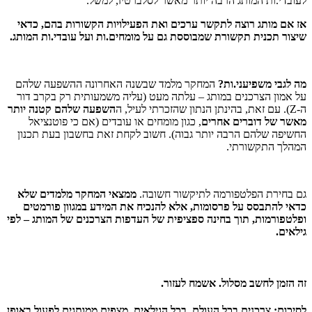
לעובדי.ות המותג הרבה יותר מאשר לסלברטיז, למשל.
אז אם מותג רוצה לתקשר ערכים ואת הפעילויות הקשורות בהם, כדאי
שיצור תכנית תקשורת שמבוססת גם על מומחים.ות ועל עובדי.ות המותג.
מה לגבי משפיעני.ות?
המחקר מלמד שבשנה האחרונה ההשפעה שלהם
על אמון הצרכנים במותג – עלתה מעט (עליה משמעותית רק בקרב דור
ה-Z). עם זאת, בהינתן הנתון שהזכרתי לעיל, ה
השפעה שלהם קטנה יותר
מאשר של דוברים אחרים
, כגון מומחים או עובדים (אם כי פוטנציאל
החשיפה שלהם הרבה יותר גבוה). חשוב לקחת זאת בחשבון בעת תכנון
המהלך התקשורתי.
גם בחירת הפלטפורמה לתיקשור חשובה.
ממצאי המחקר מלמדים שלא
כדאי להתבסס על פרסומות, אלא להנכיח את המידע במגוון פורמטים
ופלטפורמות, תוך בחינה ספציפית של העדפות הצרכנים של המותג – לפי
גילאים.
זה הזמן לחשב מסלול. אשמח לעזור.
לסיכום: צרכנים בכל העולם, בכל הגילאים, מצפים ממותגים לפעול באופן