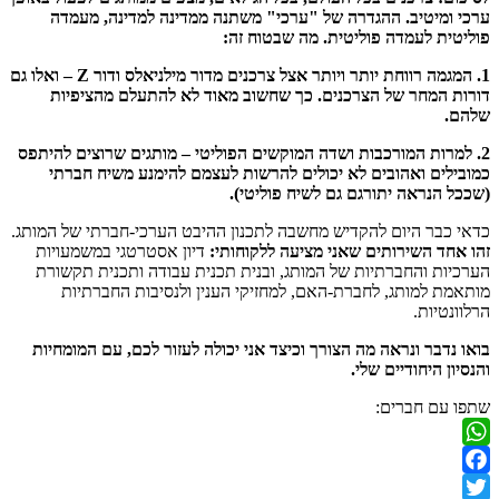
ערכי ומיטיב. ההגדרה של "ערכי" משתנה ממדינה למדינה, מעמדה
פוליטית לעמדה פוליטית. מה שבטוח זה:
1. המגמה רווחת יותר ויותר אצל צרכנים מדור מילניאלס ודור Z – ואלו גם
דורות המחר של הצרכנים. כך שחשוב מאוד לא להתעלם מהציפיות
שלהם.
2. למרות המורכבות ושדה המוקשים הפוליטי – מותגים שרוצים להיתפס
כמובילים ואהובים לא יכולים להרשות לעצמם להימנע משיח חברתי
(שככל הנראה יתורגם גם לשיח פוליטי).
כדאי כבר היום להקדיש מחשבה לתכנון ההיבט הערכי-חברתי של המותג.
זהו אחד השירותים שאני מציעה ללקוחותי:
דיון אסטרטגי במשמעויות
הערכיות והחברתיות של המותג, ובנית תכנית עבודה ותכנית תקשורת
מותאמת למותג, לחברת-האם, למחזיקי הענין ולנסיבות החברתיות
הרלוונטיות.
בואו נדבר ונראה מה הצורך וכיצד אני יכולה לעזור לכם, עם המומחיות
והנסיון היחודיים שלי.
שתפו עם חברים:
WhatsApp
Facebook