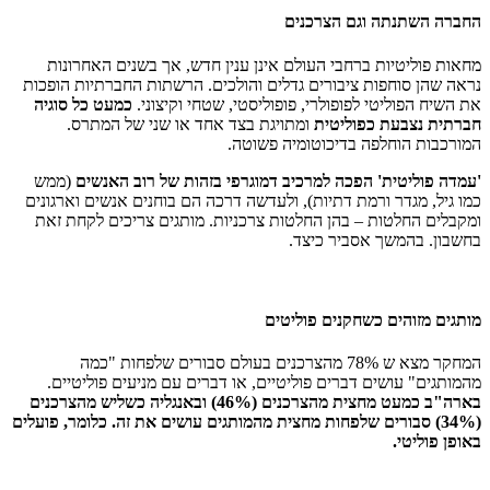
החברה השתנתה וגם הצרכנים
מחאות פוליטיות ברחבי העולם אינן ענין חדש, אך בשנים האחרונות
נראה שהן סוחפות ציבורים גדלים והולכים. הרשתות החברתיות הופכות
את השיח הפוליטי לפופולרי, פופוליסטי, שטחי וקיצוני.
כמעט כל סוגיה
חברתית נצבעת כפוליטית
ומתויגת בצד אחד או שני של המתרס.
המורכבות הוחלפה בדיכוטומיה פשוטה.
'עמדה פוליטית' הפכה למרכיב דמוגרפי בזהות של רוב האנשים
(ממש
כמו גיל, מגדר ורמת דתיות), ולעדשה דרכה הם בוחנים אנשים וארגונים
ומקבלים החלטות – בהן החלטות צרכניות. מותגים צריכים לקחת זאת
בחשבון. בהמשך אסביר כיצד.
מותגים מזוהים כשחקנים פוליטים
המחקר מצא ש 78% מהצרכנים בעולם סבורים שלפחות "כמה
מהמותגים" עושים דברים פוליטיים, או דברים עם מניעים פוליטיים.
בארה"ב כמעט מחצית מהצרכנים (46%) ובאנגליה כשליש מהצרכנים
(34%) סבורים שלפחות מחצית מהמותגים עושים את זה. כלומר, פועלים
באופן פוליטי.