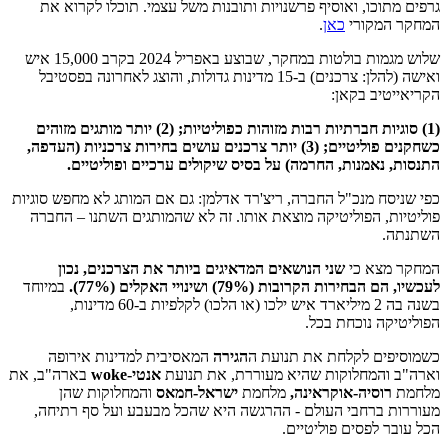
גרפים מתוכו, ואוסיף פרשנויות ותובנות משל עצמי. תוכלו לקרוא את
המחקר המקורי
כאן
.
שלוש מגמות בולטות במחקר, שבוצע באפריל 2024 בקרב 15,000 איש
ואישה (להלן: צרכנים) ב-15 מדינות גדולות, והוצג לאחרונה בפסטיבל
הקריאייטיב בקאן:
(1) סוגיות חברתיות רבות מזוהות כפוליטיות; (2) יותר מותגים מזוהים
כשחקנים פוליטיים; (3) יותר צרכנים עושים בחירות צרכניות (העדפה,
התנסות, נאמנות, החרמה) על בסיס שיקולים ערכיים ופוליטיים.
כפי שניסח מנכ"ל החברה, ריצ'רד אדלמן: גם אם המותג לא מחפש סוגיות
פוליטיות, הפוליטיקה מוצאת אותו. זה לא שהמותגים השתנו – החברה
השתנתה.
המחקר מצא כי
שני הנושאים המדאיגים ביותר את הצרכנים, נכון
לעכשיו, הם הבחירות הקרובות (79%) ושינויי האקלים (77%).
במיוחד
בשנה בה 2 מיליארד איש ילכו (או הלכו) לקלפיות ב-60 מדינות,
הפוליטיקה נוכחת בכל.
כשמוסיפים לקלחת את תנועת ה
הגירה
המאסיבית למדינות אירופה
וארה"ב והמחלוקות שהיא מעוררת, את תנועת
אנטי-woke
בארה"ב, את
מלחמת
רוסיה-אוקראינה,
מלחמת
ישראל-חמאס
והמחלוקות שהן
מעוררות ברחבי העולם - ההרגשה היא שהכל מבעבע ועל סף רתיחה,
הכל עובר לפסים פוליטיים.