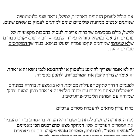
אם נצלול לעומק הנתונים בארה"ב, למשל, נראה
שוני בלגיטימציה
שנותנים אנשים ממחנות פוליטיים שונים למותגים לעסוק בנושאים שונים
.
למשל, כולם מסכימים שחברות צריכות לעסוק בהסבות מקצועיות של
עובדים.ות, אבל בנושאי גיוון או עידוד הצבעה – רוב
הרפובליקנים
סבורים
ש
לא לגיטימי
שמותגים ינקטו עמדה ויפעלו בנושא, בעוד ש
הדמוקרטים
סבורים
ההפך
.
זה לא אומר שצריך להימנע מלעסוק או להתבטא לגבי נושא זה או אחר.
זה אומר שצריך להבין את המורכבויות, ולתכנן בקפידה.
לפעמים הדרך לתקשר פעילות מסוימת היא באמצעות בחירה במונחים
ניאטרלים שאינם מזוהים עם מחנה פוליטי זה או אחר (כגון המונח 'צדק'
שמזוהה עם המחנה הליברלי-פרוגרסיבי).
בחרו ערוץ מתאים להעברת מסרים ערכיים
נקודה אחרונה שחשוב לקחת בחשבון היא הערוץ בו המותג בוחר להעביר
את המסרים הערכיים שלו.
המחקר מצא שהצרכנים הכי מאמינים
ל"אנשים כמוני", למדענים, מומחים ואנשי מקצוע.
הם גם מאמינים