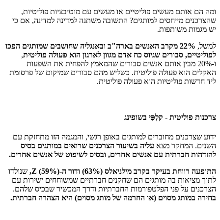
ומה הם אותם מעשים פוליטיים או מעשים עם מוטיבציות פוליטיות,
שהצרכנים מייחסים למותגים? התשובה משתנה למדינה למדינה, אם כי
יש מגמות משותפות.
למשל,
22% מקרב האנשים בארה"ב ובאנגליה שחושבים שמותגים הפכו
לפוליטיים, סבורים שגיוס כח אדם מגוון לארגון הוא פעולה פוליטית
,
ו-20% מבין אותם אנשים סבורים שהמאמץ להפחית את השפעות
האקלים הוא פעולה פוליטית. כשליש מהם סבורים שמיקום של פרסומת
ליד חדשות פוליטיות הוא פעולה פוליטית.
צרכנות פוליטית - קלְפִּי בשופינג
ידוע שצרכנים מחוברים למותגים באופן רגשי, והמגמה הזו מתחזקת עם
השנים. המחקר מצא
עליה בשיעור הצרכנים שרואים במותגים בסיס
להזדהות חברתית עם אנשים אחרים, ובסיס לשיפוט של אנשים אחרים.
התופעה רווחת בעיקר בקרב מילניאלס (63%) ודור ה-Z (59%),
שנולדו
לתוך מציאות בה מותגים הם שחקנים חברתיים שמשוחחים ישירות עם
הצרכנים על פני הפלטפורמות החברתיות ודרך המכשיר שבכיס שלהם.
בחירה במותג מסוים (או החרמה של מותג מסוים) היא הצהרה חברתית.