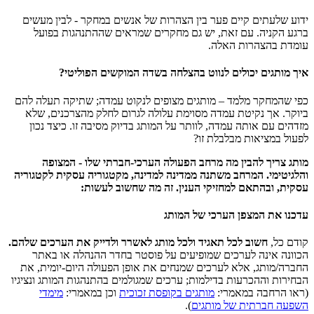
ידוע שלעתים קיים פער בין הצהרות של אנשים במחקר - לבין מעשים
ברגע הקניה. עם זאת, יש גם מחקרים שמראים שההתנהגות בפועל
עומדת בהצהרות האלה.
איך מותגים יכולים לנווט בהצלחה בשדה המוקשים הפוליטי?
כפי שהמחקר מלמד – מותגים מצופים לנקוט עמדה; שתיקה תעלה להם
ביוקר. אך נקיטת עמדה מסוימת עלולה לגרום לחלק מהצרכנים, שלא
מזדהים עם אותה עמדה, לוותר על המותג בדיוק מסיבה זו. כיצד נכון
לפעול במציאות מבלבלת זו?
מותג צריך להבין מה מרחב הפעולה הערכי-חברתי שלו - המצופה
והלגיטימי. המרחב משתנה ממדינה למדינה, מקטגוריה עסקית לקטגוריה
עסקית, ובהתאם למחזיקי הענין. זה מה שחשוב לעשות:
עדכנו את המצפן הערכי של המותג
קודם כל,
חשוב לכל תאגיד ולכל מותג לאשרר ולדייק את הערכים שלהם.
הכוונה אינה לערכים שמופיעים על פוסטר בחדר ההנהלה או באתר
החברה/מותג, אלא לערכים שמנחים את אופן הפעולה היום-יומית, את
הבחירות וההכרעות בדילמות; ערכים שמגולמים בהתנהגות המותג ונציגיו
(ראו הרחבה במאמרי:
מותגים בקופסת זכוכית
וכן במאמרי:
מימדי
השפעה חברתית של מותגים
).