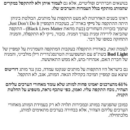
בנושאים חברתיים ופוליטיים, אלא גם
לעמוד איתן ולא להתקפל במקרים
שהמותג מותקף בגלל העמדות והערכים שלו.
ראינו בשנים האחרונות לא מעט התקפות על מותגים, הבולטת ביניהן
היתה ההתקפה על
נייקי
בארה"ב, בעקבות הקמפיין Just Don’t Do It,
שתמך בזכויות השחורים (בעת מחאת Black Lives Matter) - התקפה
שהביאה לירידה זמנית בערך המניה. כזכור, נייקי לא התקפלה, והמניה
התחזקה בסופו של דבר.
לעומת זאת, באדווייז התקפלה בעקבות המתקפה השמרנית על קמפיין של
Bud Light
בשת"פ עם המשפיענית הטרנסג'נדרית דילן מולבייני, והמניה
של חברת האם, אנהויזר-בוש, לא ממש התאוששה.
גם בישראל היו התקפות על מותגים שנקטו עמדה, כגון נגד מותג
דוריטוס
שיצא עם קמפיין תמיכה בקהילה הגאה. המותג, אגב, לא התקפל.
61% מהצרכנים יאמינו פחות למותג שלא עומד מאחורי הערכים עליהם
הצהיר, נוכח התקפה עליו. ואמון, כפי שתכף נראה, משפיע על החלטת
הקניה.
כמובן שהפגיעה במותג ובמכירות תלויה לא רק בעמידת המותג מאחורי
הערכים עליהם הצהיר, אלא בבחירה בערכים מתאימים למותג,
מלכתחילה.