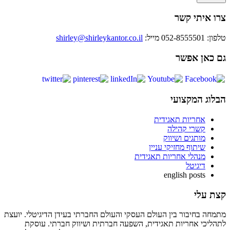
צרו איתי קשר
טלפון: 052-8555501
מייל:
shirley@shirleykantor.co.il
גם כאן אפשר
הבלוג המקצועי
אחריות תאגידית
קשרי קהילה
מותגים ושיווק
שיתוף מחזיקי עניין
מנהלי אחריות תאגידית
דיגיטל
english posts
קצת עלי
מתמחה בחיבור בין העולם העסקי והעולם החברתי בעידן הדיגיטלי. יועצת
לתהליכי אחריות תאגידית, השפעה חברתית ושיווק חברתי. עוסקת