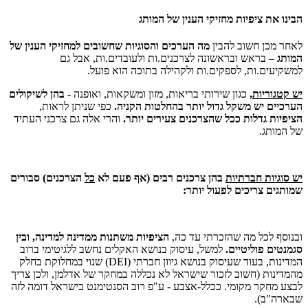
הבינו את ציפיות מחזיקי הענין של המותג
לאחר מכן חשוב להבין
מה הערכים והסוגיות שחשובים למחזיקי הענין של
המותג
– בראש ובראשונה לצרכנים.ות ולעובדים.ות, אבל גם
למשקיעים.ות, לספקים.ות ולקהילה בתוכה הוא פועל.
יש קטגוריות,
כגון שירותי בריאות, מזון ומשקאות, ואופנה -
בהן לשיקולים
הערכיים יש משקל גדול יותר בהחלטות הקניה.
כפי שניתן לראות,
הציפיות גדלות ככל שהצרכנים צעירים יותר.
והרי אלה גם צרכני העתיד
של המותג.
יש סוגיות חברתיות
בהן צרכנים רבים (אף פעם לא
כל
הצרכנים) סבורים
שמותגים צריכים לפעול יותר:
ובנוסף לכל מה שהזכרתי עד כה,
הציפיות משתנות ממדינה למדינה, ובין
סגמנטים פוליטיים.
למשל, עיסוק בנושא האקלים נחשב ללגיטימי ברוב
המדינות, בעוד שעיסוק בנושא גיוון חברתי (DEI) שנוי במחלוקת בחלק
מהמדינות (חשוב לזכור שישראל לא נכללה במחקר של אדלמן, ולכן צריך
לבצע מחקר מקומי. ככלל-אצבע - ע"פ רוב הסנטימנט בישראל דומה לזה
שבארה"ב).