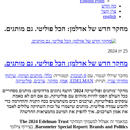
English Posts
מה חדש
צרו קשר
english
מחקר חדש של אדלמן: הכל פוליטי. גם מותגים.
25
יונ 2024
מחקר חדש של אדלמן: הכל פוליטי. גם מותגים.
מחבר שירלי קנטור
,
עם
0 תגובות
,
קטגוריה:
כללי,
מותגים ושיווק,
שיתוף
מחזיקי עניין,
תגיות:
EDELMAN
,
אמון
,
מחקר
,
ערכים
,
פוליטיקה
מחקר 'מותגים ופוליטיקה 2024' חושף נתונים מדהימים: מותגים מסחריים
בכל העולם הפכו להיות מזוהים עם פוליטיקה, גם אם הם לא באמת
עוסקים בפוליטיקה, וצרכנים רבים משתמשים בכח הקניה וההחרמה כדי
להביע עמדה פוליטית. מותגים שישמרו על זכות השתיקה עלולים לאבד
את אמון הצרכנים. איך להפיק את המיטב מהמציאות החדשה?
במאמר זה אצלול למעמקי המחקר
The 2024 Edelman Trust
Barometer Special Report: Brands and Politics
, בצירוף צילומי