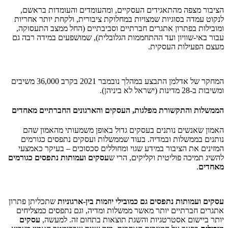
הציבור מצפה מהתאגידים העסקיים, ומהעומדים והעומדות בראשם,
לנקוט עמדה בסוגיות שמצויות במחלוקת ציבורית, ולקחת יותר אחריות
ומובילות בפתרון אתגרים חברתיים וסביבתיים (החל ממצב התעסוקה,
עבור באי-שוויון ועד ההתחממות הגלובלית), שמושפעים במידה רבה גם
מעצם הפעילות העסקית.
המחקר של אדלמן התבצע במהלך נובמבר 2021 בקרב 36,000 משיבים
ומשיבות ב-28 מדינות (ישראל לא ביניהן).
הממשלות והתקשורת מפלגות, העסקים והארגונים החברתיים מאחדים
האמון שאנשים נותנים בעסקים גדול באופן משמעותי מהאמון שהם
נותנים בממשלות ובמדיה. בעוד שממשלות ועסקים נתפסים כגורמים
המזינים את הציבור במידע שגוי ומחוללים סכסוכים – בעיקר כאמצעי
להשיג תמיכה פוליטית וקליקים, הרי ש
עסקים ועמותות נתפסים כגורמים
מאחדים
.
עסקים ועמותות נתפסים גם כמובילי יוזמות בין-ארגוניות
שתכליתן פתרון
אתגרים חברתיים יותר מאשר ממשלות ומדיה, וגם נתפסים כמצליחים
יותר ביישום אסטרטגיות והשגת תוצאות בתחום זה. למעשה,
עסקים