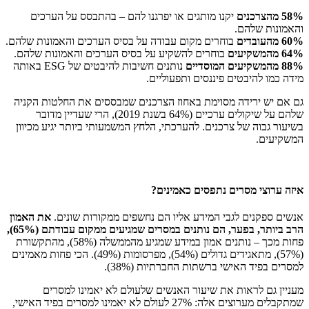
58% מהצרכנים
יקנו מותגים או יפרגנו להם – בהתבסס על הערכים
והאמונות שלהם.
60% מהעובדים
בוחרים מקום עבודה על בסיס הערכים והאמונות שלהם.
64% מהמשקיעים
בוחרים להשקיע על בסיס הערכים והאמונות שלהם.
88% מהמשקיעים המוסדיים
נותנים חשיבות להיבטים של ESG באותה
מידה כמו להיבטים פיננסים ותפעוליים.
גם אם יש ירידה מסוימת באחוז הצרכנים שמבססים את החלטות הקניה
שלהם על שיקולים ערכיים (64% בשנת 2019), הרי שעדיין מדובר
בשיעור גבוה של צרכנים. להערכתי, הלחץ המשמעותי ביותר יגיע מכיוון
המשקיעים.
איזה ערוצי מסרים נתפסים כאמינים?
אנשים ספקנים לגבי המידע אליו הם נחשפים ממקורות שונים.
את האמון
הרב ביותר, בפער, הם נותנים במסרים שמגיעים ממקום עבודתם (65%),
פחות מכך – נותנים אמון במידע שמגיע מהממשלה (58%), מהתקשורת
(57%), מתאגידים גדולים (54%), מפרסומות (49%). הכי פחות מאמינים
למסרים בפיד האישי ברשתות החברתיות (38%).
מעניין גם לראות את שיעור האנשים שלעולם לא יאמינו למסרים
שמתקבלים מערוצים אלה: 27% לעולם לא יאמינו למסרים בפיד האישי,