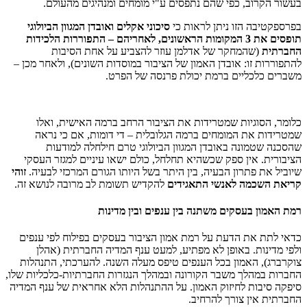
בעשור הקרוב, כפי שהם נתפסים ע"י מומחים ומנהיגים מהעולם.
בפרספקטיבה הזו ניתן לראות כי
סיכוני אקלים ואובדן המגוון הביולוגי
תופסים את 3 המקומות הראשונים, לאחריהם – התפוררות הלכידות
החברתית
(שהמחקר של אדלמן עוזר להצביע על אחת הסיבות
להתפוררות זו: אובדן האמון של הציבור במוסדות השונים), ולאחר מכן –
משברים כלכליים ברמת יכולת פרנסה של הפרט.
כלומר, הסוגיות שמטרידות את הציבור הרחב ברמה האישית, ואלו
שמטרידות את המומחים ברמה הגלובלית – די דומות, אם כי נראה
שהסכנה שטמונה באובדן המגוון הביולוגי טרם חילחלה למודעות
הציבורית. אין ספק שכשהיא תחלחל, כולם ישאו עיניים למגזר העסקי
שיוביל את פתרון הבעיה, בין היתר בשל היותו הגורם המרכזי לבעיה.
זוהי
קריאת השכמה לאנשי התאגידים
להקדיש תשומת לב מרובה לנושא זה.
רמת האמון בעסקים משתנה בין ענפים ובין מדינות
כדאי לתת את הדעת על רמת אמון הציבור בעסקים בפילוח לפי ענפים
ולפי מדינות. באופן לא מפתיע, למעט ענף המדיה החברתית (אהלן
צוקרברג), האמון בכל הענפים טיפס מעלה השנה. להערכתי, התנהלות
החברות במהלך משבר הקורונה ובמהלך הנגזרות החברתיות-כלכליות שלו,
סיפקה סיבות לחיזוק האמון. על ההתנהלות הלא אחראית של ענף המדיה
החברתית אין צורך להרחיב.