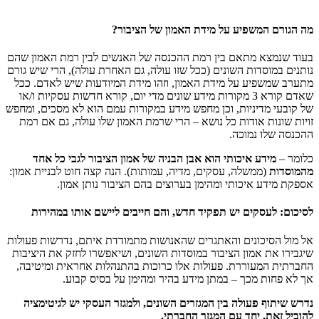
מה הגורם המשפיע על מידת האמון של הציבור?
בעוד שנמצא מתאם בין רמת ההכנסה של האנשים לבין רמת האמון שהם
נותנים במוסדות השונים (ככל שזו עולה, גם האחרת עולה), הרי שיש גורם
מתערב שמשפיע על מידת האמון, וזהו מידת המיודעות שיש לאדם. ככל
שאדם קורא 3 מקורות מידע שונים מדי יום, קורא חדשות עסקיות ו/או
של קובעי מדיניות, וכן מחפש מידע במקורות עמם הוא לא מסכים, ומחפש
זויות שונות אודות כל נושא – הרי שרמת האמון שלו עולה, גם אם רמת
ההכנסה שלו נמוכה.
כלומר –
מידע איכותי הוא אבן הבניה של אמון הציבור לגבי כל אחד
מהמוסדות
(ממשלה, עסקים, מדיה, עמותות). הנה קצה חוט לבניית אמון:
אספקת מידע איכותי ומהימן בערוצים בהם הציבור נותן אמון.
לסיכום: לעסקים יש תפקיד חדש, והם חייבים ליישם אותו במהירות
אל מול הסיכונים והאתגרים שהאנושות מתמודדת איתם, נדרשות פעולות
שיגבירו את אמון הציבור במוסדות השונים, ושיאפשרו לחזק את היציבות
החברתית המעוררת. פעולות אלו כרוכות בהתנהלות אחראית ומיטיבה,
אך לא פחות מכך – במתן מידע בהיר ומהימן על בסיס קבוע.
נדרש שיתוף פעולה בין המגזרים השונים, ולמגזר העסקי יש לגיטימציה
להוביל זאת, יחד עם המגזר החברתי.