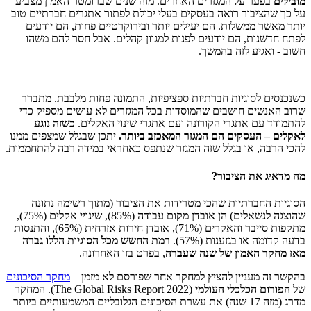
מובילים
בפער על המגזרים האחרים. מזה שנים שברומטר האמון מצביע
על כך שהציבור רואה בעסקים בעלי יכולת לפתור אתגרים חברתיים טוב
יותר מאשר ממשלות. הם יעילים יותר ובירוקרטיים פחות, הם יודעים
לפתח חדשנות, הם יודעים לפנות למגוון קהלים. אבל חסר להם משהו
חשוב - ואגיע לזה בהמשך.
כשנכנסים לסוגיות חברתיות ספציפיות, התמונה פחות מלבבת. מתברר
שרוב האנשים חושבים שהמוסדות בכל המגזרים לא עושים מספיק כדי
להתמודד עם אתגרי הקורונה ועם אתגרי שינוי האקלים.
כשזה נוגע
לאקלים – העסקים הם המגזר המאכזב ביותר.
יתכן שבגלל שמצפים ממנו
להכי הרבה, או בגלל שזה המגזר שנתפס כאחראי במידה רבה להתחממות.
מה מדאיג את הציבור?
הסוגיות החברתיות שהכי מטרידות את הציבור (מתוך רשימה נתונה
שהוצגה לנשאלים) הן אובדן מקום עבודה (85%), שינויי אקלים (75%),
מתקפות סייבר והאקרים (71%), אובדן חירות אזרחית (65%), והתנסות
בדעה קדומה או בגזענות (57%).
רמת החשש מכל הסוגיות הללו גברה
מאז מחקר האמון של שנה שעברה
, בפרט בזו האחרונה.
בהקשר זה מעניין להציץ למחקר אחר שפורסם לא מזמן –
מחקר הסיכונים
של
הפורום הכלכלי העולמי
(The Global Risks Report 2022). המחקר
מדרג (מזה 17 שנה) את עשרת הסיכונים הגלובליים המשמעותיים ביותר