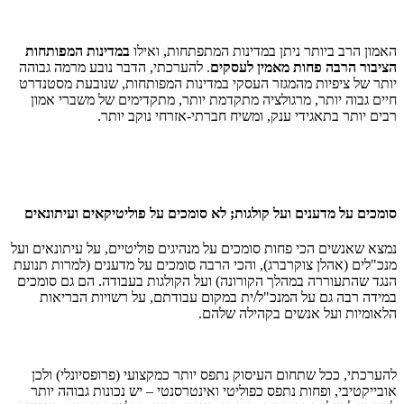
האמון הרב ביותר ניתן במדינות המתפתחות, ואילו
במדינות המפותחות
הציבור הרבה פחות מאמין לעסקים
. להערכתי, הדבר נובע מרמה גבוהה
יותר של ציפיות מהמגזר העסקי במדינות המפותחות, שנובעת מסטנדרט
חיים גבוה יותר, מרגולציה מתקדמת יותר, מתקדימים של משברי אמון
רבים יותר בתאגידי ענק, ומשיח חברתי-אזרחי נוקב יותר.
סומכים על מדענים ועל קולגות; לא סומכים על פוליטיקאים ועיתונאים
נמצא שאנשים הכי פחות סומכים על מנהיגים פוליטיים, על עיתונאים ועל
מנכ"לים (אהלן צוקרברג), והכי הרבה סומכים על מדענים (למרות תנועת
הנגד שהתעוררה במהלך הקורונה) ועל הקולגות בעבודה. הם גם סומכים
במידה רבה גם על המנכ"ל/ית במקום עבודתם, על רשויות הבריאות
הלאומיות ועל אנשים בקהילה שלהם.
להערכתי, ככל שתחום העיסוק נתפס יותר כמקצועי (פרופסיונלי) ולכן
אובייקטיבי, ופחות נתפס כפוליטי ואינטרסנטי – יש נכונות גבוהה יותר