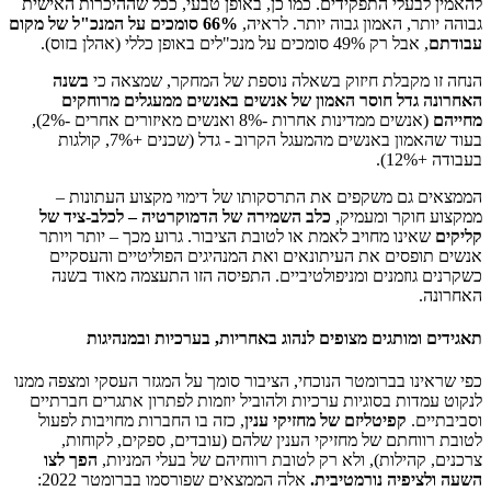
להאמין לבעלי התפקידים. כמו כן, באופן טבעי, ככל שההיכרות האישית
גבוהה יותר, האמון גבוה יותר. לראיה,
66% סומכים על המנכ"ל של מקום
עבודתם
, אבל רק 49% סומכים על מנכ"לים באופן כללי (אהלן בזוס).
הנחה זו מקבלת חיזוק בשאלה נוספת של המחקר, שמצאה כי
בשנה
האחרונה גדל חוסר האמון של אנשים באנשים ממעגלים מרוחקים
מחייהם
(אנשים ממדינות אחרות -8% ואנשים מאיזורים אחרים -2%),
בעוד שהאמון באנשים מהמעגל הקרוב - גדל (שכנים +7%, קולגות
בעבודה +12%).
הממצאים גם משקפים את התרסקותו של דימוי מקצוע העתונות –
ממקצוע חוקר ומעמיק,
כלב השמירה של הדמוקרטיה – לכלב-ציד של
קליקים
שאינו מחויב לאמת או לטובת הציבור. גרוע מכך – יותר ויותר
אנשים תופסים את העיתונאים ואת המנהיגים הפוליטיים והעסקיים
כשקרנים גוזמנים ומניפולטיביים. התפיסה הזו התעצמה מאוד בשנה
האחרונה.
תאגידים ומותגים מצופים לנהוג באחריות, בערכיות ובמנהיגות
כפי שראינו בברומטר הנוכחי, הציבור סומך על המגזר העסקי ומצפה ממנו
לנקוט עמדות בסוגיות ערכיות ולהוביל יוזמות לפתרון אתגרים חברתיים
וסביבתיים.
קפיטליזם של מחזיקי ענין
, כזה בו החברות מחויבות לפעול
לטובת רווחתם של מחזיקי הענין שלהם (עובדים, ספקים, לקוחות,
צרכנים, קהילות), ולא רק לטובת רווחיהם של בעלי המניות,
הפך לצו
השעה ולציפיה נורמטיבית.
אלה הממצאים שפורסמו בברומטר 2022: