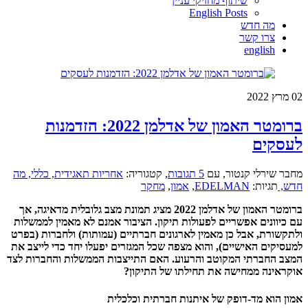
שיתוף מחזיקי עניין
English Posts
מה חדש
צרו קשר
english
02
מרץ 2022
ברומטר האמון של אדלמן 2022: הזדמנות
לעסקים
מחבר שירלי קנטור
,
עם
5 תגובות
,
קטגוריה:
אחריות תאגידית,
כללי,
מה
חדש,
תגיות:
EDELMAN
,
אמון
,
מחקר
ברומטר האמון של אדלמן 2022 מציג תמונת מצב גלובלית מדאיגה, אך
עם כיוונים אפשריים לפעולות תיקון. הציבור אמנם לא מאמין לממשלות
ולתקשורת, אבל כן מאמין לארגונים חברתיים (עמותות) ולחברות (בפרט
למעסיקים האישיים), והוא מצפה שכל המגזרים יפעלו יחד כדי לייצב את
המצב החברתי המקוטב והרעוע. האם התייצבות הממשלות והחברות לצד
אוקראינה ממחישה את תחילתו של התיקון?
אמון הוא מד-דופק של איתנות חברתית וכלכלית