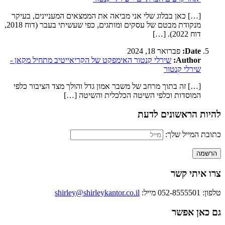
[…] כאן בבלוג שלי אני מביאה את הממצאים המעניינים, בעיקר
מנקודת מבטם של עסקים ומותגים, כפי שעשיתי בעבר (דוח 2018,
דוח 2022). […]
Date:
פברואר 18, 2024
Author:
שירלי קנטור האימפקט של הקריאייטיב מתחיל מקאן -
שירלי קנטור
[…] זה בתוך מרחב של משבר אמון גדל והולך מצד הציבור כלפי
המוסדות וכלפי השיטה הכלכלית והשיטה […]
להיות הראשונים לדעת
כתובת המייל שלך:
צרו איתי קשר
טלפון: 052-8555501
מייל:
shirley@shirleykantor.co.il
גם כאן אפשר