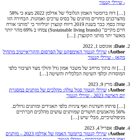
- שירלי קנטור
[…] דוח ברומטר האמון הגלובלי של אדלמן 2022 מצא כי 58%
מהצרכנים בוחרים מותגים על בסיס ערכים ואמונות. הבחירה הזו
שווה כסף: כבר בשנת 2019 דיווח קונצרן יוניליוור כי "מותגי אורח
חיים מקיים" (Sustainable living brands) צמחו ב 69% מהר יותר
מאשר יתר מותגי הקונצרן. […]
Date:
אוגוסט 1, 2022
Author:
שירלי קנטור האימפקט של הפרסום והקריאייטיב מתחיל
מקאן - שירלי קנטור
[…] זה בתוך מרחב של משבר אמון גדל והולך מצד הציבור כלפי
המוסדות וכלפי השיטה הכלכלית והשיטה […]
Date:
מרץ 9, 2023
Author:
שירלי קנטור סגול עולה: מהלכים של מותגים במסגרת
יום האישה 2023 - שירלי קנטור
[…] פיתחו חשדנות ואף ציניות כלפי תאגידים ומותגים גדולים.
56% מהאנשים חושדים שמותגים עושים מהלכים חברתיים
מניפולטיביים, מבלי שיש […]
Date:
אפריל 4, 2023
Author:
שירלי קנטור ברומטר האמון של אדלמן 2023 – מותגים
יאחו קרעים חברתיים - שירלי קנטור