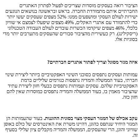
הציבור רואה בעסקים מוסדות שצריכים לפעול לפתרון האתגרים
החברתיים איתם מתמודדת החברה. בראש ובראשונה בנושאים הנוגעים
ישירות לעולם העסקי ומושפעים ממנו: 52% מצפים שעסקים יעשו יותר
כדי להתמודד עם אתגרי האקלים, 49% מצפים שיפעלו לצמצם אי שוויון
כלכלי, 46% מצפים שיקדמו הכשרות עובדים לעולם העבודה הטכנולוגי
(ריסקילינג). רק כעשירית מהציבור סבורים שהעסקים מתערבים יותר מדי
בסוגיות אלו.
איזה מגזר מסוגל וצריך לפתור אתגרים חברתיים?
עמותות ועסקים נתפסים כסוכני השינוי האפקטיביים ביותר ליצירת שינוי
חברתי, בעוד הממשלה והמדיה נתפסות כגורמים שליליים ברמת
האפקטיביות שלהם. עסקים ועמותות נתפסים כבעלי חזון ליצירת עתיד
שהציבור מאמין בו, בעוד הממשלה והמדיה נתפסים כמוסדות שאין להם
חזון כזה.
עקב אכילס של המגזר העסקי מצוי בסוגית ההוגנות.
בעוד שהעמותות הן
המגזר היחיד שנתפס כהוגן, דהיינו משרת את האינטרסים של כולם באופן
שוויוני והוגן, הרי שהעסקים, הממשלה והמדיה מקבלים ציון שלילי בסעיף
זה.