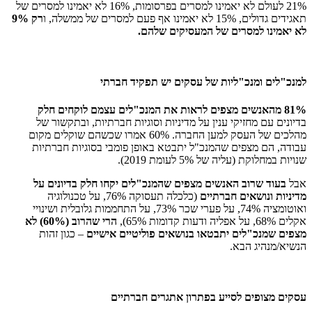
21% לעולם לא יאמינו למסרים בפרסומות, 16% לא יאמינו למסרים של
תאגידים גדולים, 15% לא יאמינו אף פעם למסרים של ממשלה, ו
רק 9%
לא יאמינו למסרים של המעסיקים שלהם.
למנכ"לים ומנכ"ליות של עסקים יש תפקיד חברתי
81% מהאנשים מצפים לראות את המנכ"לים עצמם לוקחים חלק
בדיונים עם מחזיקי ענין על מדיניות וסוגיות חברתיות, ובתקשור של
מהלכים של העסק למען החברה. 60% אמרו שכשהם שוקלים מקום
עבודה, הם מצפים שהמנכ"ל יתבטא באופן פומבי בסוגיות חברתיות
שנויות במחלוקת (עליה של 5% לעומת 2019).
אבל
בעוד שרוב האנשים מצפים שהמנכ"לים יקחו חלק בדיונים על
מדיניות ונושאים חברתיים
(כלכלה תעסוקה 76%, על טכנולוגיה
ואוטומציה 74%, על פערי שכר 73%, על התחממות גלובלית ושינויי
אקלים 68%, על אפליה ודעות קדומות 65%),
הרי שהרוב (60%) לא
מצפים שמנכ"לים יתבטאו בנושאים פוליטיים אישיים
– כגון זהות
הנשיא/מנהיג הבא.
עסקים מצופים לסייע בפתרון אתגרים חברתיים