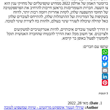
ברומטר האמון של אדלמן 2022 ממחיש שקפיטליזם של מחזיקי ענין הוא
צו השעה. חברות והעומדים/ות בראשן חייבות להרחיב את הפרספקטיבה
של תחומי ההשפעה שלהן, לקחת אחריות ויוזמה רבות יותר, לדווח
בשקיפות על המדיניות ועל ההתנהלות שלהן, להתייחס לעובדים שלהן
כאל קהילה שיכולה לשגרר שינוי בעולם, ולהוות כח ליצירת שינוי לטובה.
זו הדרך למשוך עובדים איכותיים, להיות אטרקטיביים למשקיעים
ולצרכנים. אך חשוב מכל: זאת הדרך להבטיח שהחברה האנושית תוכל
להמשיך לפעול באופן בר קיימא.
שתפו עם חברים:
WhatsApp
Facebook
Twitter
Email
LinkedIn
Pinterest
5 תגובות
Date:
מאי 28, 2022
Author:
שירלי קנטור אימפקט מרקטינג - שיווק שמשפיע לטובה