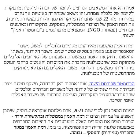
אמון הוא אחד המשאבים הנחוצים לקיומה של חברה דמוקטית מתפקדת
ולקיומה של כלכלה צומחת. זהו משאב שמתהווה באיטיות אך נהרס
במהירות. מזה 22 שנה שחברת המחקר אדלמן חוקרת, בעשרות מדינות,
את רמת האמון של הציבור בממשלות, בעסקים, בתקשורת ובארגונים
חברתיים (עמותות NGO). הממצאים מתפרסמים ב"ברומטר האמון"
השנתי.
רמת האמון מושפעת מאירועים מקומיים וגלובליים. למשל, משבר
הסאבפריים פגע באמון בעסקים למשך שנים. משבר הקורונה, בשנתו
הראשונה, חיזק את האמון בממשלות. השפעתם של האירועים הגלובליים
מתחזקת ככל שהטכנולוגיה מחברת את המוסדות והאנשים ברחבי העולם
ביותר ויותר ממשקים. הקורונה ומשבר האקלים גם הם לא מנותקים
מההתפשטות של הטכנולוגיה.
הברומטר שפורסם השנה
, אותו אסקור כאן בהרחבה, משקף תמונת מצב
חברתית אחרי שנתיים של קורונה ושל משברים חברתיים וכלכליים
שהתעוררו/התעצמו בעקבותיה, העמקת הנוכחות של משבר האקלים
ואיומי הסייבר.
תמונת המצב נכון לסוף שנת 2021, טרם מלחמת אוקראינה-רוסיה, שיתכן
ותשפיע על עמדות הציבור:
רמת האמון בממשלות ובתקשורת ירדה
-
הציבור תופס את המגזרים האלה כמערערים את היציבות החברתית
באמצעות פלגנות וזריית דיסאינפורמציה. בו בזמן,
רמת האמון במגזר
החברתי (עמותות) והעסקי – גבוהה.