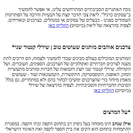
נוכח האתגרים הסביבתיים המתרחשים עלינו, אי אפשר להמשיך
ב"עסקים כרגיל". ליאת צבי תדבר קצת על הבעיות והרבה על הפתרונות
העומדים בפנינו - כבעלים של עסקים או כמנהלים, כצרכנים וכאזרחים.
לצפיה בהרצאה של ליאת (ביוטיוב)
הקליקו כאן
צרכנים אוהבים מותגים שעושים טוב | שירלי קנטור שני*
המותגים המובילים בעולם מבינים שכדי להמשיך ולצמוח, הם חייבים לתת
מענה לצרכים חברתיים ואקולוגיים של הצרכנים, הספקים, העובדים, ושל
הקהילה. שירלי קנטור שני תציג דוגמאות של חברות ומותגים מתעשיית
המזון, האופנה, הקוסמטיקה, התקשורת, הקמעונאות ועוד - שעושים
מאמץ מיוחד כדי שהצרכנים ימשיכו לבחור בהם ולא במתחרים, גם בגלל
הסיבות החברתיות והסביבתיות. לצפיה בהרצאה של שירלי
(ביוטיוב)
הקליקו כאן
*על המרצים
אילן שנהב
הינו מומחה בעל ניסיון רב בתחום הקפה ובתי הקפה. במסגרת
ההתמחות בתחום הוא הקים את בית הספר לקפה ואת האיגוד הישראלי