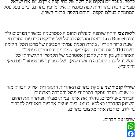
לקפה. בעבר יזם והקים את רשת של בתי קפה אילן'ס. יצג את ישראל
פעמים רבות בתחרויות קפה עולמיות. אילן מייעץ בתחום, וכיום בעל עסק
המתמחה בעולם הקפה- 'חותם הקפה' ברמת השרון.
ליאת צבי
היתה שותפה ומנהלת תחום האסטרטגיה במשרד הפרסום גלר
נסיס Leo Burnet. יוזמת ומוציאה לפועל של פרויקט המודעות הסביבתי
"שעת כדור הארץ". בוגרת תכנית עמיתי הסביבה של מרכז השל. הקימה
בשנת 2010 את חברת "הקליניקה - מותגים ידידותיים לעתיד"'
האחראית, בין היתר, לתכנון אסטרטגי של הקמפיין התקשורתי של
המשרד להגנת הסביבה (ראש דשא), ושל קמפיין "שני צמחוני" עם מיקי
חיימוביץ.
שירלי קנטור שני
עוסקת בתחום האחריות התאגידית ושיווק חברתי מזה
12 שנים. בעבר עסקה בתפקידי ניהול והסברה בארגונים
חברתיים-פוליטיים, ניהלה את ארגון עמיתי מעלה, ופיתחה את תחום
השיווק החברתי באלכא–ג'וינט. כיום יועצת אחריות תאגידית לחברות
גדולות, וכותבת אתר מקצועי בתחום.
שתפו עם חברים:
WhatsApp