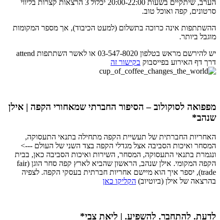
הערב, שיתקיים בשעות 20:00-22:00 יכלול 3 הרצאות קצרות בליווי
סרטונים, קפה ואוכל טוב.
ההשתתפות אינה כרוכה בתשלום (למעט הכיבוד), אך מספר המקומות
מוגבל ביותר.
יש להירשם מראש בטלפון 03-547-8020 או לאשר השתתפות attend
דרך דף האירוע בפייסבוק
בקישור זה
מפפואה לסוקולוב – הסיפור החברתי שמאחורי הקפה | אילן
שנהב*
האחריות החברתית של תעשיית הקפה מתחילה בתנאי התעסוקה,
המסחר ואיכות הסביבה אצל מגדלי הקפה בצד השני של העולם --->
ונגמרת בתנאי התעסוקה, המסחר, השירות ואיכות הסביבה כאן, בבית
הקפה המקומי. אילן שנהב, הראשון שהביא לארץ קפה סחר הוגן (fair
trade), יספר איך הוא מיישם אחריות חברתית בעסקי הקפה. לצפיה
בהרצאה של אילן (ביוטיוב)
הקליקו כאן
לדעת. להתחבר. להשפיע. | ליאת צבי*