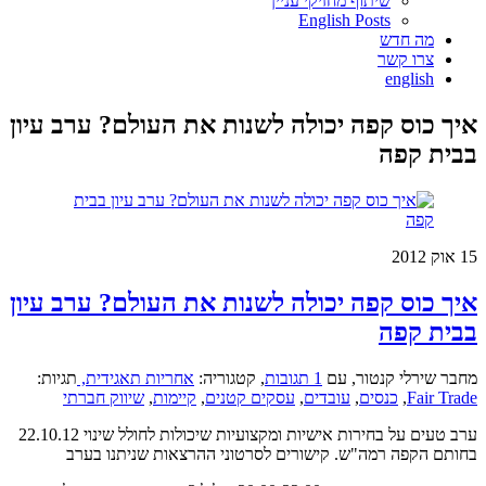
שיתוף מחזיקי עניין
English Posts
מה חדש
צרו קשר
english
איך כוס קפה יכולה לשנות את העולם? ערב עיון
בבית קפה
15
אוק 2012
איך כוס קפה יכולה לשנות את העולם? ערב עיון
בבית קפה
מחבר שירלי קנטור
,
עם
1 תגובות
,
קטגוריה:
אחריות תאגידית,
תגיות:
Fair Trade
,
כנסים
,
עובדים
,
עסקים קטנים
,
קיימות
,
שיווק חברתי
ערב טעים על בחירות אישיות ומקצועיות שיכולות לחולל שינוי 22.10.12
בחותם הקפה רמה"ש. קישורים לסרטוני ההרצאות שניתנו בערב