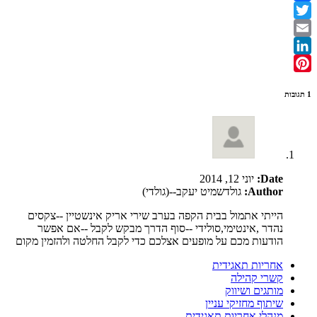
Facebook
Twitter
Email
LinkedIn
Pinterest
1 תגובות
Date:
יוני 12, 2014
Author:
גולדשמיט יעקב--(גולדי)
הייתי אתמול בבית הקפה בערב שירי אריק אינשטיין --צקסים
נהדר ,אינטימי,סולידי --סוף הדרך מבקש לקבל --אם אפשר
הודעות מכם על מופעים אצלכם כדי לקבל החלטה ולהזמין מקום
אחריות תאגידית
קשרי קהילה
מותגים ושיווק
שיתוף מחזיקי עניין
מנהלי אחריות תאגידית