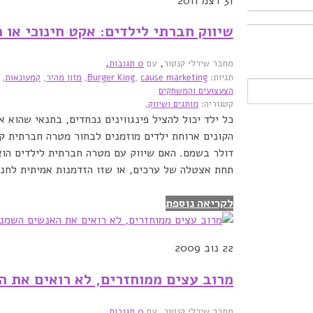
31
דצמ 2011
שיווק חברתי לילדים: אקט חינוכי או 
,
,
מחבר שירלי קנטור
עם
0 תגובות
תגיות:
cause marketing
,
Burger King
,
מזון מהיר
,
קמעונאות
,
הצעצועים והמשחקים
קטגוריה:
מותגים ושיווק,
הקונים ארוחת ילדים מוזמנים לבחור מטרה חברתית ק
דולר בשמם. האם שיווק עם מטרה חברתית לילדים הוא
תחת אצטלה של ערכים, או שזו הזדמנות אמיתית לחנ�
לקריאה נוספת
22
נוב 2009
מרוב עצים ממוחזרים, לא רואים את 
,
,
מחבר שירלי קנטור
עם
0 תגובות