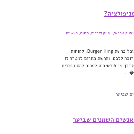
מניפולציה?
שיווק אחראי
,
שיווק לילדים
,
תזונה
,
תעשיית
כל ילד יכול להציל פינגווינים נכחדים, בתנאי שהוא אוכל ברשת Burger King. לקוחות
רובה ללבם, והרשת תתרום למטרה זו
 דרך מניפולטיבית למכור להם מוצרים
 ...
האנשים השמנים שביער