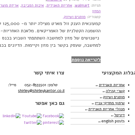
תגיות:
walmart
,
אחריות תאגידית
,
איכות הסביבה
,
אריזת מוצר
המזון
קטגוריה:
מותגים ושיווק,
קמעו
ההשמנה הקטלנית של האמריקאים. מלאכת האחריות-הת
נישנושים של מזון למחשבה השתתפתי השבוע בכנס מר
למחשבה, שעסק בקשר בין מזון וקיימוּת. הדיונים בכנס
לקריאה נוספת
בלוג המקצועי
צרו איתי קשר
אחריות תאגידית
טלפון: 052-8555501
מייל:
shirley@shirleykantor.co.il
קשרי קהילה
מותגים ושיווק
גם כאן אפשר
שיתוף מחזיקי עניין
מנהלי אחריות תאגידית
דיגיטל
english posts