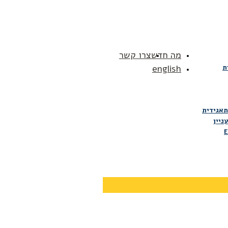
מה חדש
צרו קשר
ת
english
תאגידית
ניין
E