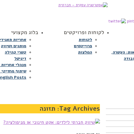
לקוחות ופרויקטים
בלוג מקצועי
לקוחות
אחריות תאגידי
פרוייקטים
מותגים ושיווק
ות: העשרה,
המלצות
קשרי קהילה
בודה
דיגיטל
מנהלי אחריות 
שיתוף מחזיקי ע
nglish Posts
Tag Archives:
תזונה