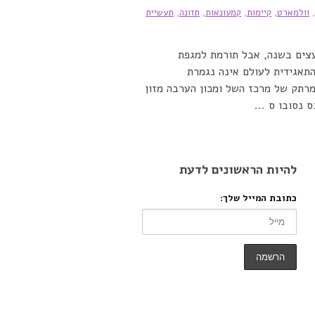
,
וולמארט
,
קיימות
,
קמעונאות
,
תזונה
,
תעשיית
נאית הענק וול מארט מצילה יותר מ- 125,000 עצים בשנה, אבל תורמת למגפת
אגידית לעולם אינה נגמרת
תק של מרכז השל ומכון הערבה מזון
 נסובו ס ...
להיות הראשונים לדעת
כתובת המייל שלך: