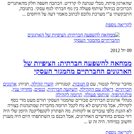
שהארגון פיתח, מבלי שנתנה לו קרדיט. הכתבה חשפה חלק מהאתגרים
הכרוכים בניהול שיתוף פעולה בין גוף חברתי לגוף עסקי. בתגובה,
התבקשתי ע"י מערכת גלובס לכתוב מאמר דעה על היחסים ...
לקריאה נוספת
09
יול 2012
ממחאה להשפעה חברתית: הציפיות של
הארגונים החברתיים מהמגזר העסקי
מחבר שירלי קנטור
,
עם
0 תגובות
,
קטגוריה:
קשרי קהילה,
תגיות:
ארגונים
חברתיים
,
דיאלוג עם הקהילה
,
השקעה חברתית
,
כנסים
,
מחזיקי ענין
,
פילנתרופיה
,
שיתופי פעולה
,
תרומה לקהילה
מנהלי ארגונים חברתיים סבורים שהמגזר העסקי תורם מעט מדי כסף
לקהילה, אבל מרגישים לא נוח לקבל תרומה מחברות שמתנהגות בצורה
לא הוגנת כלפי עובדים או לקוחות. מה הפתרון לקונפליקט? היומן שלי היה
רווי כנסים בחודשיים האחרונים, אבל הכנס בו השתתפתי היום היה מעניין
וחשוב במיוחד. היה זה ש ...
לקריאה נוספת