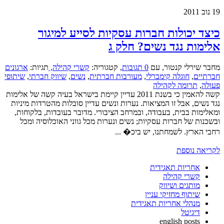
19
נוב 2011
כיצד יכולות חברות עסקיות לסייע למיגור
אלימות נגד נשים? חלק ג
מחבר שירלי קנטור
,
עם
0 תגובות
,
קטגוריה:
קשרי קהילה,
תגיות:
ארגונים
חברתיים
,
חוגלה קימברלי
,
מעורבות חברתית
,
נשים
,
שיווק חברתי
,
שיתופי
פעולה
,
תרומה לקהילה
קשה להאמין כי בשנת 2011 עדיין קיימת בישראל בעיה קשה של אלימות
נגד נשים, אבל זו המציאות. נערות ונשים עדיין סובלות מהטרדות מיניות
ומאלימות בבית, בעבודה, ובמרחב הציבורי. מדובר בעובדות, בלקוחות,
ובשכנות של חברות עסקיות; נשים ונערות מכל גווני האוכלוסיה ומכל
רחבי הארץ. לשמחתנו, יש ביכ� ...
לקריאה נוספת
אחריות תאגידית
קשרי קהילה
מותגים ושיווק
שיתוף מחזיקי עניין
מנהלי אחריות תאגידית
דיגיטל
english posts