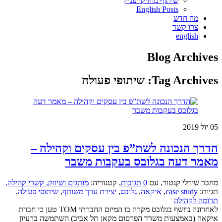
שיתוף מחזיקי עניין
English Posts
מה חדש
צרו קשר
english
Blog Archives
Tag Archives:
שיתופי פעולה
05
יול 2019
הדרך הנכונה לשת”פ בין עסקים וקהילה –
מאמר דעה בגלובס בעקבות משבר
מחבר שירלי קנטור
,
עם
0 תגובות
,
קטגוריה:
מותגים ושיווק,
קשרי קהילה,
תגיות:
case study
,
איקאה
,
גלובס
,
יצירת ערך משותף
,
שיתופי פעולה
,
תרומה לקהילה
לאחרונה נחשף בגלובס מקרה בו המיזם החברתי TOM טען כי חברת
איקאה (באמצעות משרד הפרסום מקאן תל אביב) השתמשה ברעיון