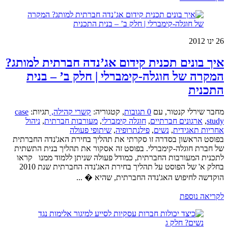
26
ינו 2012
איך בונים תכנית קידום אג’נדה חברתית למותג?
המקרה של חוגלה-קימברלי | חלק ב’ – בנית
התכנית
מחבר שירלי קנטור
,
עם
0 תגובות
,
קטגוריה:
קשרי קהילה,
תגיות:
case
study
,
ארגונים חברתיים
,
חוגלה קימברלי
,
מעורבות חברתית
,
ניהול
אחריות תאגידית
,
נשים
,
פילנתרופיה
,
שיתופי פעולה
בפוסט הראשון בסדרה זו סקרתי את תהליך בחירת האג'נדה החברתית
של חברת חוגלה-קימברלי. בפוסט זה אסקור את תהליך בנית התשתית
לתכנית המעורבות החברתית, כמודל פעולה שניתן ללמוד ממנו קראו
בחלק א' של הפוסט על תהליך בחירת האג'נדה החברתית שנת 2010
הוקדשה לחיפוש האג'נדה החברתית, שהיא � ...
לקריאה נוספת