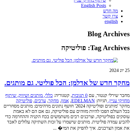
שיתוף מחזיקי עניין
English Posts
מה חדש
צרו קשר
english
Blog Archives
Tag Archives:
פוליטיקה
25
יונ 2024
מחקר חדש של אדלמן: הכל פוליטי. גם מותגים.
מחבר שירלי קנטור
,
עם
0 תגובות
,
קטגוריה:
כללי,
מותגים ושיווק,
שיתוף
מחזיקי עניין,
תגיות:
EDELMAN
,
אמון
,
מחקר
,
ערכים
,
פוליטיקה
מחקר 'מותגים ופוליטיקה 2024' חושף נתונים מדהימים: מותגים מסחריים
בכל העולם הפכו להיות מזוהים עם פוליטיקה, גם אם הם לא באמת
עוסקים בפוליטיקה, וצרכנים רבים משתמשים בכח הקניה וההחרמה כדי
להביע עמדה פוליטית. מותגים שישמרו על זכות השתיקה עלולים לאבד
את אמון הצרכנים. איך להפיק את המי� ...