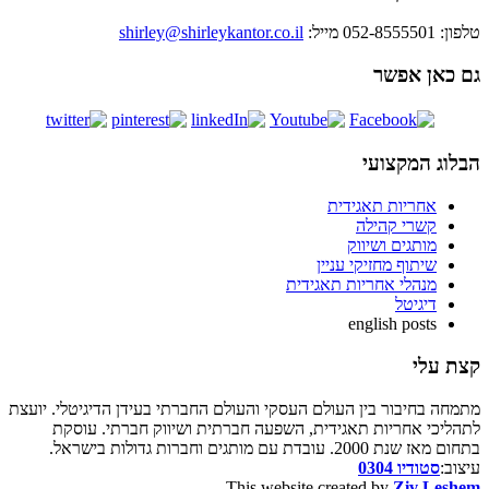
טלפון: 052-8555501
מייל:
shirley@shirleykantor.co.il
גם כאן אפשר
הבלוג המקצועי
אחריות תאגידית
קשרי קהילה
מותגים ושיווק
שיתוף מחזיקי עניין
מנהלי אחריות תאגידית
דיגיטל
english posts
קצת עלי
מתמחה בחיבור בין העולם העסקי והעולם החברתי בעידן הדיגיטלי. יועצת
לתהליכי אחריות תאגידית, השפעה חברתית ושיווק חברתי. עוסקת
בתחום מאז שנת 2000. עובדת עם מותגים וחברות גדולות בישראל.
עיצוב:
סטודיו 0304
This website created by
Ziv Leshem