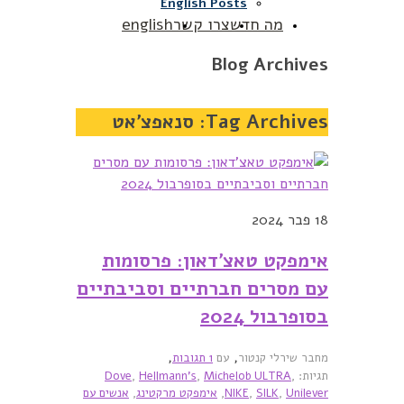
English Posts
מה חדש
צרו קשר
english
Blog Archives
Tag Archives:
סנאפצ’אט
18
פבר 2024
אימפקט טאצ’דאון: פרסומות
עם מסרים חברתיים וסביבתיים
בסופרבול 2024
,
,
מחבר שירלי קנטור
עם
1 תגובות
תגיות:
,
Michelob ULTRA
,
Hellmann's
,
Dove
Unilever
,
SILK
,
NIKE
,
אימפקט מרקטינג
,
אנשים עם