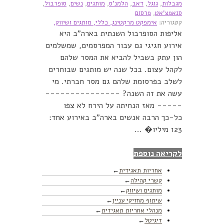
מגבלות
,
גוגל
,
דאב
,
הלמנ'ס
,
מותגים
,
נשים
,
סופרבול
,
סנאפצ'אט
,
פרסום
קטגוריה:
אימפקט מרקטינג,
כללי,
מותגים ושיווק,
אליפות הסופרבול השנתית בארה"ב היא
אירוע חגיגי גם עבור המפרסמים, שמשלמים
הון עתק בשביל להביא את המסר שלהם
לקהל עצום. בכל שנה יש מותגים שבוחרים
לשלב בפרסומת שלהם גם מסר חברתי. מי
עשה את זה השנה? ---------------
----- מאז הנחיתה על הירח לא צפו
כל-כך הרבה אנשים בארה"ב באירוע אחד:
123 מיליו� ...
לקריאה נוספת
אחריות תאגידית
קשרי קהילה
מותגים ושיווק
שיתוף מחזיקי עניין
מנהלי אחריות תאגידית
דיגיטל