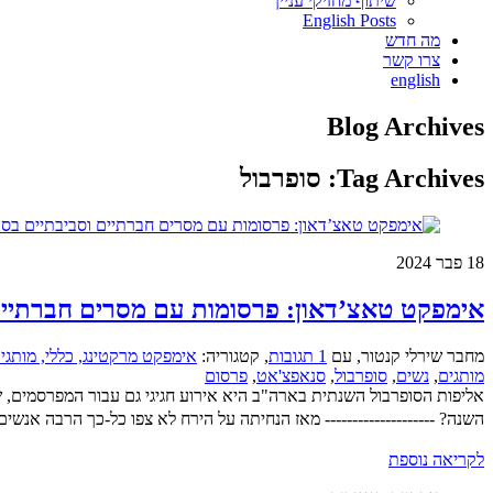
שיתוף מחזיקי עניין
English Posts
מה חדש
צרו קשר
english
Blog Archives
Tag Archives:
סופרבול
18
פבר 2024
אימפקט טאצ’דאון: פרסומות עם מסרים חברתיים וס
מחבר שירלי קנטור
,
עם
1 תגובות
,
קטגוריה:
אימפקט מרקטינג,
כללי,
מותגים
מותגים
,
נשים
,
סופרבול
,
סנאפצ'אט
,
פרסום
אליפות הסופרבול השנתית בארה"ב היא אירוע חגיגי גם עבור המפרסמים,
השנה? -------------------- מאז הנחיתה על הירח לא צפו כל-כך הרבה אנשים בארה"ב ב
לקריאה נוספת