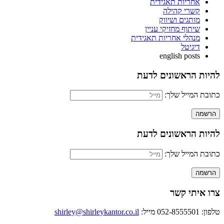
אחריות תאגידית
קשרי קהילה
מותגים ושיווק
שיתוף מחזיקי עניין
מנהלי אחריות תאגידית
דיגיטל
english posts
להיות הראשונים לדעת
כתובת המייל שלך:
להיות הראשונים לדעת
כתובת המייל שלך:
צרו איתי קשר
טלפון: 052-8555501
מייל:
shirley@shirleykantor.co.il