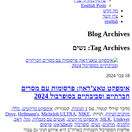
שיתוף מחזיקי עניין
English Posts
מה חדש
צרו קשר
english
Blog Archives
Tag Archives:
נשים
18
פבר 2024
אימפקט טאצ’דאון: פרסומות עם מסרים
חברתיים וסביבתיים בסופרבול 2024
מחבר שירלי קנטור
,
עם
1 תגובות
,
קטגוריה:
אימפקט מרקטינג,
כללי,
מותגים ושיווק,
תגיות:
,
NIKE
,
Michelob ULTRA
,
Hellmann's
,
Dove
Unilever
,
SILK
,
אימפקט מרקטינג
,
אנשים עם מגבלות
,
גוגל
,
דאב
,
הלמנ'ס
,
מותגים
,
נשים
,
סופרבול
,
סנאפצ'אט
,
פרסום
אליפות הסופרבול השנתית בארה"ב היא אירוע חגיגי גם עבור