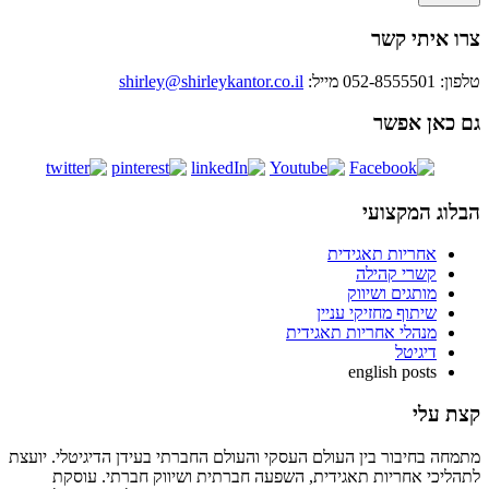
צרו איתי קשר
טלפון: 052-8555501
מייל:
shirley@shirleykantor.co.il
גם כאן אפשר
הבלוג המקצועי
אחריות תאגידית
קשרי קהילה
מותגים ושיווק
שיתוף מחזיקי עניין
מנהלי אחריות תאגידית
דיגיטל
english posts
קצת עלי
מתמחה בחיבור בין העולם העסקי והעולם החברתי בעידן הדיגיטלי. יועצת
לתהליכי אחריות תאגידית, השפעה חברתית ושיווק חברתי. עוסקת