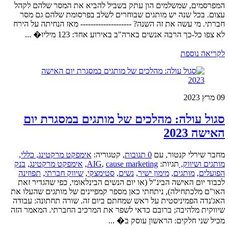
המפרסמים, שמשלמים הון עתק בשביל להביא את המסר שלהם לקהל
עצום. בכל שנה יש מותגים שבוחרים לשלב בפרסומת שלהם גם מסר
חברתי. מי עשה את זה השנה? -------------------- מאז הנחיתה על הירח
לא צפו כל-כך הרבה אנשים בארה"ב באירוע אחד: 123 מיליו� ...
לקריאה נוספת
09
מרץ 2023
סגול עולה: מהלכים של מותגים במסגרת יום
האישה 2023
מחבר שירלי קנטור
,
עם
0 תגובות
,
קטגוריה:
אימפקט מרקטינג,
כללי,
מותגים ושיווק,
תגיות:
cause marketing
,
AIG
,
אימפקט מרקטינג
,
בנק
הפועלים
,
מותגים
,
מימון ישיר
,
נשים
,
סטימצקי
,
שיווק חברתי
,
תפוזינה
לכבוד יום האישה הבינ"ל (או יום הנשים הבינלאומי, כפי שהגדיר זאת
האו"ם מלכתחילה), ניתחתי כאן מספר קמפיינים של מותגים שהעלו את
האג'נדה הפמיניסטית על ראש שמחתם ביום זה. שורה תחתונה: עבודה
שיווקית מלהיבה; ברובם כדאי לשפר את המרכיב החברתי. המאמר הזה
מכיל שני חלקים: הראשון עוסק ב� ...