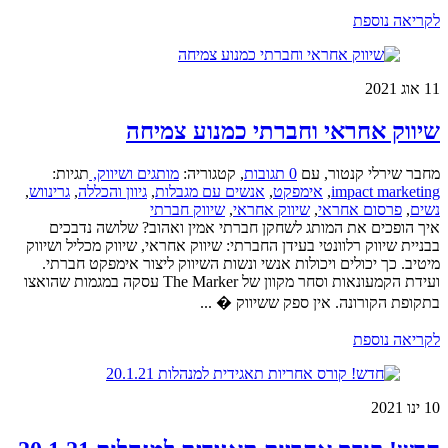
לקריאה נוספת
11
אוג 2021
שיווק אחראי וחברתי כמנוע צמיחה
מחבר שירלי קנטור
,
עם
0 תגובות
,
קטגוריה:
מותגים ושיווק,
תגיות:
impact marketing
,
אימפקט
,
אנשים עם מגבלות
,
גיוון והכללה
,
גרינווש
,
נשים
,
פרסום אחראי
,
שיווק אחראי
,
שיווק חברתי
איך הופכים את המותג לשחקן חברתי אמין ואהוב? שלושה נדבכים
בבניית שיווק רלוונטי בעידן החברתי: שיווק אחראי, שיווק מכליל ושיווק
מיטיב. כך יכולים ויכולות אנשי ונשות השיווק ליצור אימפקט חברתי.
ועידת הקמעונאות וסחר מקוון של The Marker עסקה במגמות שהואצו
בתקופת הקורונה. אין ספק ששיווק � ...
לקריאה נוספת
10
ינו 2021