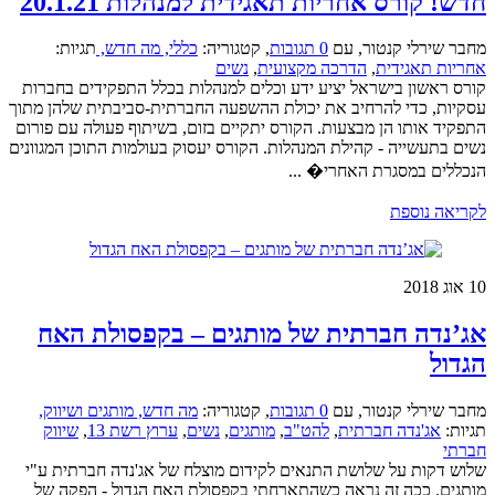
חדש! קורס אחריות תאגידית למנהלות 20.1.21
מחבר שירלי קנטור
,
עם
0 תגובות
,
קטגוריה:
כללי,
מה חדש,
תגיות:
אחריות תאגידית
,
הדרכה מקצועית
,
נשים
קורס ראשון בישראל יציע ידע וכלים למנהלות בכלל התפקידים בחברות
עסקיות, כדי להרחיב את יכולת ההשפעה החברתית-סביבתית שלהן מתוך
התפקיד אותו הן מבצעות. הקורס יתקיים בזום, בשיתוף פעולה עם פורום
נשים בתעשייה - קהילת המנהלות. הקורס יעסוק בעולמות התוכן המגוונים
הנכללים במסגרת האחרי� ...
לקריאה נוספת
10
אוג 2018
אג’נדה חברתית של מותגים – בקפסולת האח
הגדול
מחבר שירלי קנטור
,
עם
0 תגובות
,
קטגוריה:
מה חדש,
מותגים ושיווק,
תגיות:
אג'נדה חברתית
,
להט"ב
,
מותגים
,
נשים
,
ערוץ רשת 13
,
שיווק
חברתי
שלוש דקות על שלושת התנאים לקידום מוצלח של אג'נדה חברתית ע"י
מותגים. ככה זה נראה כשהתארחתי בקפסולת האח הגדול - הפקה של