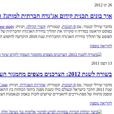
26
ינו 2012
איך בונים תכנית קידום אג’נדה חברתית למותג? ה
מחבר שירלי קנטור
,
עם
0 תגובות
,
קטגוריה:
קשרי קהילה,
תגיות:
ase study
בפוסט הראשון בסדרה זו סקרתי את תהליך בחירת האג'נדה החברתית של ח
הפוסט על תהליך בחירת האג'נדה החברתית שנת 2010 הוקדשה לחיפוש האג'נדה החברתית, שהיא � ...
לקריאה נוספת
13
דצמ 2011
בשורה לשנת 2012: הצרכנים מצפים מהמגזר העסקי לקדם שינוי חברתי
מחבר שירלי קנטור
,
עם
0 תגובות
,
קטגוריה:
אחריות תאגידית,
תגיות:
Cone
ומסמן מתווה של מפת-דרכים לתאגידים שרוצים לזכות באמון ובנאמנות הצרכנים המחקר של
לקריאה נוספת