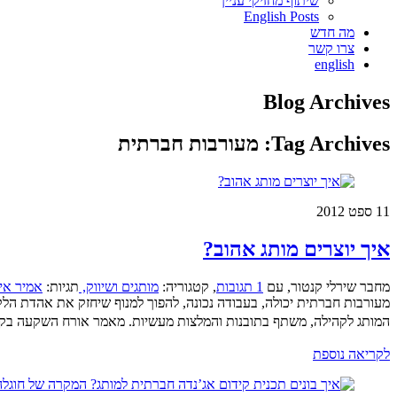
שיתוף מחזיקי עניין
English Posts
מה חדש
צרו קשר
english
Blog Archives
Tag Archives:
מעורבות חברתית
11
ספט 2012
איך יוצרים מותג אהוב?
מחבר שירלי קנטור
,
עם
1 תגובות
,
קטגוריה:
מותגים ושיווק,
תגיות:
אמיר אי
מעורבות חברתית יכולה, בעבודה נכונה, להפוך למנוף שיחזק את אהדת הל
המותג לקהילה, משתף בתובנות והמלצות מעשיות. מאמר אורח השקעה בקה
לקריאה נוספת