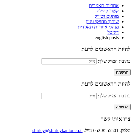
אחריות תאגידית
קשרי קהילה
מותגים ושיווק
שיתוף מחזיקי עניין
מנהלי אחריות תאגידית
דיגיטל
english posts
להיות הראשונים לדעת
כתובת המייל שלך:
להיות הראשונים לדעת
כתובת המייל שלך:
צרו איתי קשר
טלפון: 052-8555501
מייל:
shirley@shirleykantor.co.il