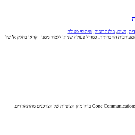
ת
דית
,
נשים
,
פילנתרופיה
,
שיתופי פעולה
מעורבות החברתית, כמודל פעולה שניתן ללמוד ממנו קראו בחלק א' של
שנת 2011 תיזכר בישראל ובעולם כולו כשנת מפנה ביחסי הכוחות בין התאגידים ומחזיקי הענין שלהם, ובראשם הצרכנים. מחקר גלובלי חדש של חברת Cone Communications בוחן מהן הציפיות של הצרכנים מהתאגידים,