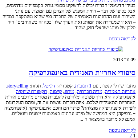
בעידן הדיגיטלי חברות יכולות להשקיע סכומי-עתק בקמפיינים מדהימים,
אבל בסופו של דבר – חווית המפגש של הצרכן עם המוצר, עם נותני
השירות ועם ההתנהגות האמיתית של החברה כפי שהיא משתקפת במדיה
– היא זו שמגדירה את המותג ואת הערך שלו "ככה זה כשאוהבים" היה
סלוגן של מותג ישראלי חזק, שהיד ...
לקריאה נוספת
09
נוב 2013
סיפורי אחריות תאגידית באינפוגרפיקה
מחבר שירלי קנטור
,
עם
1 תגובות
,
קטגוריה:
דיגיטל,
תגיות:
storytelling
,
אחריות תאגידית
,
מדיה חברתית
,
מיתוג
,
קיימות
,
תקשורת שיווקית
אינפוגרפיקה היא דרך פשוטה ומלהיבה להעברת מסרים מורכבים אודות
האחריות התאגידית שלכם. איזה חברות עושות את זה, ומהם העקרונות
ליצירת אינפוגרפיקה מוצלחת? טרנד חם וחכם אינפוגרפיקה (אינפורמציה
+ גרפיקה) היא המחשה של מידע ונתונים באמצעות ייצוגים ויזואליים.
אמנם לא מדובר בהמצאה ח ...
לקריאה נוספת
2
1