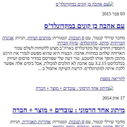
03
פבר 2015
עם אהבה כן קונים במקדונלד’ס
מחבר שירלי קנטור
,
עם
0 תגובות
,
קטגוריה:
מותגים ושיווק,
תגיות:
אג'נדה
חברתית
,
מיתוג
,
מקדונלדס
,
שיווק חברתי
הקמפיין החדש של מקדונלד'ס בארה"ב מציע ללקוחות לשלם עבור
הארוחה שלהם במחוות אהבה. הבעיה היא שהוא מפשט לגמרי את הרגש
מתוכן והופך אותו למטבע. טור דעה שלי שפורסם במדור פרסום ושיווק
בכלכליסט 3.2.15 עם אהבה לא הולכים למכולת, אבל בימים אלה אפשר
ללכת איתה למקדונלד'ס. הרשת השיקה אתמול ב ...
לקריאה נוספת
17
אוק 2014
מיתוג אחד הרמוני : עובדים + מוצר + חברה
מחבר שירלי קנטור
,
עם
0 תגובות
,
קטגוריה:
אחריות תאגידית,
תגיות:
BCG
,
מחקר
,
מיתוג
,
עובדים
,
שיווק
,
שירות