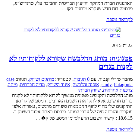
הארגונית חברת המחקר והייעוץ הבריטית החביבה עלי, טרנדווצ'ינג,
פרסמה דוח חדש שנקרא מותגים בקו ...
לקריאה נוספת
22
יונ 2015
פטגוניה: מותג ההלבשה שקורא ללקוחותיו לא
לקנות בגדים
מחבר שירלי קנטור
,
עם
0 תגובות
,
קטגוריה:
מותגים ושיווק,
תגיות:
case
Patagonia
,
study
,
אופנה והלבשה
,
איגוד השיווק
,
מדיה חברתית
,
מיתוג
,
צרכנות אחראית
,
שיווק חברתי
מותג ההלבשה והקמפינג פטגוניה ממשיך לקרוא ללקוחותיו לא לקנות
בגדים חדשים, אלא לתקן את הישנים האהובים. המסע של קרוואן
התיקונים שלו מחוף לחוף הניב מאות סיפורים מרגשים, עשרות אלפי
עוקבים והנכחה חיה של ערכי המותג. פורסם באתר איגוד השיווק ב-
18.6.15 : קישור השבוע הגיע לסיומו המסע של ק� ...
לקריאה נוספת