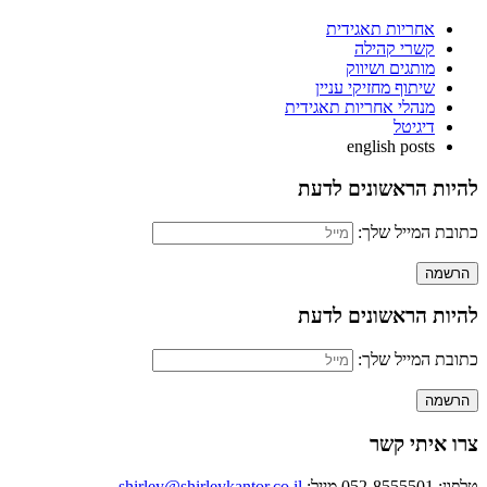
אחריות תאגידית
קשרי קהילה
מותגים ושיווק
שיתוף מחזיקי עניין
מנהלי אחריות תאגידית
דיגיטל
english posts
להיות הראשונים לדעת
כתובת המייל שלך:
להיות הראשונים לדעת
כתובת המייל שלך:
צרו איתי קשר
טלפון: 052-8555501
מייל:
shirley@shirleykantor.co.il