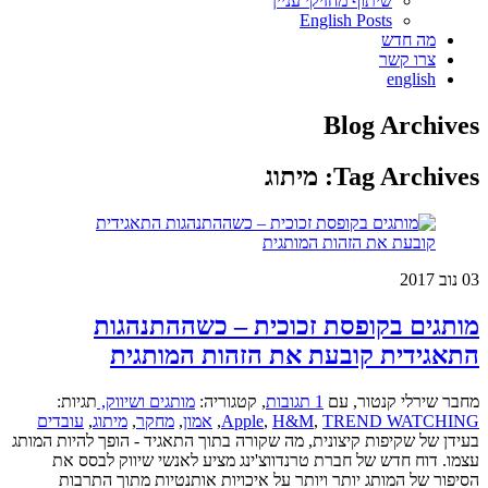
שיתוף מחזיקי עניין
English Posts
מה חדש
צרו קשר
english
Blog Archives
Tag Archives:
מיתוג
03
נוב 2017
מותגים בקופסת זכוכית – כשההתנהגות
התאגידית קובעת את הזהות המותגית
מחבר שירלי קנטור
,
עם
1 תגובות
,
קטגוריה:
מותגים ושיווק,
תגיות:
TREND WATCHING
,
H&M
,
Apple
,
אמון
,
מחקר
,
מיתוג
,
עובדים
בעידן של שקיפות קיצונית, מה שקורה בתוך התאגיד - הופך להיות המותג
עצמו. דוח חדש של חברת טרנדווצ'ינג מציע לאנשי שיווק לבסס את
הסיפור של המותג יותר ויותר על איכויות אותנטיות מתוך התרבות