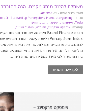
משתלם להיות מותג מקיים. הנה ההוכחה
,
,
מחבר שירלי קנטור
עם
0 תגובות
תגיות:
,
storytelling
,
Stainability Perceptions Index
,
rosoft
Tesla
,
אימפקט מרקטינג
,
מותגים
,
מחקר
קטגוריה:
אימפקט מרקטינג,
מה חדש,
מותגים ושיווק,
Perceptions Index) לשנת 2025. 
להתנהג באופן מקיים וגם לתקשר זאת באופן אפקטיבי 
מיליוני דולרים. איך מודדים את זה, מי המותגים המוב
בין התיקשור לביצוע? כמה ירוקים שווה דימ ...
לקריאה נוספת