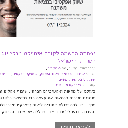
נפתחה הרשמה לקורס אימפקט מרקטינג ב
השיווק הישראלי
,
,
מחבר שירלי קנטור
עם
0 תגובות
תגיות:
אג'נדה חברתית
,
איגוד השיווק
,
אימפקט מרקטינג
,
הכשרה 
אינקלוסיבי
,
שיווק מקיים
קטגוריה:
אימפקט מרקטינג,
בעולם של מחאות ואקטיביזם חברתי, שינויי אקלים ות
מותגים חייבים להתאים את עצמם כדי להישאר רלוונטי
מכך – יש להם יכולת ייחודית ליצור אימפקט חיובי ולהר
והעדפה. בואו ללמוד כיצד במכללה של איגוד השיווק ה
לקריאה נוספת