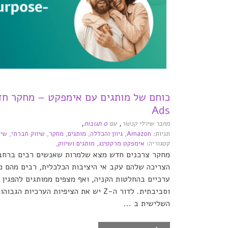
Ads
,
,
מחבר שירלי קנטור
עם
0 תגובות
תגיות:
Amazon
,
גיוון והכללה
,
מותגים
,
מחקר
,
שיווק חברתי
,
שיו
קטגוריה:
אימפקט מרקטינג,
מותגים ושיווק,
מחקר צרכנים חדש מצא שלמרות שאנשים רבים ברחבי 
הצריכה שלהם עקב אי היציבות הכלכלית, רבים מהם 
ערכיים בהחלטות הקניה, ואף מצפים ממותגים להפגין 
וסביבתית. לדור ה-Z יש את הציפיות הערכיות 
השלישית ב ...