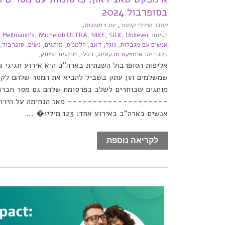
בסופרבול 2024
,
,
מחבר שירלי קנטור
עם
1 תגובות
תגיות:
Unilever
,
SILK
,
NIKE
,
Michelob ULTRA
,
Hellmann's
,
אנשים עם מגבלות
,
גוגל
,
דאב
,
הלמנ'ס
,
מותגים
,
נשים
,
סופרבול
,
קטגוריה:
אימפקט מרקטינג,
כללי,
מותגים ושיווק,
אליפות הסופרבול השנתית בארה"ב היא אירוע חגיגי ג
שמשלמים הון עתק בשביל להביא את המסר שלהם לקה
מותגים שבוחרים לשלב בפרסומת שלהם גם מסר חברת
-------------------- מאז הנחיתה על הירח ל
אנשים בארה"ב באירוע אחד: 123 מיליו� ...
לקריאה נוספת