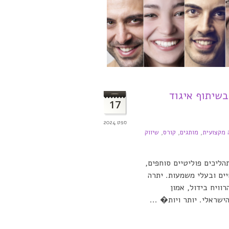
שיתוף איגוד
17
ספט 2024
מקצועית
,
מותגים
,
קורס
,
שיווק
הליכים פוליטיים סוחפים,
ים ובעלי משמעות. יתרה
וויח בידול, אמון
ישראלי. יותר ויות� ...