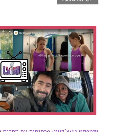
אימפקט טאצ’דאון: פרסומות עם מסרים ח