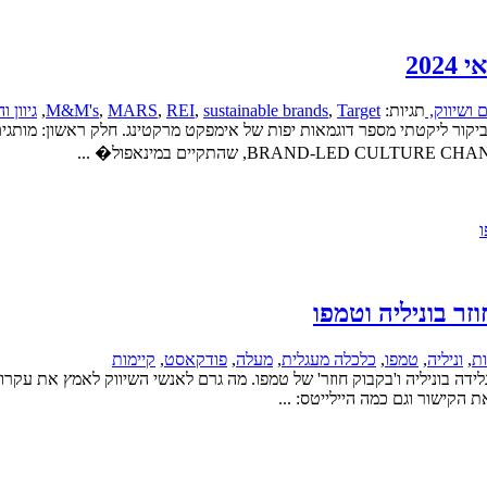
20
 ושיווק,
תגיות:
Target
,
sustainable brands
,
REI
,
MARS
,
M&M's
,
גיוון 
גון Sustainable Brands בארה"ב. במסגרת הביקור ליקטתי מספר דוגמאות יפות של אימפקט מרקטינג
זר בוניליה וטמפו
ות
,
וניליה
,
טמפו
,
כלכלה מעגלית
,
מעלה
,
פודקאסט
,
קיימות
ידה בוניליה ו'בקבוק חוזר' של טמפו. מה גרם לאנשי השיווק לאמץ את עק