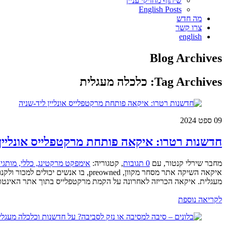
שיתוף מחזיקי עניין
English Posts
מה חדש
צרו קשר
english
Blog Archives
Tag Archives:
כלכלה מעגלית
09
ספט 2024
חדשנות רטרו: איקאה פותחת מרקטפלייס אונליין 
מחבר שירלי קנטור
,
עם
0 תגובות
,
קטגוריה:
אימפקט מרקטינג,
כללי,
מותגים
איקאה השיקה אתר מסחר מקוון, owned
מעגלית. איקאה הכריזה לאחרונה על הקמת מרקטפלייס בתוך אתר האינטר
לקריאה נוספת