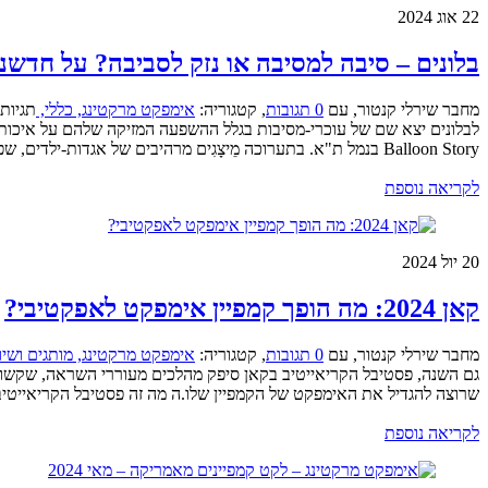
22
אוג 2024
בלונים – סיבה למסיבה או נזק לסביבה? על חדשנ
מחבר שירלי קנטור
,
עם
0 תגובות
,
קטגוריה:
אימפקט מרקטינג,
כללי,
תגיות
לבלונים יצא שם של עוכרי-מסיבות בגלל ההשפעה המזיקה שלהם על איכות
Balloon Story בנמל ת"א. בתערוכה מֵיצָגִים מרהיבים של אגדות-ילדים, שפוסלו ע"י 120 יוצרות ויוצרים ( ...
לקריאה נוספת
20
יול 2024
קאן 2024: מה הופך קמפיין אימפקט לאפקטיבי?
מחבר שירלי קנטור
,
עם
0 תגובות
,
קטגוריה:
אימפקט מרקטינג,
מותגים ושיו
שרוצה להגדיל את האימפקט של הקמפיין שלו.ה מה זה פסטיבל הקריאייטיב 
לקריאה נוספת