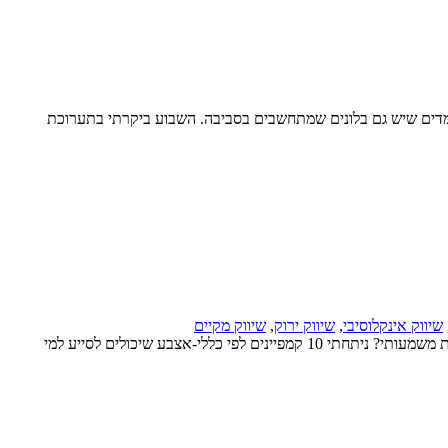
מדים שיש גם בלונים שמתחשבים בסביבה. השבוע ביקרתי בתערוכת
שיווק אינקלוסיבי
,
שיווק ירוק
,
שיווק מקיים
גם השנה, פסטיבל הקריאייטיב בקאן סיפק מהלכים מעוררי השראה, שקשורים ליצירת אימפקט חברתי. אבל האם האימפקט של המהלכים האלה באמת משמעותי? ניתחתי 10 קמפיינים לפי כללי-אצבע שיכולים לסייע למי