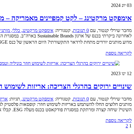
03
יונ 2024
אימפקט מרקטינג – לקט קמפיינים מאמריקה – מאי 24
מחבר שירלי קנטור
,
עם
0 תגובות
,
קטגוריה:
אימפקט מרקטינג,
כללי,
מותגים
לאחרונה ביקרתי בכנס של אר
מדוע מותגים יורדים מתחת לרדאר התקשורתי? היום הראשון של כנס BRAND-LED CULTURE CHANGE, שהתקיים במינאפול� ...
לקריאה נוספת
12
ינו 2023
שינויים ירוקים בהרגלי הצריכה: אריזות לשימוש חו
מחבר שירלי קנטור
,
עם
0 תגובות
,
קטגוריה:
אימפקט מרקטינג,
תגיות:
אריז
מותגים חלוצים החלו להשתמש באריזות לשימוש חוזר: קופסאות פלסטיק לגל
השינוי? שיחה קצרה ומרתקת במסגרת פודקאסט בכנס מעלה ESG. קבלו את הקישור וגם כמה היילייטס: ...
לקריאה נוספת
2
1