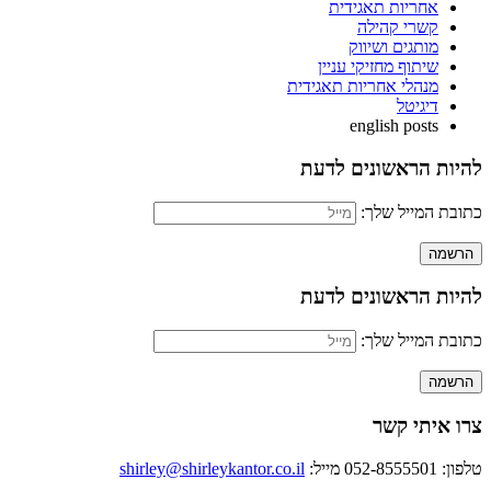
אחריות תאגידית
קשרי קהילה
מותגים ושיווק
שיתוף מחזיקי עניין
מנהלי אחריות תאגידית
דיגיטל
english posts
להיות הראשונים לדעת
כתובת המייל שלך:
להיות הראשונים לדעת
כתובת המייל שלך:
צרו איתי קשר
טלפון: 052-8555501
מייל:
shirley@shirleykantor.co.il