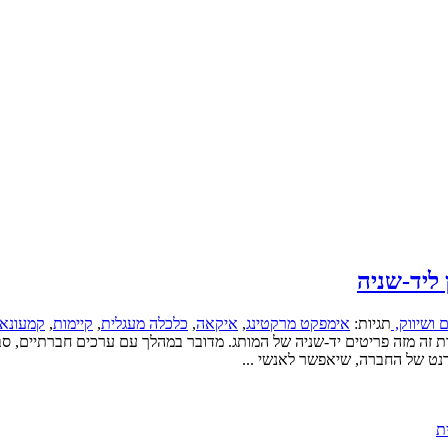
ליד-שניה
 ושיווק,
תגיות:
אימפקט מרקטינג
,
איקאה
,
כלכלה מעגלית
,
קיימות
,
קמעונא
pre, בו אנשים יכולים למכור ולקנות זה מזה פריטים יד-שניה של המותג. מדובר במהלך עם ערכ
נט של החברה, שיאפשר לאנשי ...