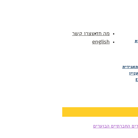
מה חדש
צרו קשר
ת
english
תאגידית
ניין
E