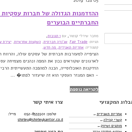
05
פבר 2019
ההזדמנות הגדולה של חברות עסקיות 
החברתיים הבוערים
,
,
מחבר שירלי קנטור
עם
1 תגובות
תגיות:
Fair Trade
,
אג'נדה חברתית
,
השקעות אחראיות
,
יצירת ע
קטגוריה:
אחריות תאגידית,
מה חדש,
הציפייה למעורבות חברתית של עסקים עולה, והרווח הו
לארגונים שקוראים נכון את המפה ונהנים מצמיחה עסקי
הזדקנות האוכלוסייה, הכנה למהפכה התעשייתית הרביע
- האם המגזר העסקי הוא זה שיעזור לפתו� ...
לקריאה נוספת
בלוג המקצועי
צרו איתי קשר
אחריות תאגידית
טלפון: 052-8555501
מייל:
shirley@shirleykantor.co.il
קשרי קהילה
מותגים ושיווק
גם כאן אפשר
שיתוף מחזיקי עניין