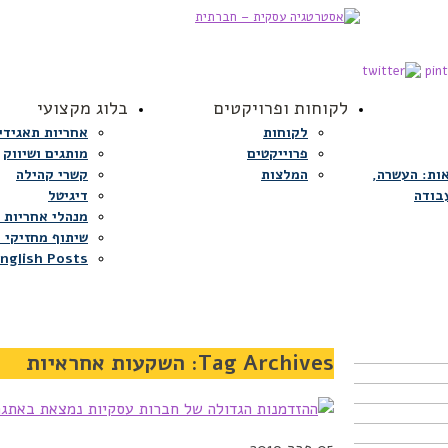
לקוחות ופרויקטים
בלוג מקצועי
לקוחות
אחריות תאגידי
פרוייקטים
מותגים ושיווק
ות: העשרה,
המלצות
קשרי קהילה
בודה
דיגיטל
מנהלי אחריות 
שיתוף מחזיקי ע
nglish Posts
Tag Archives:
השקעות אחראיות