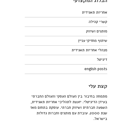
הבלוג המקצועי
אחריות תאגידית
קשרי קהילה
מותגים ושיווק
שיתוף מחזיקי עניין
מנהלי אחריות תאגידית
דיגיטל
english posts
קצת עלי
מתמחה בחיבור בין העולם העסקי והעולם החברתי
בעידן הדיגיטלי. יועצת לתהליכי אחריות תאגידית,
השפעה חברתית ושיווק חברתי. עוסקת בתחום מאז
שנת 2000. עובדת עם מותגים וחברות גדולות
בישראל.