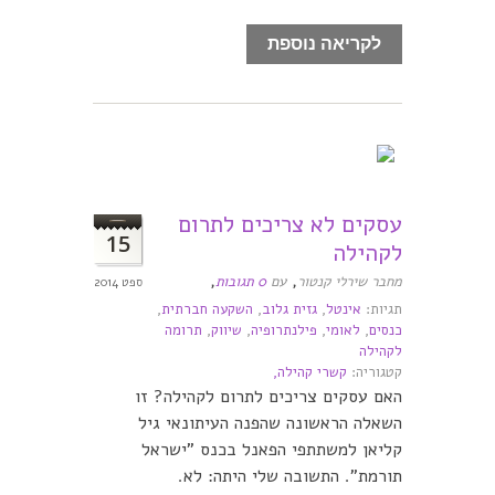
לקריאה נוספת
עסקים לא צריכים לתרום
15
לקהילה
,
,
מחבר שירלי קנטור
עם
0 תגובות
ספט 2014
תגיות:
אינטל
,
גזית גלוב
,
השקעה חברתית
,
כנסים
,
לאומי
,
פילנתרופיה
,
שיווק
,
תרומה
לקהילה
קטגוריה:
קשרי קהילה,
האם עסקים צריכים לתרום לקהילה? זו
השאלה הראשונה שהפנה העיתונאי גיל
קליאן למשתתפי הפאנל בכנס "ישראל
תורמת". התשובה שלי היתה: לא.