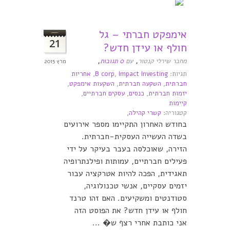
אימפקט חברתי – גל
21
חולף או עידן חדש?
,
,
מחבר שירלי קנטור
עם
0 תגובות
מרץ 2015
תגיות:
Impact Investing
,
B corp
,
אחריות
חברתית
,
השקעה חברתית
,
השקעות אימפקט
,
יזמות חברתית
,
כנסים
,
עסקים חברתיים
,
קיימות
קטגוריה:
קשרי קהילה,
בחודש האחרון התקיימו מספר אירועים
בשדה העשייה העסקית-חברתית.
הזירה, שאוכלסה בעבר בעיקר על ידי
פעילים חברתיים, עמותות ופילנתרופיה
תאגידית, הפכה להיות אטרקציה עבור
יזמים עסקיים, אנשי טכנולוגיה,
סטודנטים ומשקיעים. האם זהו טרנד
חולף או עידן חדש? את הפוסט הזה
אני כותבת אחרי רצף ש� ...