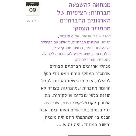
ממחאה להשפעה
09
חברתית: הציפיות של
הארגונים החברתיים
יול 2012
מהמגזר העסקי
,
,
מחבר שירלי קנטור
עם
0 תגובות
תגיות:
ארגונים חברתיים
,
דיאלוג עם הקהילה
,
השקעה חברתית
,
כנסים
,
מחזיקי ענין
,
פילנתרופיה
,
שיתופי פעולה
,
תרומה לקהילה
קטגוריה:
קשרי קהילה,
מנהלי ארגונים חברתיים סבורים
שהמגזר העסקי תורם מעט מדי כסף
לקהילה, אבל מרגישים לא נוח לקבל
תרומה מחברות שמתנהגות בצורה לא
הוגנת כלפי עובדים או לקוחות. מה
הפתרון לקונפליקט? היומן שלי היה
רווי כנסים בחודשיים האחרונים, אבל
הכנס בו השתתפתי היום היה מעניין
וחשוב במיוחד. היה זה ש ...