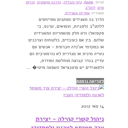
תגיות:
Apple
,
גיוון והכללה
,
הדרכה מקצועית
,
זכויות
אדם
,
להט"ב
קטגוריה:
אחריות תאגידית,
הדרך בה תאגידים ומותגים מתייחסים
ללהט"ב (לסביות, הומואים, טרנס, בי
סקסואל) היא חלק מהאחריות התאגידית
שלהם. בין אם כעובדים, כלקוחות וצרכנים
או כמקדמי אג'נדה חברתית – אנשים עם
נטייה מינית או מגדרית לא נורמטיבית הם
עדיין בגדר קבוצה מוחלשת ומודרת,
ולתאגידים יש פוטנציאל השפעה מיטי� ...
לקריאה נוספת
14
מאי 2012
ניהול קשרי קהילה – יצירת
ערך משותף לארגון ולמחזיקי