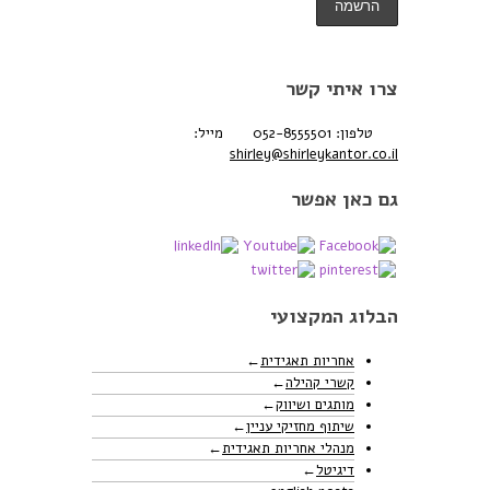
צרו איתי קשר
טלפון: 052-8555501
מייל:
shirley@shirleykantor.co.il
גם כאן אפשר
הבלוג המקצועי
אחריות תאגידית
קשרי קהילה
מותגים ושיווק
שיתוף מחזיקי עניין
מנהלי אחריות תאגידית
דיגיטל