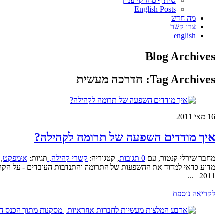
שיתוף מחזיקי עניין
English Posts
מה חדש
צרו קשר
english
Blog Archives
Tag Archives:
הדרכה מעשית
16
מאי 2011
איך מודדים השפעה של תרומה לקהילה?
מחבר שירלי קנטור
,
עם
0 תגובות
,
קטגוריה:
קשרי קהילה,
תגיות:
אימפקט
,
מדוע כדאי למדוד את ההשפעות של התרומה והתנדבות העובדים - על הקה
2011 ...
לקריאה נוספת