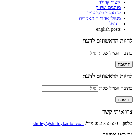
קשרי קהילה
מותגים ושיווק
שיתוף מחזיקי עניין
מנהלי אחריות תאגידית
דיגיטל
english posts
להיות הראשונים לדעת
כתובת המייל שלך:
להיות הראשונים לדעת
כתובת המייל שלך:
צרו איתי קשר
טלפון: 052-8555501
מייל:
shirley@shirleykantor.co.il
גם כאן אפשר