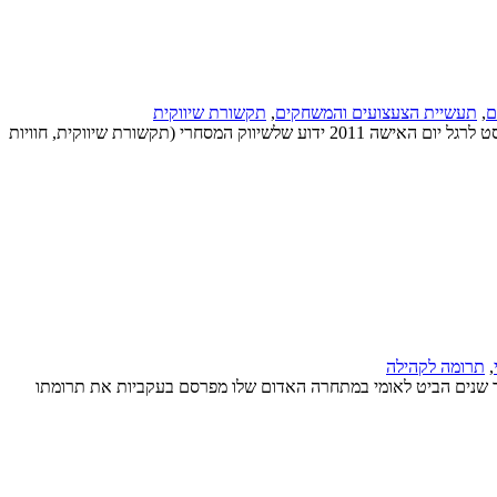
ם
,
תעשיית הצעצועים והמשחקים
,
תקשורת שיווקית
למסרים שגלומים במוצרים ובתקשורת השיווקית של חברות עשויה להיות השפעה חברתית משמעותית. איך זה קשור למעמד האישה בהווה ובעתיד? פוסט לרגל יום האישה 2011 ידוע שלשיווק המסחרי (תקשורת שיווקית, חוויות
,
תרומה לקהילה
 שנים הביט לאומי במתחרה האדום שלו מפרסם בעקביות את תרומתו