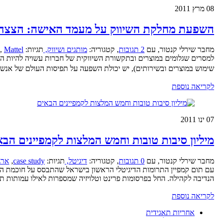
08
מרץ 2011
השפעת מחלקת השיווק על מעמד האישה: הצצה 
מחבר שירלי קנטור
,
עם
2 תגובות
,
קטגוריה:
מותגים ושיווק,
תגיות:
Mattel
,
שימוש במוצרים ובשירותים), יש יכולת השפעה על תפיסות העולם של אנשי
לקריאה נוספת
07
ינו 2011
מיליון סיבות טובות וחמש המלצות לקמפיינים הבא
מחבר שירלי קנטור
,
עם
0 תגובות
,
קטגוריה:
דיגיטל,
תגיות:
case study
,
ארג
עם תום קמפיין התרומות הדיגיטלי הראשון בישראל שהתבסס על חוכמת 
הנדיבה לקהילה. החל בפרסומות פרינט וטלויזיה שמספרות לאילו עמותות תרם
לקריאה נוספת
אחריות תאגידית