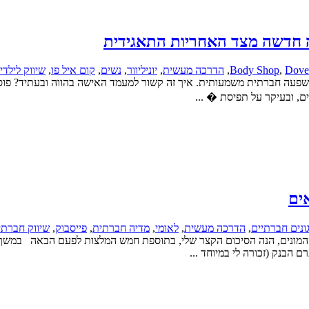
חדשה מצד האחריות התאגידית
Dove
,
Body Shop
,
הדרכה מעשית
,
יוניליוור
,
נשים
,
קום איל פו
,
שיווק לילדי
ם, ובעיקר על תפיסת � ...
ים
ונים חברתיים
,
הדרכה מעשית
,
לאומי
,
מדיה חברתית
,
פייסבוק
,
שיווק חברתי
ההמונים, הנה הסיכום הקצר שלי, בתוספת חמש המלצות לפעם הבאה במשך
 הבנק (זכורה לי במיוחד ...