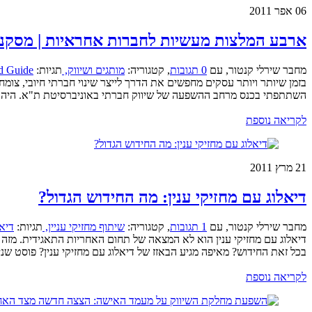
06
אפר 2011
ארבע המלצות מעשיות לחברות אחראיות | מסקנו
מחבר שירלי קנטור
,
עם
0 תגובות
,
קטגוריה:
מותגים ושיווק,
תגיות:
d Guide
השתתפתי בכנס מרחב ההשפעה של שיווק חברתי באוניברסיטת ת"א. היה ז
לקריאה נוספת
21
מרץ 2011
דיאלוג עם מחזיקי ענין: מה החידוש הגדול?
מחבר שירלי קנטור
,
עם
1 תגובות
,
קטגוריה:
שיתוף מחזיקי עניין,
תגיות:
דיאל
דיאלוג עם מחזיקי ענין הוא לא המצאה של תחום האחריות התאגידית. מזה 
בכל זאת החידוש? מאיפה מגיע הבאזז של דיאלוג עם מחזיקי ענין? פוסט שני 
לקריאה נוספת