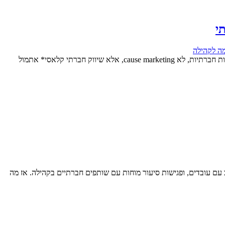
י
ה לקהילה
בזמן שיותר ויותר עסקים מחפשים את הדרך לייצר שינוי חברתי חיובי, צומחות הזדמנויות מענינות לכך בשדה השיווק החברתי. שימו לב: לא שיווק ברשתות חברתיות, לא cause marketing, אלא שיווק חברתי קלאסי* אתמול
 עם עובדים, ופגישות סיעור מוחות עם שותפים חברתיים בקהילה. אז מה