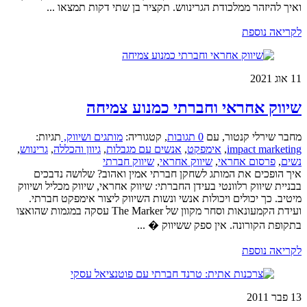
ואיך להיזהר ממלכודת הגרינווש. תקציר בן שתי דקות תמצאו ...
לקריאה נוספת
11
אוג 2021
שיווק אחראי וחברתי כמנוע צמיחה
מחבר שירלי קנטור
,
עם
0 תגובות
,
קטגוריה:
מותגים ושיווק,
תגיות:
impact marketing
,
אימפקט
,
אנשים עם מגבלות
,
גיוון והכללה
,
גרינווש
,
נשים
,
פרסום אחראי
,
שיווק אחראי
,
שיווק חברתי
איך הופכים את המותג לשחקן חברתי אמין ואהוב? שלושה נדבכים
בבניית שיווק רלוונטי בעידן החברתי: שיווק אחראי, שיווק מכליל ושיווק
מיטיב. כך יכולים ויכולות אנשי ונשות השיווק ליצור אימפקט חברתי.
ועידת הקמעונאות וסחר מקוון של The Marker עסקה במגמות שהואצו
בתקופת הקורונה. אין ספק ששיווק � ...
לקריאה נוספת
13
פבר 2011