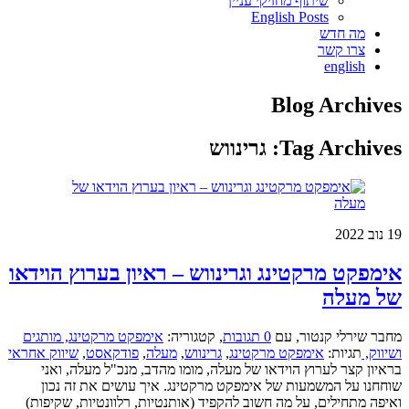
שיתוף מחזיקי עניין
English Posts
מה חדש
צרו קשר
english
Blog Archives
Tag Archives:
גרינווש
19
נוב 2022
אימפקט מרקטינג וגרינווש – ראיון בערוץ הוידאו
של מעלה
מחבר שירלי קנטור
,
עם
0 תגובות
,
קטגוריה:
אימפקט מרקטינג,
מותגים
ושיווק,
תגיות:
אימפקט מרקטינג
,
גרינווש
,
מעלה
,
פודקאסט
,
שיווק אחראי
בראיון קצר לערוץ הוידאו של מעלה, מומו מהדב, מנכ"ל מעלה, ואני
שוחחנו על המשמעות של אימפקט מרקטינג. איך עושים את זה נכון
ואיפה מתחילים, על מה חשוב להקפיד (אותנטיות, רלוונטיות, שקיפות)