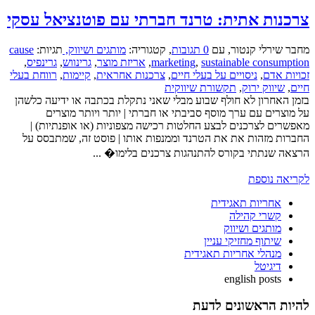
צרכנות אתית: טרנד חברתי עם פוטנציאל עסקי
מחבר שירלי קנטור
,
עם
0 תגובות
,
קטגוריה:
מותגים ושיווק,
תגיות:
cause
sustainable consumption
,
marketing
,
אריזת מוצר
,
גרינווש
,
גרינפיס
,
זכויות אדם
,
ניסויים על בעלי חיים
,
צרכנות אחראית
,
קיימות
,
רווחת בעלי
חיים
,
שיווק ירוק
,
תקשורת שיווקית
בזמן האחרון לא חולף שבוע מבלי שאני נתקלת בכתבה או ידיעה כלשהן
על מוצרים עם ערך מוסף סביבתי או חברתי | יותר ויותר מוצרים
מאפשרים לצרכנים לבצע החלטות רכישה מצפוניות (או אופנתיות) |
החברות מזהות את את הטרנד וממנפות אותו | פוסט זה, שמתבסס על
הרצאה שנתתי בקורס להתנהגות צרכנים בלימו� ...
לקריאה נוספת
אחריות תאגידית
קשרי קהילה
מותגים ושיווק
שיתוף מחזיקי עניין
מנהלי אחריות תאגידית
דיגיטל
english posts
להיות הראשונים לדעת