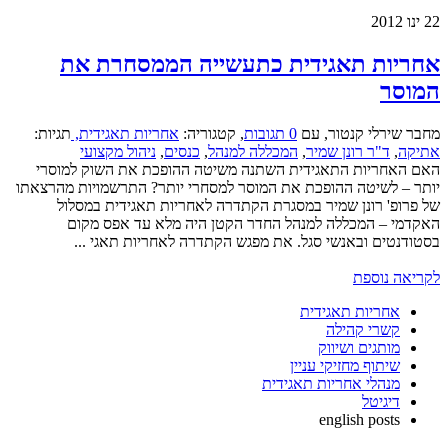
22
ינו 2012
אחריות תאגידית כתעשייה הממסחרת את
המוסר
מחבר שירלי קנטור
,
עם
0 תגובות
,
קטגוריה:
אחריות תאגידית,
תגיות:
אתיקה
,
ד"ר רונן שמיר
,
המכללה למנהל
,
כנסים
,
ניהול מקצועי
האם האחריות התאגידית השתנה משיטה ההופכת את השוק למוסרי
יותר – לשיטה ההופכת את המוסר למסחרי יותר? התרשמויות מהרצאתו
של פרופ' רונן שמיר במסגרת הקתדרה לאחריות תאגידית במסלול
האקדמי – המכללה למנהל החדר הקטן היה מלא עד אפס מקום
בסטודנטים ובאנשי סגל. את מפגש הקתדרה לאחריות תאגי ...
לקריאה נוספת
אחריות תאגידית
קשרי קהילה
מותגים ושיווק
שיתוף מחזיקי עניין
מנהלי אחריות תאגידית
דיגיטל
english posts