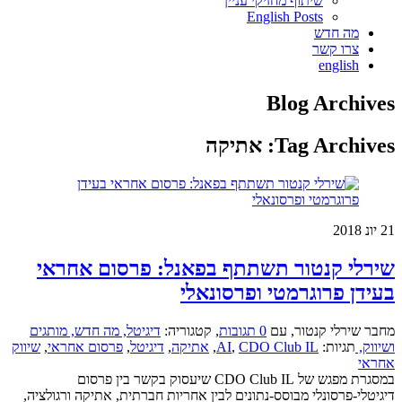
שיתוף מחזיקי עניין
English Posts
מה חדש
צרו קשר
english
Blog Archives
Tag Archives:
אתיקה
21
יונ 2018
שירלי קנטור תשתתף בפאנל: פרסום אחראי
בעידן פרוגרמטי ופרסונאלי
מחבר שירלי קנטור
,
עם
0 תגובות
,
קטגוריה:
דיגיטל,
מה חדש,
מותגים
ושיווק,
תגיות:
CDO Club IL
,
AI
,
אתיקה
,
דיגיטל
,
פרסום אחראי
,
שיווק
אחראי
במסגרת מפגש של CDO Club IL שיעסוק בקשר בין פרסום
דיגיטלי-פרסונלי מבוסס-נתונים לבין אחריות חברתית, אתיקה ורגולציה,