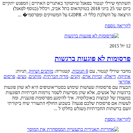
תשתתף שירלי קנטור בפאנל שיתמקד באתגרים האתיים | המפגש יתקיים
ביום שני 25 ביוני 2018 בטוקהאוס בתל אביב, ויכלול (בנוסף לפאנל)
הרצאה על השלכת כללי ה- GDPR על המשווקים ומפרסמי� ...
לקריאה נוספת
12
יול 2015
פרסומות לא פוגעות ברגשות
מחבר שירלי קנטור
,
עם
0 תגובות
,
קטגוריה:
מותגים ושיווק,
תגיות:
אתיקה
,
דיאלוג
,
זכויות אדם
,
זקנים
,
מדיה חברתית
,
מותגים
,
נשים
,
פרסום
אחראי
הבעיה עם פרסומות שעושות שימוש בסטריאוטיפים היא לא שהן פוגעות
ברגשות של אנשים, אלא שהן מסייעות לשמר נורמות חברתיות הפוגעות
במעמדן של קבוצות באוכלוסיה. איך להימנע מפרסומת פוגענית, ומה
לעשות אם פרסומת שלכם פגעה? בשבוע החולף התעורר שיח ביקורתי
זועם ברשתות החברתיות (שגלש בחלקו ל ...
לקריאה נוספת