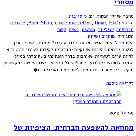
מסחרי
מחבר שירלי קנטור
,
עם
0 תגובות
,
תגיות:
H&O
,
Dove
,
cause marketing
,
Body Shop
,
ארגונים
חברתיים
,
יוניליוור
,
מותגים
,
נשים
,
קשת
קטגוריה:
מותגים ושיווק,
האם מודל היופי הנשי משתנה לנגד עינינו? מותגים ואתרי-תוכן
לנשים יוזמים מהלכים שיווקיים-חברתיים לקידום השינוי הזה. כדאי
להיות ערים לטעויות שאורבות בדרך הופתעתי כשקיבלתי במייל
הזמנה למפגש בקולנוע Yes Planet בנושא: ייצוג האישה בתקשורת,
והקשר בין מסרים פרסומיים לאחריות התאגידית. מ� ...
לקריאה נוספת
09
יול 2012
ממחאה להשפעה חברתית: הציפיות של