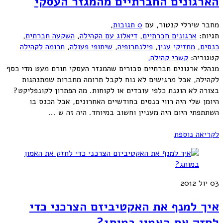
הארגונים החברתיים מהמגזר העסקי
מחבר שירלי קנטור
,
עם
0 תגובות
,
תגיות:
ארגונים חברתיים
,
דיאלוג עם הקהילה
,
השקעה חברתית
,
כנסים
,
מחזיקי ענין
,
פילנתרופיה
,
שיתופי פעולה
,
תרומה לקהילה
קטגוריה:
קשרי קהילה,
מנהלי ארגונים חברתיים סבורים שהמגזר העסקי תורם מעט מדי כסף
לקהילה, אבל מרגישים לא נוח לקבל תרומה מחברות שמתנהגות
בצורה לא הוגנת כלפי עובדים או לקוחות. מה הפתרון לקונפליקט?
היומן שלי היה רווי כנסים בחודשיים האחרונים, אבל הכנס בו
השתתפתי היום היה מעניין וחשוב במיוחד. היה זה ש ...
לקריאה נוספת
03
יול 2012
איך למנף את האקטיביזם הצרכני כדי
לחזק את האמון במותג?