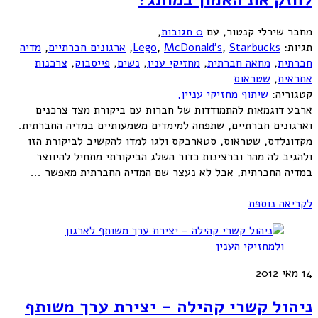
מחבר שירלי קנטור
,
עם
0 תגובות
,
תגיות:
Starbucks
,
McDonald's
,
Lego
,
ארגונים חברתיים
,
מדיה
חברתית
,
מחאה חברתית
,
מחזיקי ענין
,
נשים
,
פייסבוק
,
צרכנות
אחראית
,
שטראוס
קטגוריה:
שיתוף מחזיקי עניין,
ארבע דוגמאות להתמודדות של חברות עם ביקורת מצד צרכנים
וארגונים חברתיים, שתפחה למימדים משמעותיים במדיה החברתית.
מקדונלדס, שטראוס, סטארבקס ולגו למדו להקשיב לביקורת הזו
ולהגיב לה מהר וברצינות כדור השלג הביקורתי מתחיל להיווצר
במדיה החברתית, אבל לא נעצר שם המדיה החברתית מאפשר ...
לקריאה נוספת
14
מאי 2012
ניהול קשרי קהילה – יצירת ערך משותף