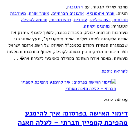
מחבר שירלי קנטור
,
עם
1 תגובות
,
תגיות:
אמיר איצקוביץ
,
ארגונים חברתיים
,
מאמר אורח
,
מעורבות
חברתית
,
נעם גדליהו
,
עובדים
,
רכש חברתי
,
תרומה לקהילה
קטגוריה:
מותגים ושיווק,
מעורבות חברתית יכולה, בעבודה נכונה, להפוך למנוף שיחזק את
אהדת הלקוחות למותג שלכם. אמיר איצקוביץ*, יועץ אסטרטגי
שבמסגרת תפקידו הקודם כסמנכ"ל השיווק של רשת ארומה ישראל
תפר חיבורים מדויקים בין המותג לקהילה, משתף בתובנות והמלצות
מעשיות. מאמר אורח השקעה בקהילה כאמצעי ליצירת אה� ...
לקריאה נוספת
09
אוג 2012
דימוי האישה בפרסום: איך להימנע
מהפיכת קמפיין חברתי – לעלה תאנה