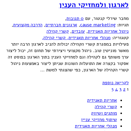
לארגון ולמחזיקי הענין
מחבר שירלי קנטור
,
עם
0 תגובות
,
תגיות:
cause marketing
,
ארגונים חברתיים
,
הדרכה מקצועית
,
ניהול אחריות תאגידית
,
עובדים
,
קשרי קהילה
קטגוריה:
מנהלי אחריות תאגידית,
קשרי קהילה,
פעילויות במסגרת קשרי הקהילה יכולות להניב לארגון הרבה יותר
מאשר מוניטין טוב. ניהול מקצועי ויצירתי של תחום זה, יכול ליצור
ערך משותף גם לקהילה וגם למחזיקי הענין בתוך הארגון בפוסט זה
אסקור בקצרה את התועלות השונות שניתן ליצור באמצעות ניהול
קשרי הקהילה של הארגון, כפי שהצגתי למשת ...
לקריאה נוספת
5
4
3
2
1
אחריות תאגידית
קשרי קהילה
מותגים ושיווק
שיתוף מחזיקי עניין
מנהלי אחריות תאגידית