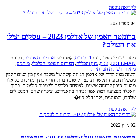
לקריאה נוספת
04
אפר 2023
ברומטר האמון של אדלמן 2023 – עסקים יצילו
את העולם?
מחבר שירלי קנטור
,
עם
1 תגובות
,
קטגוריה:
אחריות תאגידית,
תגיות:
EDELMAN
,
אמון
,
גיוון והכללה
,
הפורום העולמי הכלכלי
,
מותגים
,
מחקר
,
רשתות חברתיות
השנה מציג הדוח של אדלמן תמונה קשה של משבר אמון בין הציבור לבין
ממשלות וגופי התקשורת, בצד קיטוב חברתי חריף בתוך מדינות. כל אלה
מהווים סיכון לרווחה אישית, לצמיחה כלכלית וליציבות פוליטית. בתוך
האפלה מפציעה רמת אמון גבוהה בתאגידים, וציפייה שהם, המנכ"לים
שלהם, והמותגים, יקחו חלק פע� ...
לקריאה נוספת
02
מרץ 2022
ברומטר האמון של אדלמן 2022: הזדמנות