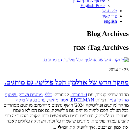
שיתוף מחזיקי עניין
English Posts
מה חדש
צרו קשר
english
Blog Archives
Tag Archives:
אמון
25
יונ 2024
מחקר חדש של אדלמן: הכל פוליטי. גם מותגים.
מחבר שירלי קנטור
,
עם
0 תגובות
,
קטגוריה:
כללי,
מותגים ושיווק,
שיתוף
מחזיקי עניין,
תגיות:
EDELMAN
,
אמון
,
מחקר
,
ערכים
,
פוליטיקה
מחקר 'מותגים ופוליטיקה 2024' חושף נתונים מדהימים: מותגים מסחריים
בכל העולם הפכו להיות מזוהים עם פוליטיקה, גם אם הם לא באמת
עוסקים בפוליטיקה, וצרכנים רבים משתמשים בכח הקניה וההחרמה כדי
להביע עמדה פוליטית. מותגים שישמרו על זכות השתיקה עלולים לאבד
את אמון הצרכנים. איך להפיק את המי� ...