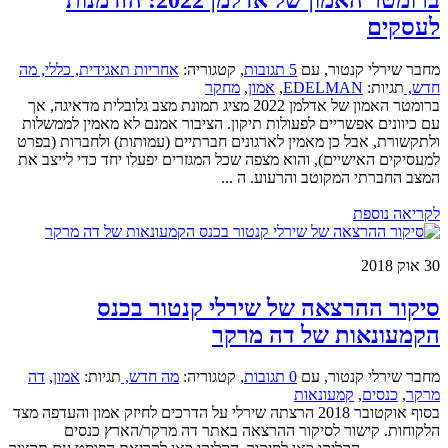
לעסקים
מחבר שירלי קנטור
,
עם
5 תגובות
,
קטגוריה:
אחריות תאגידית,
כללי,
מה
חדש,
תגיות:
EDELMAN
,
אמון
,
מחקר
ברומטר האמון של אדלמן 2022 מציג תמונת מצב גלובלית מדאיגה, אך
עם כיוונים אפשריים לפעולות תיקון. הציבור אמנם לא מאמין לממשלות
ולתקשורת, אבל כן מאמין לארגונים חברתיים (עמותות) ולחברות (בפרט
למעסיקים האישיים), והוא מצפה שכל המגזרים יפעלו יחד כדי לייצב את
המצב החברתי המקוטב והרעוע. ה ...
לקריאה נוספת
30
אוק 2018
סיקור ההרצאה של שירלי קנטור בכנס
הקמעונאות של דה מרקר
מחבר שירלי קנטור
,
עם
0 תגובות
,
קטגוריה:
מה חדש,
תגיות:
אמון
,
דה
מרקר
,
כנסים
,
קמעונאות
בסוף אוקטובר 2018 הרצתה שירלי על הדרכים לחיזק אמון והעדפה מצד
הלקוחות. קישור לסיקור ההרצאה באתר דה מרקר/הארץ כנסים