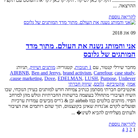
................... הקליקו כאן לסיקור. הקליקו כאן לקריאת הפוסט עם תקציר
ההרצאה. ...
לקריאה נוספת
09
אוג 2018
אני והמותג נשנה את העולם. מתוך מדד
המותגים של גלובס
מחבר שירלי קנטור
,
עם
1 תגובות
,
קטגוריה:
מותגים ושיווק,
תגיות:
AIRBNB
,
Ben and Jerrys
,
brand activism
,
Carrefour
,
case study
,
,
cause marketing
,
Dove
,
EDELMAN
,
LUSH
,
Purpose
,
Unilever
אמון
,
אקטיביזם
,
גלובס
,
שיווק חברתי
אקטיביזם חברתי מסתמן כנתיב צמיחה חדש למותגים בעידן הנוכחי, שבו
השיח הציבורי מתחולל בעוצמה ברשתות החברתיות וגולש מהן למרחב
הפיזי. מותגים בולטים כמו airbnb ובן & ג'ריס מביעים עמדות ערכיות
ופועלים לקדם אג'נדות שאינן בקונצנזוס, תוך שהם רותמים את הציבור
ולעתים מצליחים להביא לשינו� ...
לקריאה נוספת
4
3
2
1