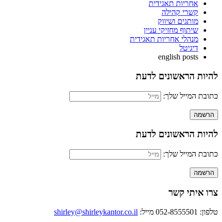
אחריות תאגידית
קשרי קהילה
מותגים ושיווק
שיתוף מחזיקי עניין
מנהלי אחריות תאגידית
דיגיטל
english posts
להיות הראשונים לדעת
כתובת המייל שלך:
להיות הראשונים לדעת
כתובת המייל שלך:
צרו איתי קשר
טלפון: 052-8555501
מייל:
shirley@shirleykantor.co.il