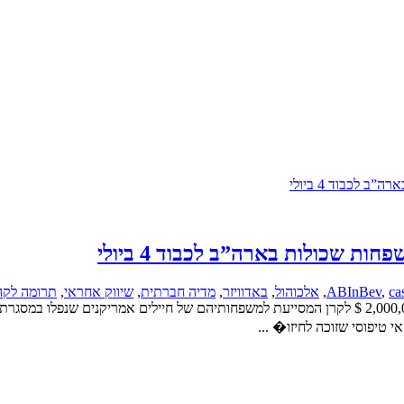
ca
,
ABInBev
,
אלכוהול
,
באדוויזר
,
מדיה חברתית
,
שיווק אחראי
,
תרומה לקה
לקראת הארבעה ביולי הכריזה יצרנית מותג הבירה באדוויזר, כי תתרום 2,000,000 $ לקרן המסייעת למשפחות
טיפוסי שזוכה לחיזו� ...