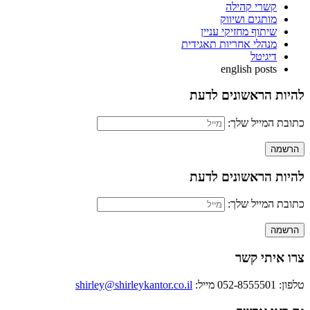
קשרי קהילה
מותגים ושיווק
שיתוף מחזיקי עניין
מנהלי אחריות תאגידית
דיגיטל
english posts
להיות הראשונים לדעת
כתובת המייל שלך:
להיות הראשונים לדעת
כתובת המייל שלך:
צרו איתי קשר
טלפון: 052-8555501
מייל:
shirley@shirleykantor.co.il