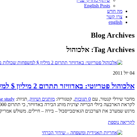
שיתוף מחזיקי עניין
English Posts
מה חדש
צרו קשר
english
Blog Archives
Tag Archives:
אלכוהול
04
יול 2011
אלכוהול פטריוטי: באדוויזר תתרום 2 מיליון $ למשפחות שכולות בארה”ב לכבוד 4 ביולי
מחבר שירלי קנטור
,
עם
0 תגובות
,
קטגוריה:
מותגים ושיווק,
תגיות:
se study
מרגש שמערב את הצרכנים הגאיםבייסבול – בירה – חיילים. משולש אמריקאי 
לקריאה נוספת