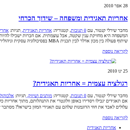
28
אפר 2010
אחריות תאגידית ומשפחה – שידוך הכרחי
מחבר שירלי קנטור
,
עם
0 תגובות
,
קטגוריה:
אחריות תאגידית,
תגיות:
אחרי
המשפחה היא מחזיקת ענין שקטה, אבל עוצמתית. אם חברות ישכילו להיות 
שיתוף פעולה בין מכון אדלר לבין תכנית MBA בפסיכולוגיה עסקית וניהולית במכללה למנהל. ...
לקריאה נוספת
25
ינו 2010
רגולציה עצמית = אחריות תאגידית?
מחבר שירלי קנטור
,
עם
0 תגובות
,
קטגוריה:
מותגים ושיווק,
תגיות:
אלכוהול
אם תאגידים יגבילו ויסדירו באופן וולונטרי את התנהלותם, מתוך אחריו
עלולים לאבד את חוזי הדוגמנות שלהם עם תאגידי המזון בישראל? מסתבר
לקריאה נוספת
אחריות תאגידית