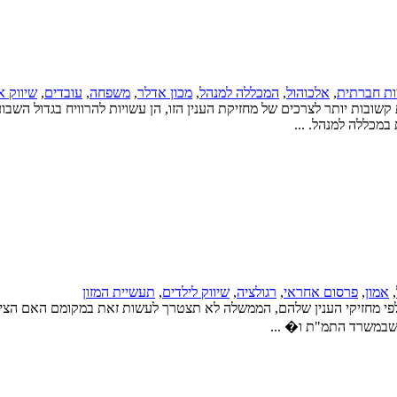
ות חברתית
,
אלכוהול
,
המכללה למנהל
,
מכון אדלר
,
משפחה
,
עובדים
,
שיווק 
קשובות יותר לצרכים של מחזיקת הענין הזו, הן עשויות להרוויח בגדול ה
,
אמון
,
פרסום אחראי
,
רגולציה
,
שיווק לילדים
,
תעשיית המזון
ת כלפי מחזיקי הענין שלהם, הממשלה לא תצטרך לעשות זאת במקומם האם הצ
 שבמשרד התמ"ת ו� ...