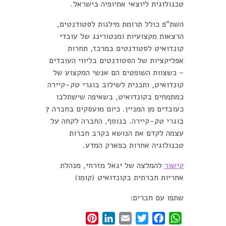
טכנולוגית ליוצאי אתיופיה בישראל.
השת"פ כולל תרומת מילגות לסטודנטים,
הרצאות מקצועיות ומנטורינג של עובדי
קונדואיט לסטודנטים במרכז, תחרות
אפליקציות של הסטודנטים בליווי העובדים
– כשצוות השופטים הם אנשי המקצוע של
קונדואיט, ותכנית לשילוב בוגרי טק-קיירה
כמתמחים בקונדואיט, בשאיפה שישתלבו
כעובדים מן המניין. כיום מועסקים בחברה 7
בוגרי טק-קיירה. בנוסף, החברה לקחה על
עצמה לקדם את הנושא בקרב חברות
טכנולוגיה אחרות בפארק המדע.
קישור
להמלצה של יגאל מזרחי, מנהלת
אחריות חברתית בקונדואיט (קומו)
שתפו עם חברים:
Pinterest
LinkedIn
Email
Twitter
Facebook
WhatsApp