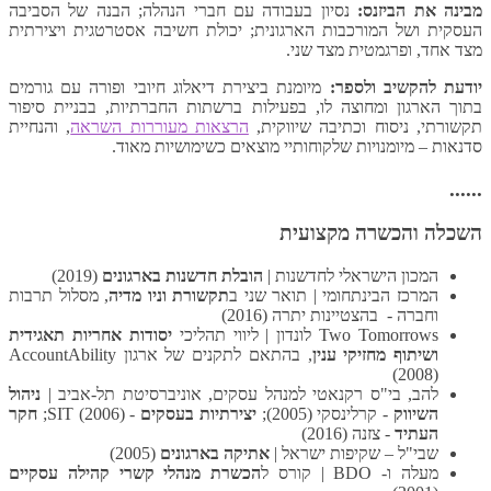
מבינה את הביזנס:
נסיון בעבודה עם חברי הנהלה; הבנה של הסביבה
העסקית ושל המורכבות הארגונית; יכולת חשיבה אסטרטגית ויצירתית
מצד אחד, ופרגמטית מצד שני.
יודעת להקשיב ולספר:
מיומנת ביצירת דיאלוג חיובי ופורה עם גורמים
בתוך הארגון ומחוצה לו, בפעילות ברשתות החברתיות, בבניית סיפור
תקשורתי, ניסוח וכתיבה שיווקית,
הרצאות מעוררות השראה
, והנחיית
סדנאות – מיומנויות שלקוחותיי מוצאים כשימושיות מאוד.
......
השכלה והכשרה מקצועית
המכון הישראלי לחדשנות |
הובלת חדשנות בארגונים
(2019)
המרכז הבינתחומי | תואר שני ב
תקשורת וניו מדיה
, מסלול תרבות
וחברה - בהצטיינות יתרה (2016)
Two Tomorrows לונדון | ליווי תהליכי
יסודות אחריות תאגידית
ושיתוף מחזיקי ענין
, בהתאם לתקנים של ארגון AccountAbility
(2008)
להב, בי"ס רקנאטי למנהל עסקים, אוניברסיטת תל-אביב |
ניהול
השיווק
- קרלינסקי (2005);
יצירתיות בעסקים
- SIT (2006);
חקר
העתיד
- צזנה (2016)
שבי"ל – שקיפות ישראל |
אתיקה בארגונים
(2005)
מעלה ו- BDO | קורס ל
הכשרת מנהלי קשרי קהילה עסקיים