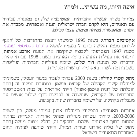
איפה הייתי, מה עשיתי... ולמה?
צמחתי בשדה העשייה החברתית. המוטיבציה שלי, גם במסגרת עבודתי
עם תאגידים, היא לקדם חברה ישראלית הוגנת ואכפתית, מכבדת את
הפרט, ומאפשרת צמיחה ומימוש עצמי לכולם.
אקטיביזם חברתי:
בשנת 1995 שימשתי יועצת בהתנדבות של 'האגף
לקידום מעמד האישה בחברה' ב
נעמת
לנושא
פרסום סקסיסטי ופוגעני
.
בשנת 1997 הצטרפתי לקבוצה שהקימה את תנועת
ארבע אמהות
,
וריכזתי את פעילות התנועה ברמה הארצית. בשנת 1998 עברתי להיות
הדוברת של תנועת
דור שלום
, שיזמה פעילויות חברתיות ופוליטיות
בשכונות מוחלשות, באקדמיה וברשויות מקומיות.
ניהול קשרי קהילה:
בשנת 2000 עברתי לעבוד במגזר העסקי, כשמוניתי
למנהלת קשרי הקהילה של
קבוצת פישמן
. במסגרת תפקיד זה [תחת
הובלתה של רונית פישמן-אופיר] הייתי אחראית על בנית האסטרטגיה
החברתית של הקבוצה, שנחשבה אז לפריצת דרך: שילוב אנשים עם
מוגבלות בקהילה, ועל יישומה בחברות שונות בקבוצה.
אחריות תאגידית:
בתפקידי כמנהלת ארגון עמיתי
מעלה
, בין השנים
2003-2008, ליוויתי עשרות מנהלות ומנהלי אחריות תאגידית בפיתוח
התחום בתוך הארגונים שלהם. בתפקיד זה, כחלק מצוות מעלה [תחת
ניהולן של טליה אהרוני ועירית תמיר], הייתי שותפה לפיתוח תחום
האחריות התאגידית בישראל.