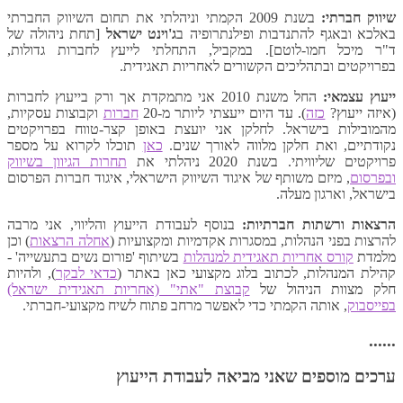
שיווק חברתי:
בשנת 2009 הקמתי וניהלתי את תחום השיווק החברתי
באלכא ובאגף להתנדבות ופילנתרופיה ב
ג'וינט ישראל
[תחת ניהולה של
ד"ר מיכל חמו-לוטם]. במקביל, התחלתי לייעץ לחברות גדולות,
בפרויקטים ובתהליכים הקשורים לאחריות תאגידית.
ייעוץ עצמאי:
החל משנת 2010 אני מתמקדת אך ורק בייעוץ לחברות
(איזה ייעוץ?
כזה
). עד היום ייעצתי ליותר מ-20
חברות
וקבוצות עסקיות,
מהמובילות בישראל. לחלקן אני יועצת באופן קצר-טווח בפרויקטים
נקודתיים, ואת חלקן מלווה לאורך שנים.
כאן
תוכלו לקרוא על מספר
פרויקטים שליוויתי. בשנת 2020 ניהלתי את
תחרות הגיוון בשיווק
ובפרסום
, מיזם משותף של איגוד השיווק הישראלי, איגוד חברות הפרסום
בישראל, וארגון מעלה.
הרצאות ורשתות חברתיות:
בנוסף לעבודת הייעוץ והליווי, אני מרבה
להרצות בפני הנהלות, במסגרות אקדמיות ומקצועיות (
אחלה הרצאות
) וכן
מלמדת
קורס אחריות תאגידית למנהלות
בשיתוף 'פורום נשים בתעשייה' -
קהילת המנהלות, לכתוב בלוג מקצועי כאן באתר (
כדאי לבקר
), ולהיות
חלק מצוות הניהול של
קבוצת "אתי" (אחריות תאגידית ישראל)
בפייסבוק
, אותה הקמתי כדי לאפשר מרחב פתוח לשיח מקצועי-חברתי.
......
ערכים מוספים שאני מביאה לעבודת הייעוץ